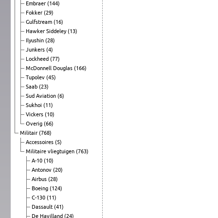
Embraer
(144)
Fokker
(29)
Gulfstream
(16)
Hawker Siddeley
(13)
Ilyushin
(28)
Junkers
(4)
Lockheed
(77)
McDonnell Douglas
(166)
Tupolev
(45)
Saab
(23)
Sud Aviation
(6)
Sukhoi
(11)
Vickers
(10)
Overig
(66)
Militair
(768)
Accessoires
(5)
Militaire vliegtuigen
(763)
A-10
(10)
Antonov
(20)
Airbus
(28)
Boeing
(124)
C-130
(11)
Dassault
(41)
De Havilland
(24)