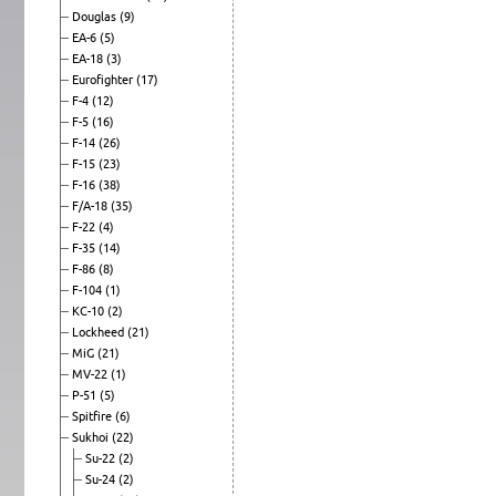
Douglas
(9)
EA-6
(5)
EA-18
(3)
Eurofighter
(17)
F-4
(12)
F-5
(16)
F-14
(26)
F-15
(23)
F-16
(38)
F/A-18
(35)
F-22
(4)
F-35
(14)
F-86
(8)
F-104
(1)
KC-10
(2)
Lockheed
(21)
MiG
(21)
MV-22
(1)
P-51
(5)
Spitfire
(6)
Sukhoi
(22)
Su-22
(2)
Su-24
(2)