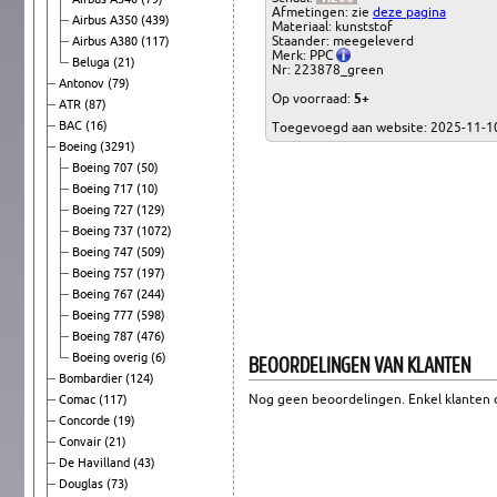
Afmetingen: zie
deze pagina
Airbus A350
(439)
Materiaal: kunststof
Staander: meegeleverd
Airbus A380
(117)
Merk: PPC
Beluga
(21)
Nr: 223878_green
Antonov
(79)
Op voorraad:
5+
ATR
(87)
BAC
(16)
Toegevoegd aan website: 2025-11-1
Boeing
(3291)
Boeing 707
(50)
Boeing 717
(10)
Boeing 727
(129)
Boeing 737
(1072)
Boeing 747
(509)
Boeing 757
(197)
Boeing 767
(244)
Boeing 777
(598)
Boeing 787
(476)
BEOORDELINGEN VAN KLANTEN
Boeing overig
(6)
Bombardier
(124)
Nog geen beoordelingen. Enkel klanten d
Comac
(117)
Concorde
(19)
Convair
(21)
De Havilland
(43)
Douglas
(73)