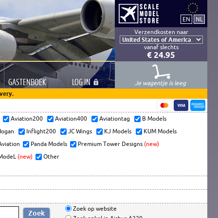
Verzendkosten naar
vanaf slechts
€ 24.95
GASTEN
BOEK
LOG
IN
Je wagentje is leeg
very.
s
Aviation200
Aviation400
Aviationtag
B Models
ogan
Inflight200
JC Wings
KJ Models
KUM Models
Aviation
Panda Models
Premium Tower Designs
(new)
ModeL
(new)
Other
Zoek op website