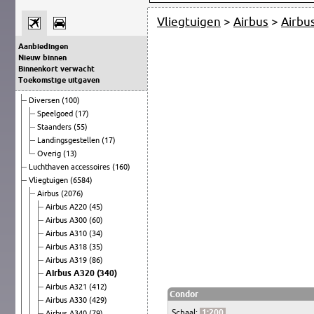
Vliegtuigen
>
Airbus
>
Airbu
Aanbiedingen
Nieuw binnen
Binnenkort verwacht
Toekomstige uitgaven
Diversen
(100)
Speelgoed
(17)
Staanders
(55)
Landingsgestellen
(17)
Overig
(13)
Luchthaven accessoires
(160)
Vliegtuigen
(6584)
Airbus
(2076)
Airbus A220
(45)
Airbus A300
(60)
Airbus A310
(34)
Airbus A318
(35)
Airbus A319
(86)
Airbus A320
(340)
Airbus A321
(412)
Condor
Airbus A330
(429)
Schaal:
1:200
Airbus A340
(79)