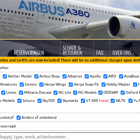
SCHADE &
RESERVERINGEN
RETOUREN
FAQ
OVER ONS
uties and tariffs are now included! There will be no additional charges upon deli
other
x
Aether Model
Airbus Shop
Albatros
Apollo
ARD
AviaBos
 Miniatures
Gemini
Herpa Wings
Herpa Snap-Fit
Hobby Master
H
Limox
Militaria Diecast
NG Lite
NG Models
ODEWM
Oxford 
o Models
Schuco
Sky500
Skymarks
V1:400
(new)
WLTK
Yu 
kunststof
Anders of onbekend
 voorraad