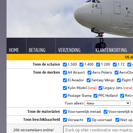
HOME
BETALING
VERZENDING
KLANTEN
KORTING
US d
Toon de schalen
1:500
1:400
1:200
1:72
Toon de merken
A4 Airport
Aero Polaris
AeroCli
El Aviador
Fantasy Wings
Flight
Kylin Model
(new)
Legacy Jets
(new)
Postage Stamp
PPC Holland
Retr
Toon alleen
Toon de materialen
Voornamelijk metaal
Voornamelijk 
Toon beschikbaarheid
Verwacht
Op voorraad
Niet op
206 verzamelaars online!