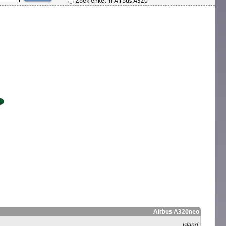
Zoek enkel in Airbus A320
Airbus A320neo
Island