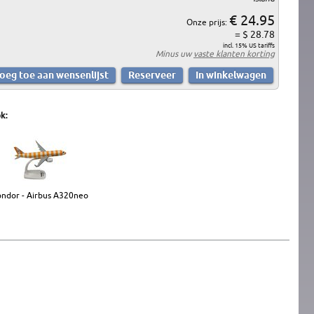
€ 24.95
Onze prijs:
= $ 28.78
incl. 15% US tariffs
Minus uw
vaste klanten korting
k:
ndor - Airbus A320neo