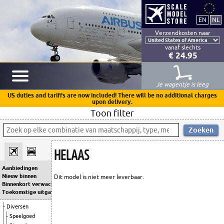
Verzendkosten naar
vanaf slechts
€ 24.95
Je wagentje is leeg
US duties and tariffs are now included! There will be no additional charges
upon delivery.
Toon filter
HELAAS
Aanbiedingen
Nieuw binnen
Dit model is niet meer leverbaar.
Binnenkort verwacht
Toekomstige uitgaven
Diversen
Speelgoed