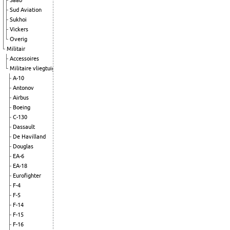
Saab
Sud Aviation
Sukhoi
Vickers
Overig
Militair
Accessoires
Militaire vliegtuigen
A-10
Antonov
Airbus
Boeing
C-130
Dassault
De Havilland
Douglas
EA-6
EA-18
Eurofighter
F-4
F-5
F-14
F-15
F-16