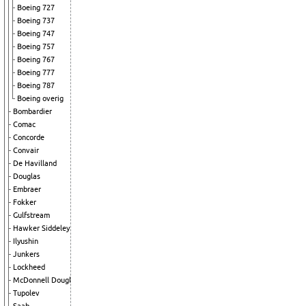
Boeing 727
Boeing 737
Boeing 747
Boeing 757
Boeing 767
Boeing 777
Boeing 787
Boeing overig
Bombardier
Comac
Concorde
Convair
De Havilland
Douglas
Embraer
Fokker
Gulfstream
Hawker Siddeley
Ilyushin
Junkers
Lockheed
McDonnell Douglas
Tupolev