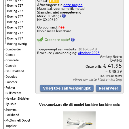
Boeing 717
Schaal:
1:400
Afmetingen: zie
deze pagina
Boeing 727
Materiaal: voornamelijk metaal
Boeing 737
Staander: niet meegeleverd
Merk: JC Wings
Boeing 747
Nr: XX40610
Boeing 757
Op voorraad:
nee
Boeing 767
Nooit meer leverbaar
Boeing 777
Boeing 787
Groenere optie!
Boeing overig
Toegevoegd aan website: 2026-03-18
Bombardier
Brochure / aankondiging:
oktober 2025
Comac
Fantasy Retro
D-AIHG
Concorde
€ 41.95
Convair
Onze prijs:
= $ 48.39
De Havilland
incl. 15% US tariffs
Douglas
Minus uw
vaste klanten korting
Embraer
Fokker
Gulfstream
Hawker Siddeley
Ilyushin
Verzamelaars die dit model kochten kochten ook:
Junkers
Lockheed
McDonnell Douglas
Tupolev