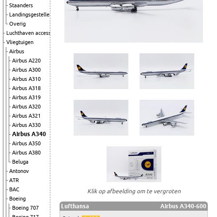
Staanders
Landingsgestellen
Overig
Luchthaven accessoires
Vliegtuigen
Airbus
Airbus A220
Airbus A300
Airbus A310
Airbus A318
Airbus A319
Airbus A320
Airbus A321
Airbus A330
Airbus A340
Airbus A350
Airbus A380
Beluga
Antonov
ATR
BAC
Klik op afbeelding om te vergroten
Boeing
Lufthansa
Airbus A340-600
Boeing 707