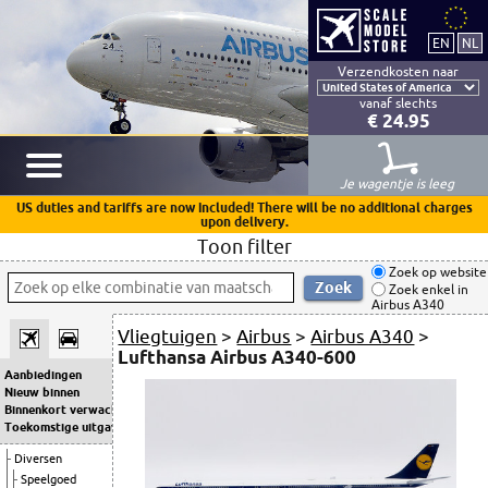
Verzendkosten naar
vanaf slechts
€ 24.95
Je wagentje is leeg
US duties and tariffs are now included! There will be no additional charges
upon delivery.
Toon filter
Zoek op website
Zoek enkel in
Airbus A340
Vliegtuigen
>
Airbus
>
Airbus A340
>
Lufthansa Airbus A340-600
Aanbiedingen
Nieuw binnen
Binnenkort verwacht
Toekomstige uitgaven
Diversen
Speelgoed