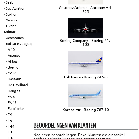
Saab
Antonov Airlines - Antonov AN-
Sud Aviation
225
Sukhoi
Vickers
Overig
Militair
Accessoires
Boeing Company - Boeing 747-
Militaire vliegtuigen
100
A-10
Antonov
Airbus
Boeing
C-130
Lufthansa - Boeing 747-8i
Dassault
De Havilland
Douglas
EA-6
EA-18
Eurofighter
Korean Air - Boeing 787-10
F-4
F-5
BEOORDELINGEN VAN KLANTEN
F-14
F-15
Nog geen beoordelingen. Enkel klanten die dit artikel
F-16
hebben gekocht kunnen een review schrijven.