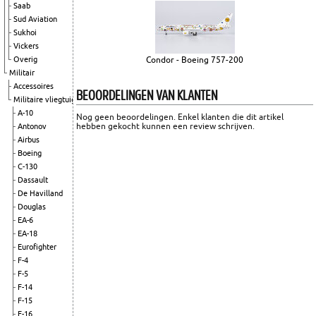
Saab
Sud Aviation
Sukhoi
Vickers
Overig
Condor - Boeing 757-200
Militair
Accessoires
BEOORDELINGEN VAN KLANTEN
Militaire vliegtuigen
A-10
Nog geen beoordelingen. Enkel klanten die dit artikel
hebben gekocht kunnen een review schrijven.
Antonov
Airbus
Boeing
C-130
Dassault
De Havilland
Douglas
EA-6
EA-18
Eurofighter
F-4
F-5
F-14
F-15
F-16