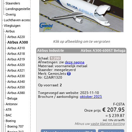
Staanders
Landingsgestellen
Overig
Luchthaven accessoires
Vliegtuigen
Airbus
Airbus A220
Klik op afbeelding om te vergroten
Airbus A300
Airbus A310
Airbus Industrie
Airbus A300-600ST Beluga
Airbus A318
Schaal:
1:200
Airbus A319
Afmetingen: zie
deze pagina
Airbus A320
Materiaal: voornamelijk metaal
Staander: meegeleverd
Airbus A321
Merk: GeminiJets
Airbus A330
Nr: G2AIR1320
Airbus A340
Op voorraad:
2
Airbus A350
Toegevoegd aan website: 2025-11-10
Airbus A380
Brochure / aankondiging:
oktober 2025
Beluga
Antonov
F-GSTA
€ 207.95
ATR
Onze prijs:
= $ 239.87
BAC
incl. 15% US tariffs
Boeing
Minus uw
vaste klanten korting
Boeing 707