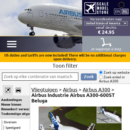
Verzendkosten naar
vanaf slechts
€ 24.95
Je wagentje is leeg
US duties and tariffs are now included! There will be no additional charges
upon delivery.
Toon filter
Zoek op website
Zoek enkel in
Airbus A300
Vliegtuigen
>
Airbus
>
Airbus A300
>
Airbus Industrie Airbus A300-600ST
Beluga
Aanbiedingen
Nieuw binnen
Binnenkort verwacht
Toekomstige uitgaven
Diversen
Speelgoed