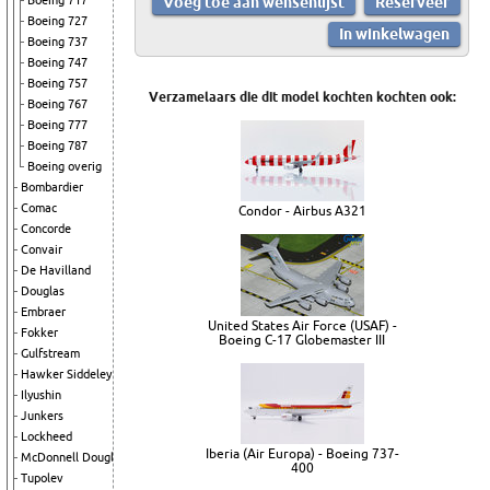
Boeing 717
Boeing 727
Boeing 737
Boeing 747
Boeing 757
Verzamelaars die dit model kochten kochten ook:
Boeing 767
Boeing 777
Boeing 787
Boeing overig
Bombardier
Comac
Condor - Airbus A321
Concorde
Convair
De Havilland
Douglas
Embraer
United States Air Force (USAF) -
Fokker
Boeing C-17 Globemaster III
Gulfstream
Hawker Siddeley
Ilyushin
Junkers
Lockheed
Iberia (Air Europa) - Boeing 737-
McDonnell Douglas
400
Tupolev