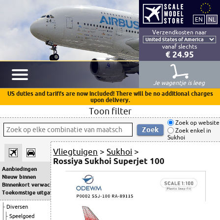
Verzendkosten naar
vanaf slechts
€ 24.95
Je wagentje is leeg
US duties and tariffs are now included! There will be no additional charges
upon delivery.
Toon filter
Zoek op website
Zoek enkel in
Sukhoi
Vliegtuigen
>
Sukhoi
>
Rossiya Sukhoi Superjet 100
Aanbiedingen
Nieuw binnen
Binnenkort verwacht
Toekomstige uitgaven
Diversen
Speelgoed