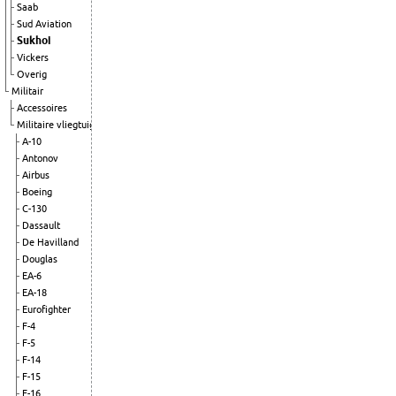
Saab
Sud Aviation
Sukhoi
Vickers
Overig
Militair
Accessoires
Militaire vliegtuigen
A-10
Antonov
Airbus
Boeing
C-130
Dassault
De Havilland
Douglas
EA-6
EA-18
Eurofighter
F-4
F-5
F-14
F-15
F-16