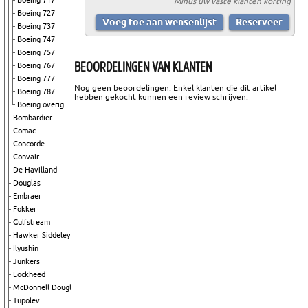
Boeing 717
Minus uw
vaste klanten korting
Boeing 727
Boeing 737
Boeing 747
Boeing 757
BEOORDELINGEN VAN KLANTEN
Boeing 767
Boeing 777
Nog geen beoordelingen. Enkel klanten die dit artikel
Boeing 787
hebben gekocht kunnen een review schrijven.
Boeing overig
Bombardier
Comac
Concorde
Convair
De Havilland
Douglas
Embraer
Fokker
Gulfstream
Hawker Siddeley
Ilyushin
Junkers
Lockheed
McDonnell Douglas
Tupolev