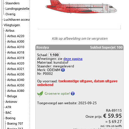
Staanders
Landingsgestellen
Overig
Luchthaven accessoires
Vliegtuigen
Airbus
Airbus A220
Klik op afbeelding om te vergroten
Airbus A300
Airbus A310
Rossiya
Sukhoi Superjet 100
Airbus A318
Schaal:
1:100
Airbus A319
Afmetingen: zie
deze pagina
Materiaal: kunststof
Airbus A320
Staander: meegeleverd
Airbus A321
Merk: ODEWM
Nr: P0002
Airbus A330
Airbus A340
Op voorraad:
toekomstige uitgave, datum uitgave
onbekend
Airbus A350
Airbus A380
Groenere optie!
Beluga
Antonov
Toegevoegd aan website: 2025-09-25
ATR
RA-89115
BAC
€ 59.95
Onze prijs:
Boeing
= $ 69.27
Boeing 707
incl. 15% US tariffs