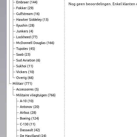
Embraer
(144)
Nog geen beoordelingen. Enkel klanten d
Fokker
(29)
Gulfstream
(16)
Hawker Siddeley
(13)
Ilyushin
(28)
Junkers
(4)
Lockheed
(77)
McDonnell Douglas
(166)
Tupolev
(45)
Saab
(23)
Sud Aviation
(6)
Sukhoi
(11)
Vickers
(10)
Overig
(66)
Militair
(771)
Accessoires
(5)
Militaire vliegtuigen
(766)
A-10
(10)
Antonov
(20)
Airbus
(28)
Boeing
(124)
C-130
(11)
Dassault
(42)
De Havilland
(24)