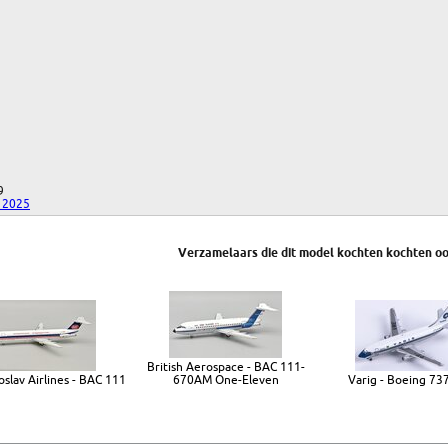
9
 2025
Verzamelaars die dit model kochten kochten oo
British Aerospace - BAC 111-
slav Airlines - BAC 111
670AM One-Eleven
Varig - Boeing 73