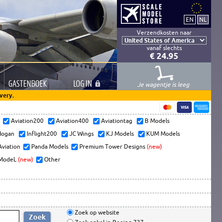
Verzendkosten naar
vanaf slechts
€ 24.95
GASTEN
BOEK
LOG
IN
Je wagentje is leeg
very.
s
Aviation200
Aviation400
Aviationtag
B Models
ogan
Inflight200
JC Wings
KJ Models
KUM Models
Aviation
Panda Models
Premium Tower Designs
(new)
ModeL
(new)
Other
Zoek op website