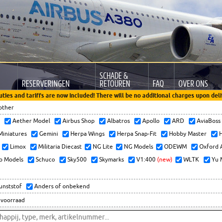
SCHADE &
RESERVERINGEN
RETOUREN
FAQ
OVER ONS
uties and tariffs are now included! There will be no additional charges upon deli
other
x
Aether Model
Airbus Shop
Albatros
Apollo
ARD
AviaBos
 Miniatures
Gemini
Herpa Wings
Herpa Snap-Fit
Hobby Master
H
Limox
Militaria Diecast
NG Lite
NG Models
ODEWM
Oxford 
o Models
Schuco
Sky500
Skymarks
V1:400
(new)
WLTK
Yu 
kunststof
Anders of onbekend
 voorraad