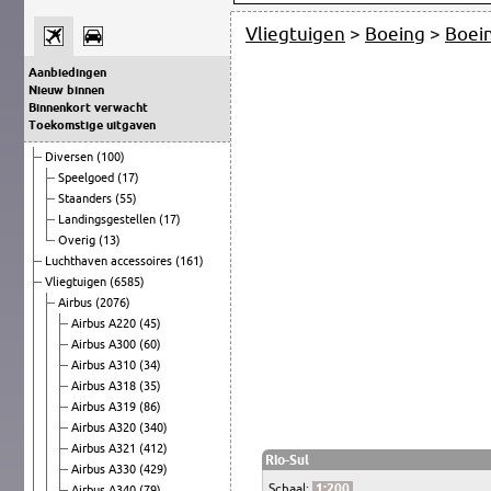
Vliegtuigen
>
Boeing
>
Boei
Aanbiedingen
Nieuw binnen
Binnenkort verwacht
Toekomstige uitgaven
Diversen
(100)
Speelgoed
(17)
Staanders
(55)
Landingsgestellen
(17)
Overig
(13)
Luchthaven accessoires
(161)
Vliegtuigen
(6585)
Airbus
(2076)
Airbus A220
(45)
Airbus A300
(60)
Airbus A310
(34)
Airbus A318
(35)
Airbus A319
(86)
Airbus A320
(340)
Airbus A321
(412)
Rio-Sul
Airbus A330
(429)
Schaal:
1:200
Airbus A340
(79)