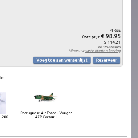
PT-SSE
€ 98.95
Onze prijs:
= $ 114.21
incl. 15% US tariffs
Minus uw
vaste klanten korting
k:
Portuguese Air Force - Vought
7-200
A7P Corsair II