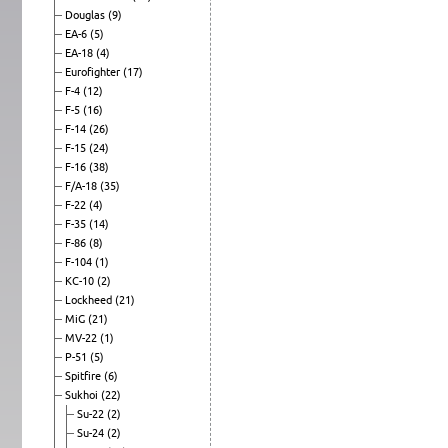
Douglas
(9)
EA-6
(5)
EA-18
(4)
Eurofighter
(17)
F-4
(12)
F-5
(16)
F-14
(26)
F-15
(24)
F-16
(38)
F/A-18
(35)
F-22
(4)
F-35
(14)
F-86
(8)
F-104
(1)
KC-10
(2)
Lockheed
(21)
MiG
(21)
MV-22
(1)
P-51
(5)
Spitfire
(6)
Sukhoi
(22)
Su-22
(2)
Su-24
(2)