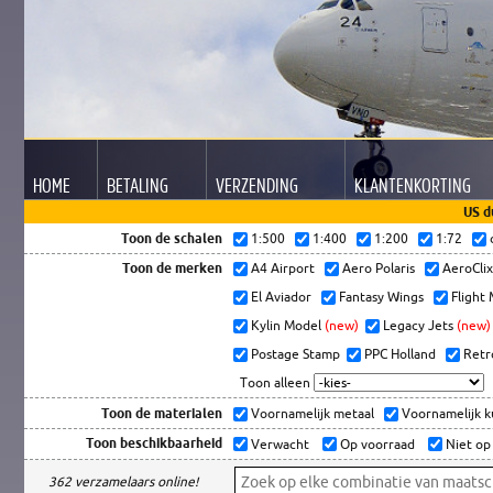
HOME
BETALING
VERZENDING
KLANTEN
KORTING
US d
Toon de schalen
1:500
1:400
1:200
1:72
Toon de merken
A4 Airport
Aero Polaris
AeroCli
El Aviador
Fantasy Wings
Flight
Kylin Model
(new)
Legacy Jets
(new)
Postage Stamp
PPC Holland
Retr
Toon alleen
Toon de materialen
Voornamelijk metaal
Voornamelijk 
Toon beschikbaarheid
Verwacht
Op voorraad
Niet op
362 verzamelaars online!