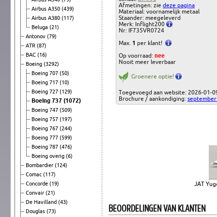
Afmetingen: zie
deze pagina
Airbus A350
(439)
Materiaal: voornamelijk metaal
Staander: meegeleverd
Airbus A380
(117)
Merk: Inflight200
Beluga
(21)
Nr: IF735VR0724
Antonov
(79)
Max.
1
per klant!
ATR
(87)
BAC
(16)
Op voorraad:
nee
Nooit meer leverbaar
Boeing
(3292)
Boeing 707
(50)
Groenere optie!
Boeing 717
(10)
Boeing 727
(129)
Toegevoegd aan website: 2026-01-0
Brochure / aankondiging:
september
Boeing 737
(1072)
Boeing 747
(509)
Boeing 757
(197)
Boeing 767
(244)
Boeing 777
(599)
Boeing 787
(476)
Boeing overig
(6)
Bombardier
(124)
Comac
(117)
Concorde
(19)
JAT Yugo
Convair
(21)
De Havilland
(43)
BEOORDELINGEN VAN KLANTEN
Douglas
(73)