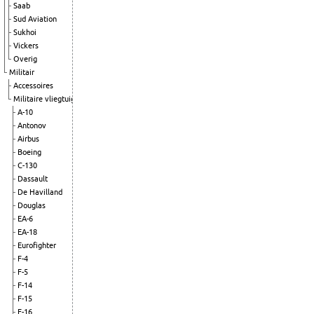
Saab
Sud Aviation
Sukhoi
Vickers
Overig
Militair
Accessoires
Militaire vliegtuigen
A-10
Antonov
Airbus
Boeing
C-130
Dassault
De Havilland
Douglas
EA-6
EA-18
Eurofighter
F-4
F-5
F-14
F-15
F-16