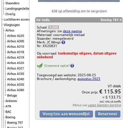
Staanders
Landingsgestellen
Klik op afbeelding om te vergroten
Overig
Luchthaven accessoires
Air India
Boeing 787-9
Vliegtuigen
Schaal:
1:200
Airbus
Afmetingen: zie
deze pagina
Materiaal: voornamelijk metaal
Airbus A220
Staander: meegeleverd
Airbus A300
Merk: JC Wings
Nr: XX20831
Airbus A310
Airbus A318
Op voorraad:
toekomstige uitgave, datum uitgave
onbekend
Airbus A319
Airbus A320
Groenere optie!
Airbus A321
Airbus A330
Toegevoegd aan website: 2025-08-25
Brochure / aankondiging:
augustus 2025
Airbus A340
Airbus A350
VT-AWA
€ 115.95
Airbus A380
Onze prijs:
Beluga
= $ 133.75
Antonov
incl. 15% US tariffs
Minus uw
vaste klanten korting
ATR
BAC
Boeing
Boeing 707