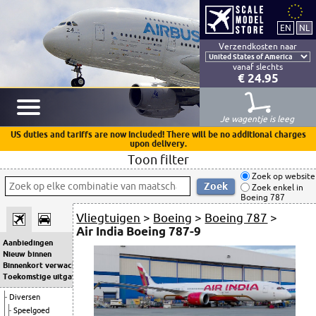
Verzendkosten naar
vanaf slechts
€ 24.95
Je wagentje is leeg
US duties and tariffs are now included! There will be no additional charges
upon delivery.
Toon filter
Zoek op website
Zoek enkel in
Boeing 787
Vliegtuigen
>
Boeing
>
Boeing 787
>
Air India Boeing 787-9
Aanbiedingen
Nieuw binnen
Binnenkort verwacht
Toekomstige uitgaven
Diversen
Speelgoed