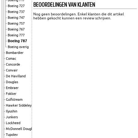
Boeing 717
BEOORDELINGEN VAN KLANTEN
Boeing 727
Boeing 737
Nog geen beoordelingen. Enkel klanten die dit artikel
Boeing 747
hebben gekocht kunnen een review schrijven.
Boeing 757
Boeing 767
Boeing 777
Boeing 787
Boeing overig
Bombardier
Comac
Concorde
Convair
De Havilland
Douglas
Embraer
Fokker
Gulfstream
Hawker Siddeley
Ilyushin
Junkers
Lockheed
McDonnell Douglas
Tupolev