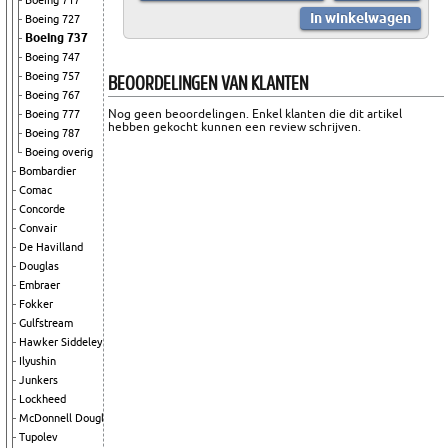
Boeing 717
Boeing 727
Boeing 737
Boeing 747
BEOORDELINGEN VAN KLANTEN
Boeing 757
Boeing 767
Nog geen beoordelingen. Enkel klanten die dit artikel
Boeing 777
hebben gekocht kunnen een review schrijven.
Boeing 787
Boeing overig
Bombardier
Comac
Concorde
Convair
De Havilland
Douglas
Embraer
Fokker
Gulfstream
Hawker Siddeley
Ilyushin
Junkers
Lockheed
McDonnell Douglas
Tupolev