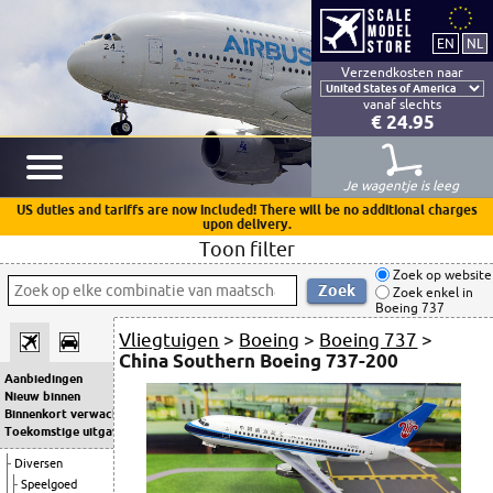
Verzendkosten naar
vanaf slechts
€ 24.95
Je wagentje is leeg
US duties and tariffs are now included! There will be no additional charges
upon delivery.
Toon filter
Zoek op website
Zoek enkel in
Boeing 737
Vliegtuigen
>
Boeing
>
Boeing 737
>
China Southern Boeing 737-200
Aanbiedingen
Nieuw binnen
Binnenkort verwacht
Toekomstige uitgaven
Diversen
Speelgoed