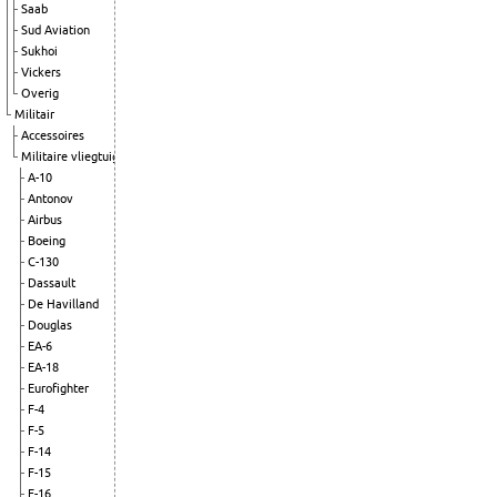
Saab
Sud Aviation
Sukhoi
Vickers
Overig
Militair
Accessoires
Militaire vliegtuigen
A-10
Antonov
Airbus
Boeing
C-130
Dassault
De Havilland
Douglas
EA-6
EA-18
Eurofighter
F-4
F-5
F-14
F-15
F-16