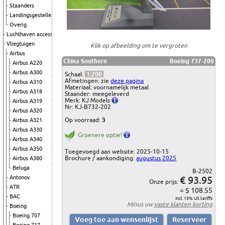
Staanders
Landingsgestellen
Overig
Luchthaven accessoires
Vliegtuigen
Klik op afbeelding om te vergroten
Airbus
China Southern
Boeing 737-200
Airbus A220
Airbus A300
Schaal:
1:200
Afmetingen: zie
deze pagina
Airbus A310
Materiaal: voornamelijk metaal
Airbus A318
Staander: meegeleverd
Merk: KJ Models
Airbus A319
Nr: KJ-B732-202
Airbus A320
Op voorraad:
3
Airbus A321
Airbus A330
Groenere optie!
Airbus A340
Airbus A350
Toegevoegd aan website: 2025-10-15
Brochure / aankondiging:
augustus 2025
Airbus A380
Beluga
B-2502
€ 93.95
Antonov
Onze prijs:
ATR
= $ 108.55
BAC
incl. 15% US tariffs
Minus uw
vaste klanten korting
Boeing
Boeing 707