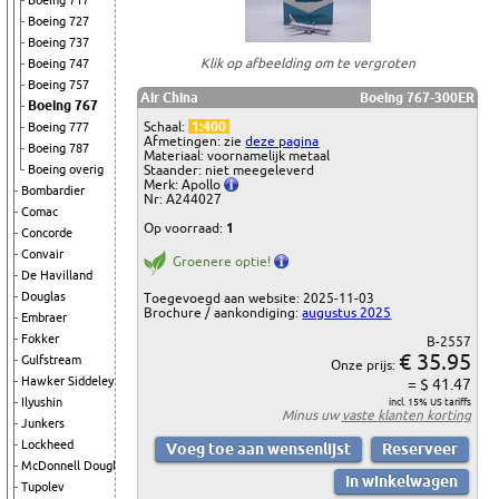
Boeing 717
Boeing 727
Boeing 737
Klik op afbeelding om te vergroten
Boeing 747
Boeing 757
Air China
Boeing 767-300ER
Boeing 767
Schaal:
1:400
Boeing 777
Afmetingen: zie
deze pagina
Boeing 787
Materiaal: voornamelijk metaal
Boeing overig
Staander: niet meegeleverd
Merk: Apollo
Bombardier
Nr: A244027
Comac
Op voorraad:
1
Concorde
Convair
Groenere optie!
De Havilland
Douglas
Toegevoegd aan website: 2025-11-03
Brochure / aankondiging:
augustus 2025
Embraer
Fokker
B-2557
€ 35.95
Gulfstream
Onze prijs:
Hawker Siddeley
= $ 41.47
Ilyushin
incl. 15% US tariffs
Minus uw
vaste klanten korting
Junkers
Lockheed
McDonnell Douglas
Tupolev