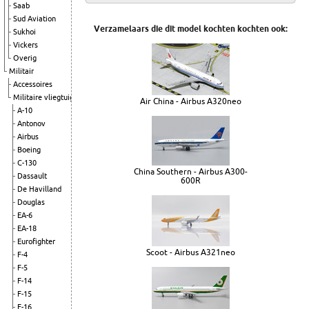
Saab
Sud Aviation
Verzamelaars die dit model kochten kochten ook:
Sukhoi
Vickers
Overig
Militair
Accessoires
Militaire vliegtuigen
Air China - Airbus A320neo
A-10
Antonov
Airbus
Boeing
C-130
China Southern - Airbus A300-
Dassault
600R
De Havilland
Douglas
EA-6
EA-18
Eurofighter
Scoot - Airbus A321neo
F-4
F-5
F-14
F-15
F-16