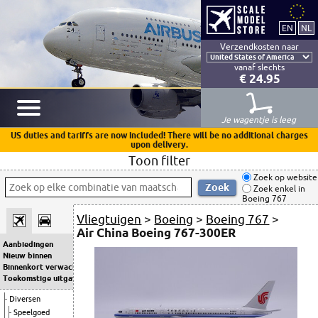
Verzendkosten naar
vanaf slechts
€ 24.95
Je wagentje is leeg
US duties and tariffs are now included! There will be no additional charges
upon delivery.
Toon filter
Zoek op website
Zoek enkel in
Boeing 767
Vliegtuigen
>
Boeing
>
Boeing 767
>
Air China Boeing 767-300ER
Aanbiedingen
Nieuw binnen
Binnenkort verwacht
Toekomstige uitgaven
Diversen
Speelgoed