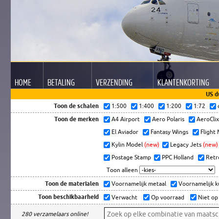
HOME
BETALING
VERZENDING
KLANTEN
KORTING
US d
Toon de schalen
1:500
1:400
1:200
1:72
Toon de merken
A4 Airport
Aero Polaris
AeroCli
El Aviador
Fantasy Wings
Flight
Kylin Model
(new)
Legacy Jets
(new)
Postage Stamp
PPC Holland
Retr
Toon alleen
Toon de materialen
Voornamelijk metaal
Voornamelijk 
Toon beschikbaarheid
Verwacht
Op voorraad
Niet op
280 verzamelaars online!