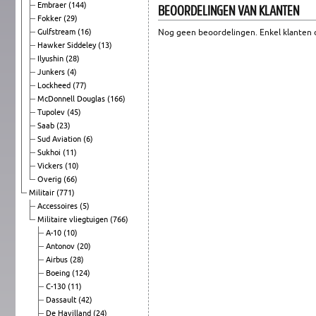
Embraer
(144)
BEOORDELINGEN VAN KLANTEN
Fokker
(29)
Gulfstream
(16)
Nog geen beoordelingen. Enkel klanten d
Hawker Siddeley
(13)
Ilyushin
(28)
Junkers
(4)
Lockheed
(77)
McDonnell Douglas
(166)
Tupolev
(45)
Saab
(23)
Sud Aviation
(6)
Sukhoi
(11)
Vickers
(10)
Overig
(66)
Militair
(771)
Accessoires
(5)
Militaire vliegtuigen
(766)
A-10
(10)
Antonov
(20)
Airbus
(28)
Boeing
(124)
C-130
(11)
Dassault
(42)
De Havilland
(24)