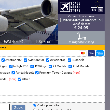
Verzendkosten naar
vanaf slechts
€ 24.95
GASTEN
BOEK
LOG
IN
Je wagentje is leeg
very.
s
Aviation200
Aviation400
Aviationtag
B Models
ogan
Inflight200
JC Wings
KJ Models
KUM Models
Aviation
Panda Models
Premium Tower Designs
(new)
ModeL
(new)
Other
Zoek op website