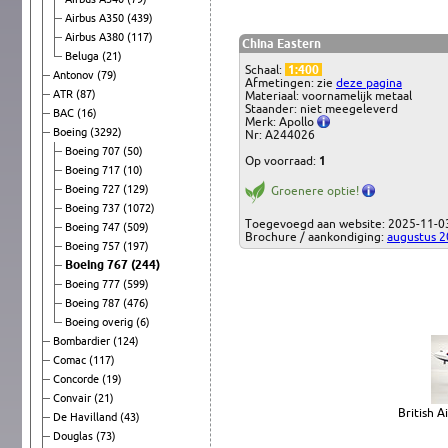
Airbus A350
(439)
Airbus A380
(117)
China Eastern
Beluga
(21)
Schaal:
1:400
Antonov
(79)
Afmetingen: zie
deze pagina
ATR
(87)
Materiaal: voornamelijk metaal
Staander: niet meegeleverd
BAC
(16)
Merk: Apollo
Boeing
(3292)
Nr: A244026
Boeing 707
(50)
Op voorraad:
1
Boeing 717
(10)
Boeing 727
(129)
Groenere optie!
Boeing 737
(1072)
Toegevoegd aan website: 2025-11-0
Boeing 747
(509)
Brochure / aankondiging:
augustus 
Boeing 757
(197)
Boeing 767
(244)
Boeing 777
(599)
Boeing 787
(476)
Boeing overig
(6)
Bombardier
(124)
Comac
(117)
Concorde
(19)
Convair
(21)
British 
De Havilland
(43)
Douglas
(73)