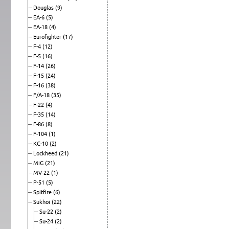
Douglas
(9)
EA-6
(5)
EA-18
(4)
Eurofighter
(17)
F-4
(12)
F-5
(16)
F-14
(26)
F-15
(24)
F-16
(38)
F/A-18
(35)
F-22
(4)
F-35
(14)
F-86
(8)
F-104
(1)
KC-10
(2)
Lockheed
(21)
MiG
(21)
MV-22
(1)
P-51
(5)
Spitfire
(6)
Sukhoi
(22)
Su-22
(2)
Su-24
(2)