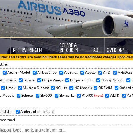
SCHADE &
RESERVERINGEN
RETOUREN
FAQ
OVER ONS
uties and tariffs are now included! There will be no additional charges upon deli
other
x
Aether Model
Airbus Shop
Albatros
Apollo
ARD
AviaBos
 Miniatures
Gemini
Herpa Wings
Herpa Snap-Fit
Hobby Master
H
Limox
Militaria Diecast
NG Lite
NG Models
ODEWM
Oxford 
o Models
Schuco
Sky500
Skymarks
V1:400
(new)
WLTK
Yu 
kunststof
Anders of onbekend
 voorraad