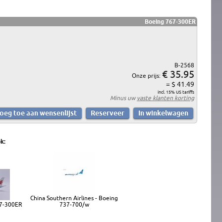
Boeing 767-300ER
B-2568
€ 35.95
Onze prijs:
= $ 41.49
incl. 15% US tariffs
Minus uw
vaste klanten korting
k:
China Southern Airlines - Boeing
67-300ER
737-700/w