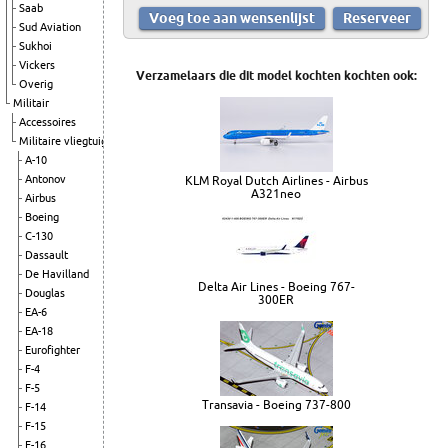
Saab
Sud Aviation
Sukhoi
Vickers
Verzamelaars die dit model kochten kochten ook:
Overig
Militair
Accessoires
Militaire vliegtuigen
A-10
Antonov
KLM Royal Dutch Airlines - Airbus
A321neo
Airbus
Boeing
C-130
Dassault
De Havilland
Delta Air Lines - Boeing 767-
Douglas
300ER
EA-6
EA-18
Eurofighter
F-4
F-5
Transavia - Boeing 737-800
F-14
F-15
F-16