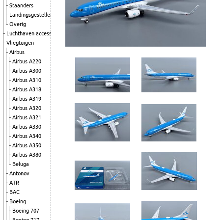
Staanders
Landingsgestellen
Overig
Luchthaven accessoires
Vliegtuigen
Airbus
Airbus A220
Airbus A300
Airbus A310
Airbus A318
Airbus A319
Airbus A320
Airbus A321
Airbus A330
Airbus A340
Airbus A350
Airbus A380
Beluga
Antonov
ATR
BAC
Boeing
Boeing 707