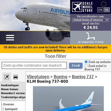
Verzendkosten naar
vanaf slechts
€ 24.95
Je wagentje is leeg
US duties and tariffs are now included! There will be no additional charges
upon delivery.
Toon filter
Zoek op website
Zoek enkel in
Boeing 737
Vliegtuigen
>
Boeing
>
Boeing 737
>
KLM Boeing 737-800
Aanbiedingen
Nieuw binnen
Binnenkort verwacht
Toekomstige uitgaven
Diversen
Speelgoed