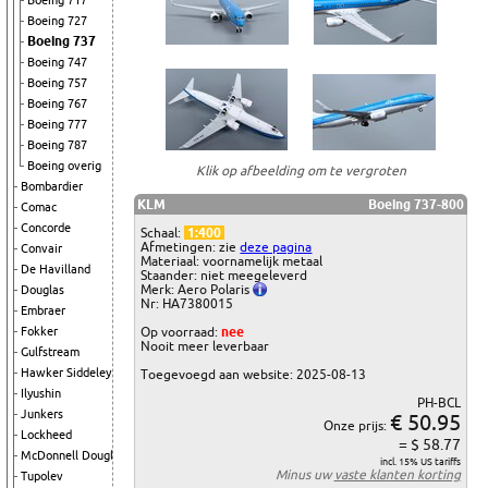
Boeing 717
Boeing 727
Boeing 737
Boeing 747
Boeing 757
Boeing 767
Boeing 777
Boeing 787
Boeing overig
Klik op afbeelding om te vergroten
Bombardier
KLM
Boeing 737-800
Comac
Concorde
Schaal:
1:400
Afmetingen: zie
deze pagina
Convair
Materiaal: voornamelijk metaal
De Havilland
Staander: niet meegeleverd
Merk: Aero Polaris
Douglas
Nr: HA7380015
Embraer
Op voorraad:
nee
Fokker
Nooit meer leverbaar
Gulfstream
Hawker Siddeley
Toegevoegd aan website: 2025-08-13
Ilyushin
PH-BCL
Junkers
€ 50.95
Onze prijs:
Lockheed
= $ 58.77
McDonnell Douglas
incl. 15% US tariffs
Minus uw
vaste klanten korting
Tupolev