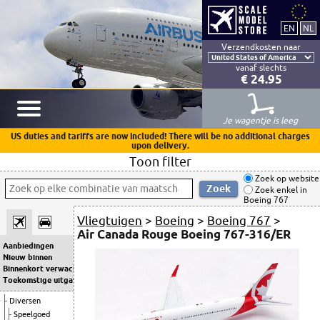
Verzendkosten naar
vanaf slechts
€ 24.95
Je wagentje is leeg
US duties and tariffs are now included! There will be no additional charges
upon delivery.
Toon filter
Zoek op website
Zoek enkel in
Boeing 767
Vliegtuigen
>
Boeing
>
Boeing 767
>
Air Canada Rouge Boeing 767-316/ER
Aanbiedingen
Nieuw binnen
Binnenkort verwacht
Toekomstige uitgaven
Diversen
Speelgoed