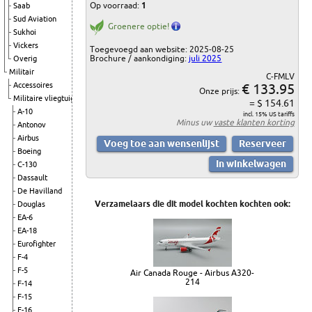
Op voorraad:
1
Saab
Sud Aviation
Groenere optie!
Sukhoi
Vickers
Toegevoegd aan website: 2025-08-25
Brochure / aankondiging:
juli 2025
Overig
Militair
C-FMLV
€ 133.95
Accessoires
Onze prijs:
Militaire vliegtuigen
= $ 154.61
A-10
incl. 15% US tariffs
Minus uw
vaste klanten korting
Antonov
Airbus
Boeing
C-130
Dassault
De Havilland
Verzamelaars die dit model kochten kochten ook:
Douglas
EA-6
EA-18
Eurofighter
F-4
F-5
Air Canada Rouge - Airbus A320-
214
F-14
F-15
F-16