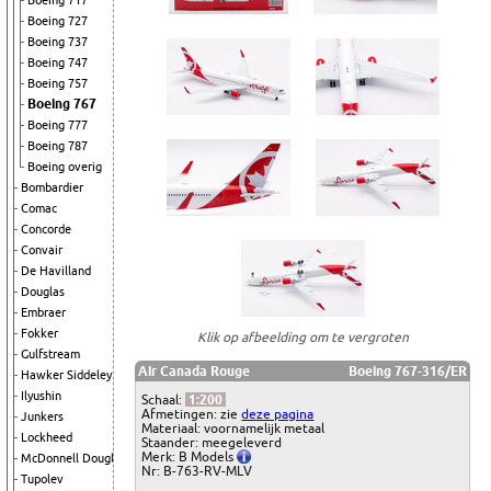
Boeing 717
Boeing 727
Boeing 737
Boeing 747
Boeing 757
Boeing 767
Boeing 777
Boeing 787
Boeing overig
Bombardier
Comac
Concorde
Convair
De Havilland
Douglas
Embraer
Fokker
Klik op afbeelding om te vergroten
Gulfstream
Air Canada Rouge
Boeing 767-316/ER
Hawker Siddeley
Ilyushin
Schaal:
1:200
Afmetingen: zie
deze pagina
Junkers
Materiaal: voornamelijk metaal
Lockheed
Staander: meegeleverd
Merk: B Models
McDonnell Douglas
Nr: B-763-RV-MLV
Tupolev