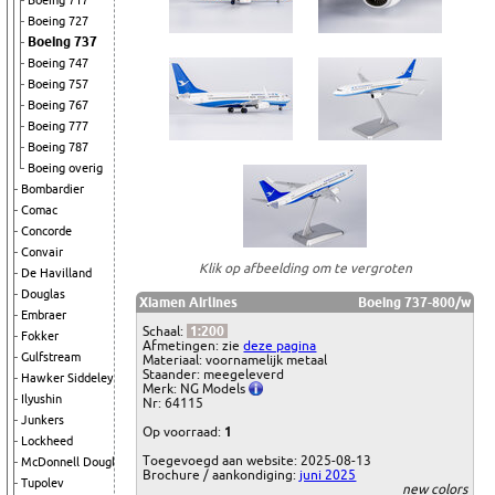
Boeing 717
Boeing 727
Boeing 737
Boeing 747
Boeing 757
Boeing 767
Boeing 777
Boeing 787
Boeing overig
Bombardier
Comac
Concorde
Convair
Klik op afbeelding om te vergroten
De Havilland
Douglas
Xiamen Airlines
Boeing 737-800/w
Embraer
Schaal:
1:200
Fokker
Afmetingen: zie
deze pagina
Gulfstream
Materiaal: voornamelijk metaal
Staander: meegeleverd
Hawker Siddeley
Merk: NG Models
Ilyushin
Nr: 64115
Junkers
Op voorraad:
1
Lockheed
Toegevoegd aan website: 2025-08-13
McDonnell Douglas
Brochure / aankondiging:
juni 2025
Tupolev
new colors