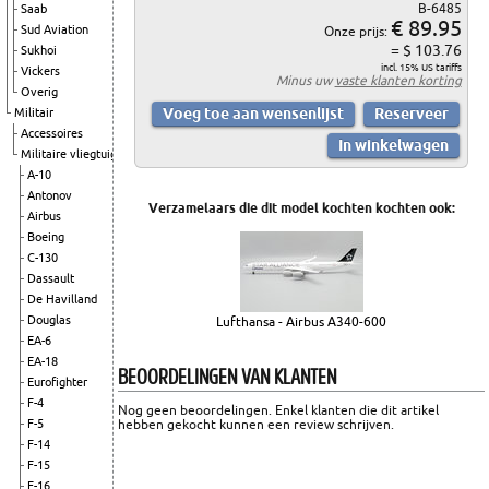
B-6485
Saab
€ 89.95
Sud Aviation
Onze prijs:
= $ 103.76
Sukhoi
incl. 15% US tariffs
Vickers
Minus uw
vaste klanten korting
Overig
Militair
Accessoires
Militaire vliegtuigen
A-10
Antonov
Verzamelaars die dit model kochten kochten ook:
Airbus
Boeing
C-130
Dassault
De Havilland
Douglas
Lufthansa - Airbus A340-600
EA-6
EA-18
BEOORDELINGEN VAN KLANTEN
Eurofighter
F-4
Nog geen beoordelingen. Enkel klanten die dit artikel
F-5
hebben gekocht kunnen een review schrijven.
F-14
F-15
F-16