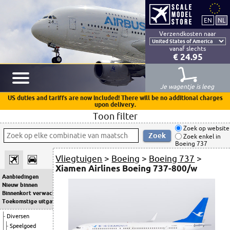
Verzendkosten naar
vanaf slechts
€ 24.95
Je wagentje is leeg
US duties and tariffs are now included! There will be no additional charges
upon delivery.
Toon filter
Zoek op website
Zoek enkel in
Boeing 737
Vliegtuigen
>
Boeing
>
Boeing 737
>
Xiamen Airlines Boeing 737-800/w
Aanbiedingen
Nieuw binnen
Binnenkort verwacht
Toekomstige uitgaven
Diversen
Speelgoed