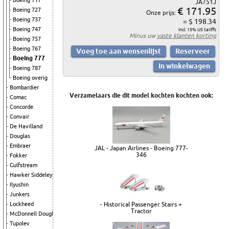
Boeing 717
JA751J
€ 171.95
Boeing 727
Onze prijs:
Boeing 737
= $ 198.34
Boeing 747
incl. 15% US tariffs
Minus uw
vaste klanten korting
Boeing 757
Boeing 767
Boeing 777
Boeing 787
Boeing overig
Bombardier
Verzamelaars die dit model kochten kochten ook:
Comac
Concorde
Convair
De Havilland
Douglas
Embraer
JAL - Japan Airlines - Boeing 777-
346
Fokker
Gulfstream
Hawker Siddeley
Ilyushin
Junkers
- Historical Passenger Stairs +
Lockheed
Tractor
McDonnell Douglas
Tupolev