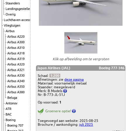
Staanders
Landingsgestellen
Overig
Luchthaven accessoires
Vliegtuigen
Airbus
Airbus A220
Airbus A300
Airbus A310
Airbus A318
Klik op afbeelding om te vergroten
Airbus A319
Airbus A320
Japan Airlines (JAL)
Boeing 777-346
Airbus A321
Schaal:
1:200
Airbus A330
Afmetingen: zie
deze pagina
Airbus A340
Materiaal: voornamelijk metaal
Airbus A350
Staander: meegeleverd
Merk: B Models
Airbus A380
Nr: B-773-JL-51J
Beluga
Op voorraad:
1
Antonov
ATR
Groenere optie!
BAC
Boeing
Toegevoegd aan website: 2025-08-25
Brochure / aankondiging:
juli 2025
Boeing 707