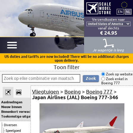
Verzendkosten naar
vanaf slechts
€ 24.95
Je wagentje is leeg
US duties and tariffs are now included! There will be no additional charges
upon delivery.
Toon filter
Zoek op website
Zoek enkel in
Boeing 777
Vliegtuigen
>
Boeing
>
Boeing 777
>
Japan Airlines (JAL) Boeing 777-346
Aanbiedingen
Nieuw binnen
Binnenkort verwacht
Toekomstige uitgaven
Diversen
Speelgoed