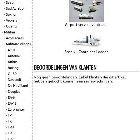
Saab
Sud Aviation
Sukhoi
Vickers
Airport service vehicles -
Overig
Militair
Accessoires
Militaire vliegtuigen
A-10
Scenix - Container Loader
Antonov
Airbus
BEOORDELINGEN VAN KLANTEN
Boeing
C-130
Nog geen beoordelingen. Enkel klanten die dit artikel
Dassault
hebben gekocht kunnen een review schrijven.
De Havilland
Douglas
EA-6
EA-18
Eurofighter
F-4
F-5
F-14
F-15
F-16