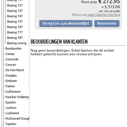
€ 272.95
Boeing 717
Onze prijs:
Boeing 727
= $ 315.04
Boeing 737
incl. 15% US tariffs
Minus uw
vaste klanten korting
Boeing 747
Boeing 757
Boeing 767
Boeing 777
Boeing 787
BEOORDELINGEN VAN KLANTEN
Boeing overig
Bombardier
Nog geen beoordelingen. Enkel klanten die dit artikel
hebben gekocht kunnen een review schrijven.
Comac
Concorde
Convair
De Havilland
Douglas
Embraer
Fokker
Gulfstream
Hawker Siddeley
Ilyushin
Junkers
Lockheed
McDonnell Douglas
Tupolev