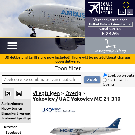
Verzendkosten naar
vanaf slechts
€ 24.95
Je wagentje is leeg
US duties and tariffs are now included! There will be no additional charges
upon delivery.
Toon filter
Zoek op website
Zoek enkel in
Overig
Vliegtuigen
>
Overig
>
Yakovlev / UAC Yakovlev MC-21-310
Aanbiedingen
Nieuw binnen
Binnenkort verwacht
Toekomstige uitgaven
Diversen
Speelgoed