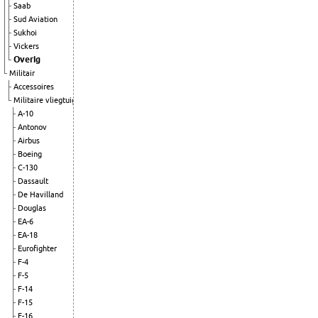
Saab
Sud Aviation
Sukhoi
Vickers
Overig
Militair
Accessoires
Militaire vliegtuigen
A-10
Antonov
Airbus
Boeing
C-130
Dassault
De Havilland
Douglas
EA-6
EA-18
Eurofighter
F-4
F-5
F-14
F-15
F-16