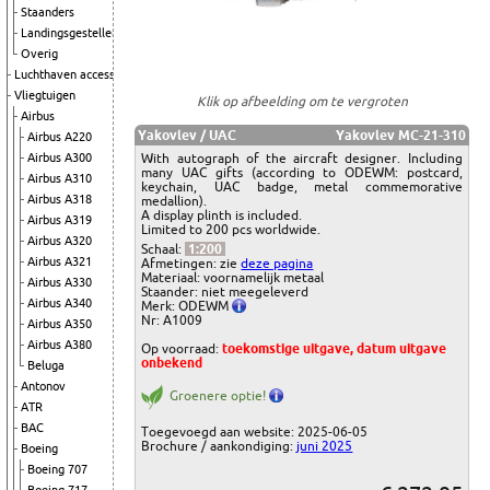
Staanders
Landingsgestellen
Overig
Luchthaven accessoires
Vliegtuigen
Klik op afbeelding om te vergroten
Airbus
Yakovlev / UAC
Yakovlev MC-21-310
Airbus A220
With autograph of the aircraft designer. Including
Airbus A300
many UAC gifts (according to ODEWM: postcard,
Airbus A310
keychain, UAC badge, metal commemorative
Airbus A318
medallion).
A display plinth is included.
Airbus A319
Limited to 200 pcs worldwide.
Airbus A320
Schaal:
1:200
Airbus A321
Afmetingen: zie
deze pagina
Materiaal: voornamelijk metaal
Airbus A330
Staander: niet meegeleverd
Airbus A340
Merk: ODEWM
Nr: A1009
Airbus A350
Airbus A380
Op voorraad:
toekomstige uitgave, datum uitgave
onbekend
Beluga
Antonov
Groenere optie!
ATR
BAC
Toegevoegd aan website: 2025-06-05
Brochure / aankondiging:
juni 2025
Boeing
Boeing 707