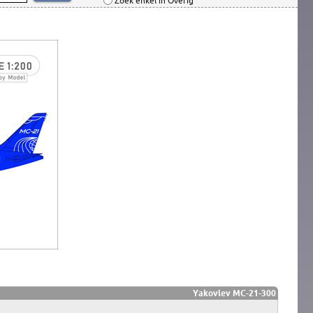
Zoek enkel in Overig
Yakovlev MC-21-300