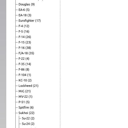
Douglas
(9)
EA-6
(5)
EA-18
(3)
Eurofighter
(17)
F-4
(12)
F-5
(16)
F-14
(26)
F-15
(23)
F-16
(38)
F/A-18
(35)
F-22
(4)
F-35
(14)
F-86
(8)
F-104
(1)
KC-10
(2)
Lockheed
(21)
MiG
(21)
MV-22
(1)
P-51
(5)
Spitfire
(6)
Sukhoi
(22)
Su-22
(2)
Su-24
(2)