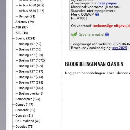
Afmetingen: zie
deze pagina
Airbus A350
(439)
Materiaal: voornamelijk metaal
Staander: niet meegeleverd
Airbus A380
(117)
Merk: ODEWM
Beluga
(21)
Nr: A1002
Antonov
(79)
Op voorraad:
toekomstige uitgave, 
ATR
(87)
BAC
(16)
Groenere optie!
Boeing
(3291)
Boeing 707
(50)
Toegevoegd aan website: 2025-06-0
Brochure / aankondiging:
juni 2025
Boeing 717
(10)
Boeing 727
(129)
Boeing 737
(1072)
BEOORDELINGEN VAN KLANTEN
Boeing 747
(509)
Boeing 757
(197)
Nog geen beoordelingen. Enkel klanten d
Boeing 767
(244)
Boeing 777
(598)
Boeing 787
(476)
Boeing overig
(6)
Bombardier
(124)
Comac
(117)
Concorde
(19)
Convair
(21)
De Havilland
(43)
Douglas
(73)