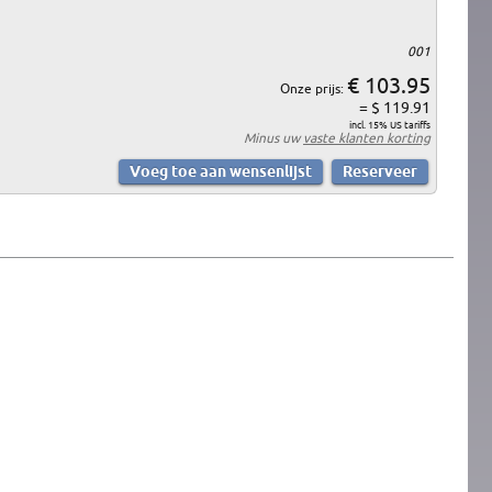
001
€ 103.95
Onze prijs:
= $ 119.91
incl. 15% US tariffs
Minus uw
vaste klanten korting