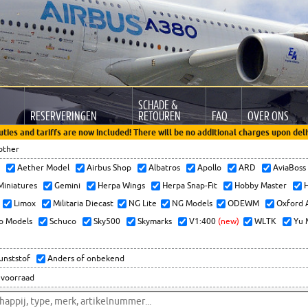
SCHADE &
RESERVERINGEN
RETOUREN
FAQ
OVER ONS
uties and tariffs are now included! There will be no additional charges upon deli
other
x
Aether Model
Airbus Shop
Albatros
Apollo
ARD
AviaBos
 Miniatures
Gemini
Herpa Wings
Herpa Snap-Fit
Hobby Master
H
Limox
Militaria Diecast
NG Lite
NG Models
ODEWM
Oxford 
o Models
Schuco
Sky500
Skymarks
V1:400
(new)
WLTK
Yu 
kunststof
Anders of onbekend
 voorraad