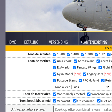
HOME
BETALING
VERZENDING
KLANTEN
KORTING
US d
Toon de schalen
1:500
1:400
1:200
1:72
Toon de merken
A4 Airport
Aero Polaris
AeroCli
El Aviador
Fantasy Wings
Flight
Kylin Model
(new)
Legacy Jets
(new)
Postage Stamp
PPC Holland
Retr
Toon alleen
Toon de materialen
Voornamelijk metaal
Voornamelijk 
Toon beschikbaarheid
Verwacht
Op voorraad
Niet op
314 verzamelaars online!