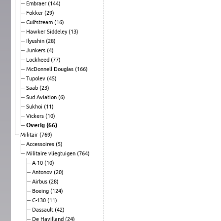
Embraer
(144)
Fokker
(29)
Gulfstream
(16)
Hawker Siddeley
(13)
Ilyushin
(28)
Junkers
(4)
Lockheed
(77)
McDonnell Douglas
(166)
Tupolev
(45)
Saab
(23)
Sud Aviation
(6)
Sukhoi
(11)
Vickers
(10)
Overig
(66)
Militair
(769)
Accessoires
(5)
Militaire vliegtuigen
(764)
A-10
(10)
Antonov
(20)
Airbus
(28)
Boeing
(124)
C-130
(11)
Dassault
(42)
De Havilland
(24)