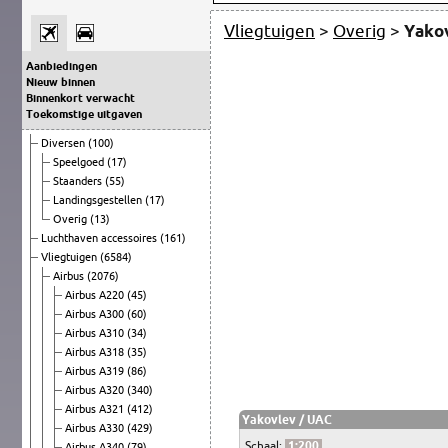
Vliegtuigen
>
Overig
>
Yako
Aanbiedingen
Nieuw binnen
Binnenkort verwacht
Toekomstige uitgaven
Diversen
(100)
Speelgoed
(17)
Staanders
(55)
Landingsgestellen
(17)
Overig
(13)
Luchthaven accessoires
(161)
Vliegtuigen
(6584)
Airbus
(2076)
Airbus A220
(45)
Airbus A300
(60)
Airbus A310
(34)
Airbus A318
(35)
Airbus A319
(86)
Airbus A320
(340)
Airbus A321
(412)
Yakovlev / UAC
Airbus A330
(429)
Schaal:
1:200
Airbus A340
(79)