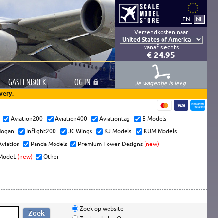
Verzendkosten naar
vanaf slechts
€ 24.95
GASTEN
BOEK
LOG
IN
Je wagentje is leeg
very.
s
Aviation200
Aviation400
Aviationtag
B Models
ogan
Inflight200
JC Wings
KJ Models
KUM Models
Aviation
Panda Models
Premium Tower Designs
(new)
ModeL
(new)
Other
Zoek op website