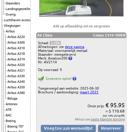
Staanders
Landingsgestellen
Overig
Luchthaven accessoires
Vliegtuigen
Klik op afbeelding om te vergroten
Airbus
Air China
Comac C919-100ER
Airbus A220
Airbus A300
Schaal:
1:200
Afmetingen: zie
deze pagina
Airbus A310
Materiaal: voornamelijk metaal
Airbus A318
Staander: meegeleverd
Merk: Aviation200
Airbus A319
Nr: AV2114
Airbus A320
Op voorraad:
1
Airbus A321
Airbus A330
Groenere optie!
Airbus A340
Airbus A350
Toegevoegd aan website: 2025-06-30
Brochure / aankondiging:
maart 2025
Airbus A380
Beluga
€ 95.95
Antonov
Onze prijs:
ATR
= $ 110.68
BAC
incl. 15% US tariffs
Minus uw
vaste klanten korting
Boeing
Boeing 707