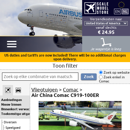
Verzendkosten naar
vanaf slechts
€ 24.95
Je wagentje is leeg
US duties and tariffs are now included! There will be no additional charges
upon delivery.
Toon filter
Zoek op website
Zoek enkel in
Comac
Vliegtuigen
>
Comac
>
Air China Comac C919-100ER
Aanbiedingen
Nieuw binnen
Binnenkort verwacht
Toekomstige uitgaven
Diversen
Speelgoed