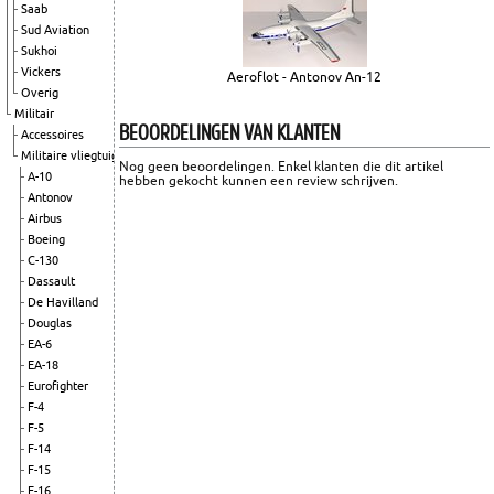
Saab
Sud Aviation
Sukhoi
Vickers
Aeroflot - Antonov An-12
Overig
Militair
BEOORDELINGEN VAN KLANTEN
Accessoires
Militaire vliegtuigen
Nog geen beoordelingen. Enkel klanten die dit artikel
A-10
hebben gekocht kunnen een review schrijven.
Antonov
Airbus
Boeing
C-130
Dassault
De Havilland
Douglas
EA-6
EA-18
Eurofighter
F-4
F-5
F-14
F-15
F-16