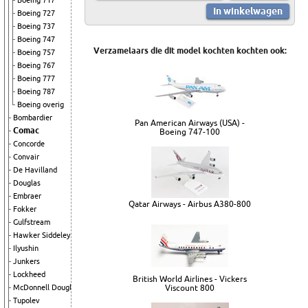
Boeing 717
Boeing 727
Boeing 737
Boeing 747
Verzamelaars die dit model kochten kochten ook:
Boeing 757
Boeing 767
Boeing 777
Boeing 787
Boeing overig
Bombardier
Pan American Airways (USA) -
Comac
Boeing 747-100
Concorde
Convair
De Havilland
Douglas
Embraer
Qatar Airways - Airbus A380-800
Fokker
Gulfstream
Hawker Siddeley
Ilyushin
Junkers
Lockheed
British World Airlines - Vickers
Viscount 800
McDonnell Douglas
Tupolev