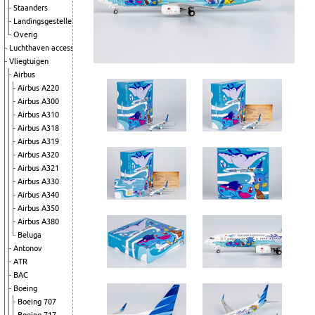
Staanders
Landingsgestellen
Overig
Luchthaven accessoires
Vliegtuigen
Airbus
Airbus A220
Airbus A300
Airbus A310
Airbus A318
Airbus A319
Airbus A320
Airbus A321
Airbus A330
Airbus A340
Airbus A350
Airbus A380
Beluga
Antonov
ATR
BAC
Boeing
Boeing 707