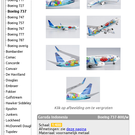
Boeing 717
Boeing 727
Boeing 737
Boeing 747
Boeing 757
Boeing 767
Boeing 777
Boeing 787
Boeing overig
Bombardier
Comac
Concorde
Convair
De Havilland
Douglas
Embraer
Fokker
Gulfstream
Hawker Siddeley
Klik op afbeelding om te vergroten
Ilyushin
Junkers
Garuda Indonesia
Boeing 737-800/w
Lockheed
Schaal:
1:400
McDonnell Douglas
Afmetingen: zie
deze pagina
Tupolev
Materiaal: voornamelijk metaal