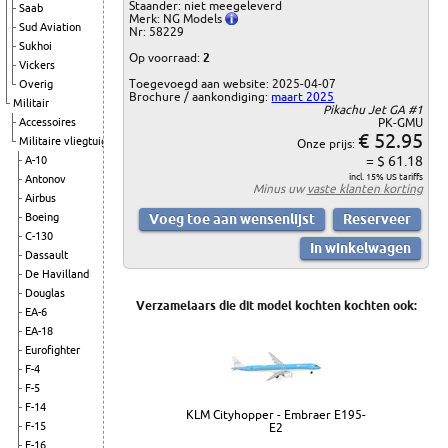
Staander: niet meegeleverd
Saab
Merk: NG Models
Sud Aviation
Nr: 58229
Sukhoi
Op voorraad:
2
Vickers
Toegevoegd aan website: 2025-04-07
Overig
Brochure / aankondiging:
maart 2025
Militair
Pikachu Jet GA #1
Accessoires
PK-GMU
€ 52.95
Militaire vliegtuigen
Onze prijs:
= $ 61.18
A-10
incl. 15% US tariffs
Antonov
Minus uw
vaste klanten korting
Airbus
Boeing
C-130
Dassault
De Havilland
Douglas
Verzamelaars die dit model kochten kochten ook:
EA-6
EA-18
Eurofighter
F-4
F-5
F-14
KLM Cityhopper - Embraer E195-
F-15
E2
F-16