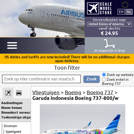
Verzendkosten naar
vanaf slechts
€ 24.95
Je wagentje is leeg
US duties and tariffs are now included! There will be no additional charges
upon delivery.
Toon filter
Zoek op website
Zoek enkel in
Boeing 737
Vliegtuigen
>
Boeing
>
Boeing 737
>
Garuda Indonesia Boeing 737-800/w
Aanbiedingen
Nieuw binnen
Binnenkort verwacht
Toekomstige uitgaven
Diversen
Speelgoed