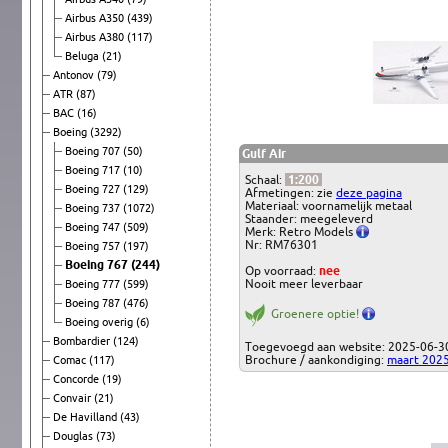
Airbus A350
(439)
Airbus A380
(117)
Beluga
(21)
Antonov
(79)
ATR
(87)
BAC
(16)
Boeing
(3292)
Boeing 707
(50)
Gulf Air
Boeing 717
(10)
Schaal:
1:200
Boeing 727
(129)
Afmetingen: zie
deze pagina
Materiaal: voornamelijk metaal
Boeing 737
(1072)
Staander: meegeleverd
Boeing 747
(509)
Merk: Retro Models
Nr: RM76301
Boeing 757
(197)
Boeing 767
(244)
Op voorraad:
nee
Nooit meer leverbaar
Boeing 777
(599)
Boeing 787
(476)
Groenere optie!
Boeing overig
(6)
Bombardier
(124)
Toegevoegd aan website: 2025-06-3
Brochure / aankondiging:
maart 202
Comac
(117)
Concorde
(19)
Convair
(21)
De Havilland
(43)
Douglas
(73)