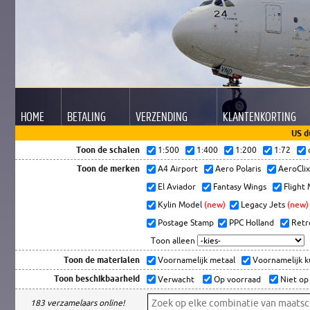
HOME
BETALING
VERZENDING
KLANTEN
KORTING
US d
Toon de schalen
1:500
1:400
1:200
1:72
Toon de merken
A4 Airport
Aero Polaris
AeroCli
El Aviador
Fantasy Wings
Flight
Kylin Model
(new)
Legacy Jets
(new)
Postage Stamp
PPC Holland
Retr
Toon alleen
Toon de materialen
Voornamelijk metaal
Voornamelijk 
Toon beschikbaarheid
Verwacht
Op voorraad
Niet op
183 verzamelaars online!