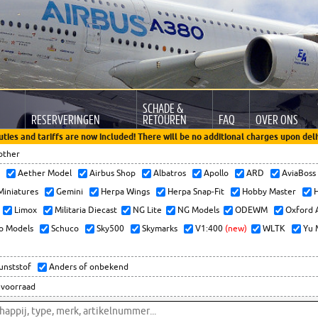
SCHADE &
RESERVERINGEN
RETOUREN
FAQ
OVER ONS
uties and tariffs are now included! There will be no additional charges upon deli
other
x
Aether Model
Airbus Shop
Albatros
Apollo
ARD
AviaBos
 Miniatures
Gemini
Herpa Wings
Herpa Snap-Fit
Hobby Master
H
Limox
Militaria Diecast
NG Lite
NG Models
ODEWM
Oxford 
o Models
Schuco
Sky500
Skymarks
V1:400
(new)
WLTK
Yu 
kunststof
Anders of onbekend
 voorraad