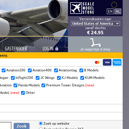
Verzendkosten naar
vanaf slechts
€ 24.95
GASTEN
BOEK
LOG
IN
Je wagentje is leeg
very.
s
Aviation200
Aviation400
Aviationtag
B Models
ogan
Inflight200
JC Wings
KJ Models
KUM Models
Aviation
Panda Models
Premium Tower Designs
(new)
ModeL
(new)
Other
Zoek op website