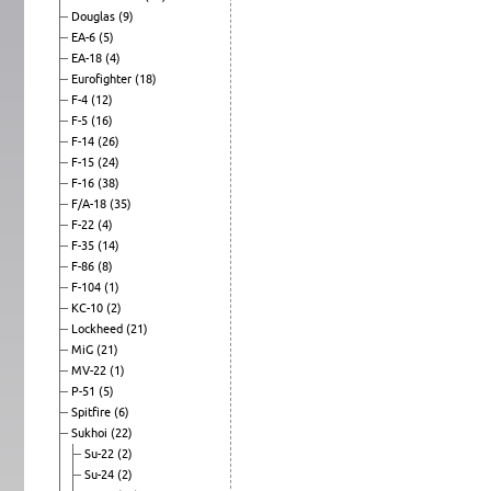
Douglas
(9)
EA-6
(5)
EA-18
(4)
Eurofighter
(18)
F-4
(12)
F-5
(16)
F-14
(26)
F-15
(24)
F-16
(38)
F/A-18
(35)
F-22
(4)
F-35
(14)
F-86
(8)
F-104
(1)
KC-10
(2)
Lockheed
(21)
MiG
(21)
MV-22
(1)
P-51
(5)
Spitfire
(6)
Sukhoi
(22)
Su-22
(2)
Su-24
(2)