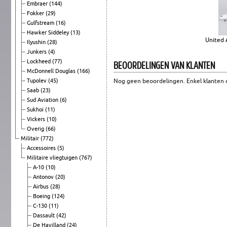
Embraer
(144)
Fokker
(29)
Gulfstream
(16)
Hawker Siddeley
(13)
United 
Ilyushin
(28)
Junkers
(4)
Lockheed
(77)
BEOORDELINGEN VAN KLANTEN
McDonnell Douglas
(166)
Tupolev
(45)
Nog geen beoordelingen. Enkel klanten d
Saab
(23)
Sud Aviation
(6)
Sukhoi
(11)
Vickers
(10)
Overig
(66)
Militair
(772)
Accessoires
(5)
Militaire vliegtuigen
(767)
A-10
(10)
Antonov
(20)
Airbus
(28)
Boeing
(124)
C-130
(11)
Dassault
(42)
De Havilland
(24)