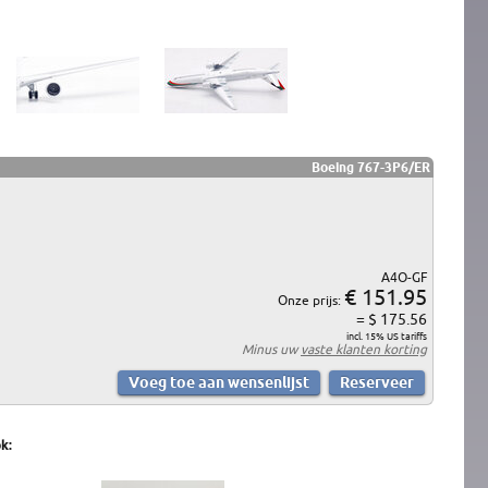
Boeing 767-3P6/ER
A4O-GF
€ 151.95
Onze prijs:
= $ 175.56
incl. 15% US tariffs
Minus uw
vaste klanten korting
k: