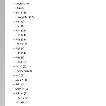
Douglas
(9)
EA-6
(5)
EA-18
(3)
Eurofighter
(17)
F-4
(12)
F-5
(16)
F-14
(26)
F-15
(23)
F-16
(38)
F/A-18
(35)
F-22
(4)
F-35
(14)
F-86
(8)
F-104
(1)
KC-10
(2)
Lockheed
(21)
MiG
(21)
MV-22
(1)
P-51
(5)
Spitfire
(6)
Sukhoi
(22)
Su-22
(2)
Su-24
(2)