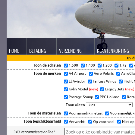
HOME
BETALING
VERZENDING
KLANTEN
KORTING
US d
Toon de schalen
1:500
1:400
1:200
1:72
Toon de merken
A4 Airport
Aero Polaris
AeroCli
El Aviador
Fantasy Wings
Flight
Kylin Model
(new)
Legacy Jets
(new)
Postage Stamp
PPC Holland
Retr
Toon alleen
Toon de materialen
Voornamelijk metaal
Voornamelijk 
Toon beschikbaarheid
Verwacht
Op voorraad
Niet op
343 verzamelaars online!