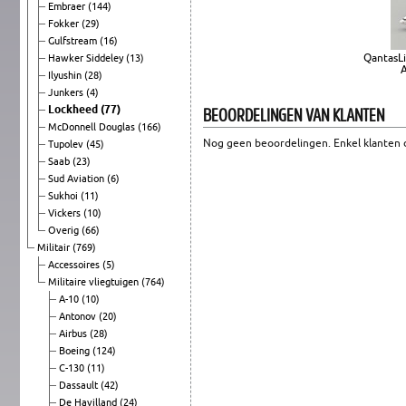
Embraer
(144)
Fokker
(29)
Gulfstream
(16)
QantasLi
Hawker Siddeley
(13)
A
Ilyushin
(28)
Junkers
(4)
BEOORDELINGEN VAN KLANTEN
Lockheed
(77)
McDonnell Douglas
(166)
Nog geen beoordelingen. Enkel klanten d
Tupolev
(45)
Saab
(23)
Sud Aviation
(6)
Sukhoi
(11)
Vickers
(10)
Overig
(66)
Militair
(769)
Accessoires
(5)
Militaire vliegtuigen
(764)
A-10
(10)
Antonov
(20)
Airbus
(28)
Boeing
(124)
C-130
(11)
Dassault
(42)
De Havilland
(24)