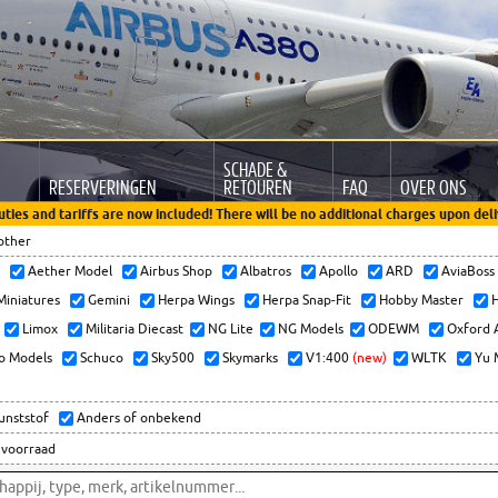
SCHADE &
RESERVERINGEN
RETOUREN
FAQ
OVER ONS
uties and tariffs are now included! There will be no additional charges upon deli
other
x
Aether Model
Airbus Shop
Albatros
Apollo
ARD
AviaBos
 Miniatures
Gemini
Herpa Wings
Herpa Snap-Fit
Hobby Master
H
Limox
Militaria Diecast
NG Lite
NG Models
ODEWM
Oxford 
o Models
Schuco
Sky500
Skymarks
V1:400
(new)
WLTK
Yu 
kunststof
Anders of onbekend
 voorraad