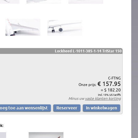
Lockheed L-1011-385-1-14 TriStar 150
C-FTNG
€ 157.95
Onze prijs:
= $ 182.20
incl. 15% US tariffs
Minus uw
vaste klanten korting
k: