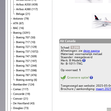
Airbus A350
(439)
Airbus A380
(117)
Beluga
(21)
Antonov
(79)
ATR
(87)
BAC
(16)
Boeing
(3291)
Boeing 707
(50)
Air Canada
Boeing 717
(10)
Boeing 727
(129)
Schaal:
1:200
Afmetingen: zie
deze pagina
Boeing 737
(1072)
Materiaal: voornamelijk metaal
Boeing 747
(509)
Staander: meegeleverd
Merk: B Models
Boeing 757
(197)
Nr: B-1011-TNG
Boeing 767
(244)
Op voorraad:
1
Boeing 777
(598)
Boeing 787
(476)
Groenere optie!
Boeing overig
(6)
Bombardier
(124)
Toegevoegd aan website: 2025-05-0
Brochure / aankondiging:
maart 202
Comac
(117)
Concorde
(19)
Convair
(21)
De Havilland
(43)
Douglas
(73)