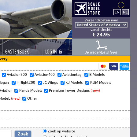
Verzendkosten naar
vanaf slechts
€ 24.95
GASTEN
BOEK
LOG
IN
Je wagentje is leeg
very.
s
Aviation200
Aviation400
Aviationtag
B Models
ogan
Inflight200
JC Wings
KJ Models
KUM Models
Aviation
Panda Models
Premium Tower Designs
(new)
ModeL
(new)
Other
Zoek op website