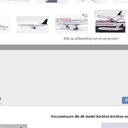
Klik op afbeelding om te vergroten
4
5
Verzamelaars die dit model kochten kochten oo