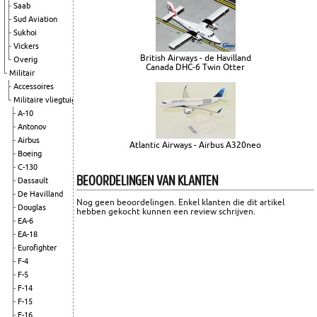
Saab
Sud Aviation
Sukhoi
Vickers
British Airways - de Havilland
Overig
Canada DHC-6 Twin Otter
Militair
Accessoires
Militaire vliegtuigen
A-10
Antonov
Airbus
Atlantic Airways - Airbus A320neo
Boeing
C-130
BEOORDELINGEN VAN KLANTEN
Dassault
De Havilland
Nog geen beoordelingen. Enkel klanten die dit artikel
Douglas
hebben gekocht kunnen een review schrijven.
EA-6
EA-18
Eurofighter
F-4
F-5
F-14
F-15
F-16