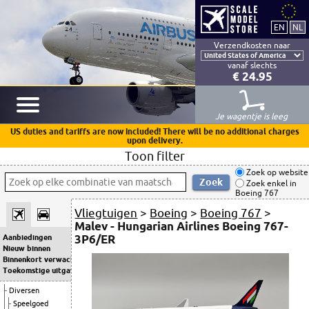
Verzendkosten naar
vanaf slechts
€ 24.95
Je wagentje is leeg
US duties and tariffs are now included! There will be no additional charges
upon delivery.
Toon filter
Zoek op website
Zoek enkel in
Boeing 767
Vliegtuigen
>
Boeing
>
Boeing 767
>
Malev - Hungarian Airlines Boeing 767-
3P6/ER
Aanbiedingen
Nieuw binnen
Binnenkort verwacht
Toekomstige uitgaven
Diversen
Speelgoed