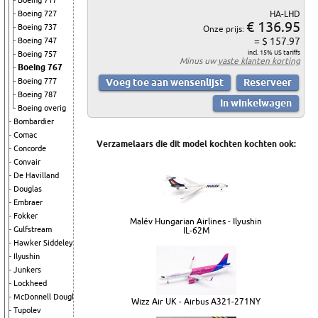
Boeing 717
Boeing 727
HA-LHD
€ 136.95
Boeing 737
Onze prijs:
= $ 157.97
Boeing 747
incl. 15% US tariffs
Boeing 757
Minus uw
vaste klanten korting
Boeing 767
Boeing 777
Boeing 787
Boeing overig
Bombardier
Comac
Verzamelaars die dit model kochten kochten ook:
Concorde
Convair
De Havilland
Douglas
Embraer
Fokker
Malév Hungarian Airlines - Ilyushin
Gulfstream
IL-62M
Hawker Siddeley
Ilyushin
Junkers
Lockheed
McDonnell Douglas
Wizz Air UK - Airbus A321-271NY
Tupolev