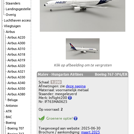
Staanders
Landingsgestellen
Overig
Luchthaven accessoires
Vliegtuigen
Airbus
Airbus A220
Airbus A300
Airbus A310
Airbus A318
Airbus A319
Klik op afbeelding om te vergroten
Airbus A320
Airbus A321
Malev - Hungarian Airlines
Boeing 767-3P6/ER
Airbus A330
Schaal:
1:200
Airbus A340
Afmetingen: zie
deze pagina
Airbus A350
Materiaal: voornamelijk metaal
Staander: meegeleverd
Airbus A380
Merk: Inflight200
Beluga
Nr: IF763MA0625
Antonov
Op voorraad:
2
ATR
BAC
Groenere optie!
Boeing
Toegevoegd aan website: 2025-06-30
Boeing 707
Brochure / aankondiging:
maart 2025