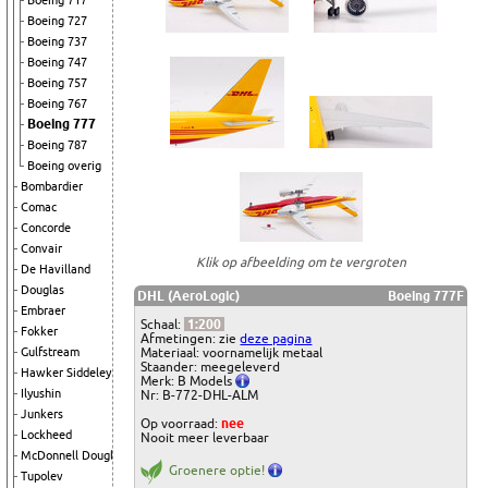
Boeing 717
Boeing 727
Boeing 737
Boeing 747
Boeing 757
Boeing 767
Boeing 777
Boeing 787
Boeing overig
Bombardier
Comac
Concorde
Convair
Klik op afbeelding om te vergroten
De Havilland
Douglas
DHL (AeroLogic)
Boeing 777F
Embraer
Schaal:
1:200
Fokker
Afmetingen: zie
deze pagina
Gulfstream
Materiaal: voornamelijk metaal
Staander: meegeleverd
Hawker Siddeley
Merk: B Models
Ilyushin
Nr: B-772-DHL-ALM
Junkers
Op voorraad:
nee
Lockheed
Nooit meer leverbaar
McDonnell Douglas
Groenere optie!
Tupolev