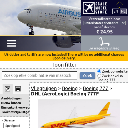
Verzendkosten naar
vanaf slechts
€ 24.95
Je wagentje is leeg
US duties and tariffs are now included! There will be no additional charges
upon delivery.
Toon filter
Zoek op website
Zoek enkel in
Boeing 777
Vliegtuigen
>
Boeing
>
Boeing 777
>
DHL (AeroLogic) Boeing 777F
Aanbiedingen
Nieuw binnen
Binnenkort verwacht
Toekomstige uitgaven
Diversen
Speelgoed