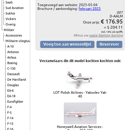
Saab
Toegevoegd aan website: 2025-05-04
Sud Aviation
Brochure / aankondiging:
februari 2025
007
Sukhoi
D-AALM
Vickers
€ 176.95
Onze prijs:
Overig
= $ 204.11
Militair
incl. 15% US tariffs
Minus uw
vaste klanten korting
Accessoires
Militaire vliegtuigen
A-10
Antonov
Airbus
Verzamelaars die dit model kochten kochten ook:
Boeing
C-130
Dassault
De Havilland
Douglas
EA-6
LOT Polish Airlines - Yakovlev Yak-
EA-18
40
Eurofighter
F-4
F-5
F-14
F-15
Honeywell Aviation Services -
F-16