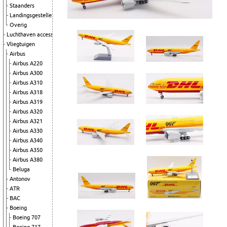
Staanders
Landingsgestellen
Overig
Luchthaven accessoires
Vliegtuigen
Airbus
Airbus A220
Airbus A300
Airbus A310
Airbus A318
Airbus A319
Airbus A320
Airbus A321
Airbus A330
Airbus A340
Airbus A350
Airbus A380
Beluga
Antonov
ATR
BAC
Boeing
Boeing 707