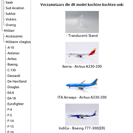
Saab
Verzamelaars die dit model kochten kochten ook:
Sud Aviation
Sukhoi
Vickers
Overig
Militair
- Translucent Stand
Accessoires
Militaire vliegtuigen
A-10
Antonov
Airbus
Boeing
Iberia - Airbus A330-200
C-130
Dassault
De Havilland
Douglas
EA-6
ITA Airways - Airbus A330-200
EA-18
Eurofighter
F-4
F-5
F-14
F-15
IndiGo - Boeing 777-300(ER)
F-16