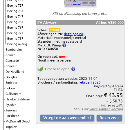
Boeing 717
Boeing 727
Boeing 737
Klik op afbeelding om te vergroten
Boeing 747
Boeing 757
ITA Airways
Airbus A350-900
Boeing 767
Schaal:
1:400
Boeing 777
Afmetingen: zie
deze pagina
Materiaal: voornamelijk metaal
Boeing 787
Staander: niet meegeleverd
Boeing overig
Merk: JC Wings
Nr: XX40650
Bombardier
Comac
Op voorraad:
nee
Nooit meer leverbaar
Concorde
Convair
Groenere optie!
De Havilland
Douglas
Toegevoegd aan website: 2025-11-04
Brochure / aankondiging:
februari 2025
Embraer
Inspired by Alitalia
Fokker
EI-IFA
€ 43.95
Gulfstream
Onze prijs:
Hawker Siddeley
= $ 50.73
Ilyushin
incl. 15% US tariffs
Minus uw
vaste klanten korting
Junkers
Lockheed
McDonnell Douglas
Tupolev