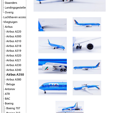
Staanders
Landingsgestellen
Overig
Luchthaven accessoires
Vliegtuigen
Airbus
Airbus A220
Airbus A300
Airbus A310
Airbus A318
Airbus A319
Airbus A320
Airbus A321
Airbus A330
Airbus A340
Airbus A350
Airbus A380
Beluga
Antonov
ATR
BAC
Boeing
Boeing 707