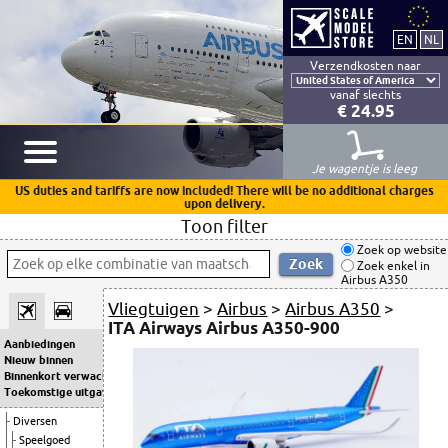
Verzendkosten naar
vanaf slechts
€ 24.95
Je wagentje is leeg
US duties and tariffs are now included! There will be no additional charges
upon delivery.
Toon filter
Zoek op website
Zoek enkel in
Airbus A350
Vliegtuigen
>
Airbus
>
Airbus A350
>
ITA Airways Airbus A350-900
Aanbiedingen
Nieuw binnen
Binnenkort verwacht
Toekomstige uitgaven
Diversen
Speelgoed