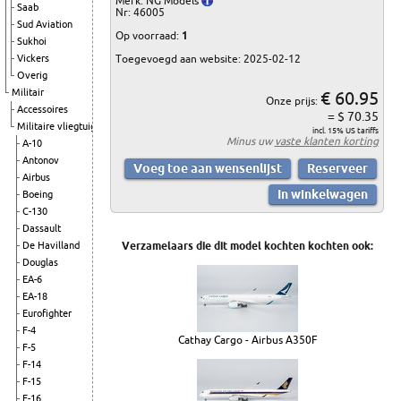
Merk: NG Models
Saab
Nr: 46005
Sud Aviation
Op voorraad:
1
Sukhoi
Vickers
Toegevoegd aan website: 2025-02-12
Overig
Militair
€ 60.95
Onze prijs:
Accessoires
= $ 70.35
Militaire vliegtuigen
incl. 15% US tariffs
Minus uw
vaste klanten korting
A-10
Antonov
Airbus
Boeing
C-130
Dassault
De Havilland
Verzamelaars die dit model kochten kochten ook:
Douglas
EA-6
EA-18
Eurofighter
F-4
Cathay Cargo - Airbus A350F
F-5
F-14
F-15
F-16