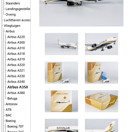
Staanders
Landingsgestellen
Overig
Luchthaven accessoires
Vliegtuigen
Airbus
Airbus A220
Airbus A300
Airbus A310
Airbus A318
Airbus A319
Airbus A320
Airbus A321
Airbus A330
Airbus A340
Airbus A350
Airbus A380
Beluga
Antonov
ATR
BAC
Boeing
Boeing 707