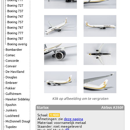
Boeing 717
Boeing 727
Boeing 737
Boeing 747
Boeing 757
Boeing 767
Boeing 777
Boeing 787
Boeing overig
Bombardier
Comac
Concorde
Convair
De Havilland
Douglas
Embraer
Fokker
Gulfstream
Klik op afbeelding om te vergroten
Hawker Siddeley
Ilyushin
Starlux
Airbus A350F
Junkers
Schaal:
1:400
Lockheed
Afmetingen: zie
deze pagina
McDonnell Douglas
Materiaal: voornamelijk metaal
Staander: niet meegeleverd
Tupolev