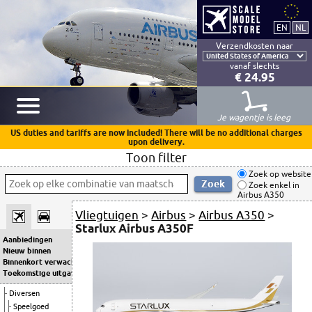
Verzendkosten naar
vanaf slechts
€ 24.95
Je wagentje is leeg
US duties and tariffs are now included! There will be no additional charges
upon delivery.
Toon filter
Zoek op website
Zoek enkel in
Airbus A350
Vliegtuigen
>
Airbus
>
Airbus A350
>
Starlux Airbus A350F
Aanbiedingen
Nieuw binnen
Binnenkort verwacht
Toekomstige uitgaven
Diversen
Speelgoed