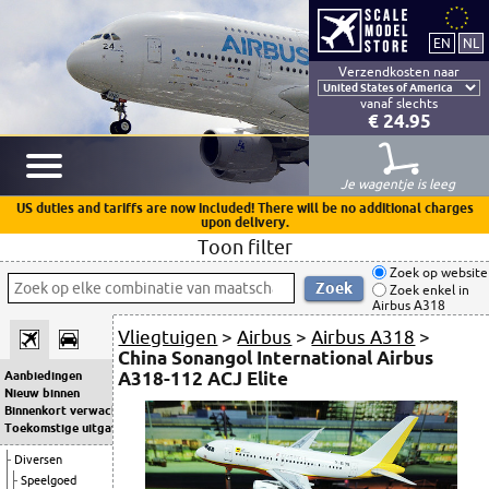
Verzendkosten naar
vanaf slechts
€ 24.95
Je wagentje is leeg
US duties and tariffs are now included! There will be no additional charges
upon delivery.
Toon filter
Zoek op website
Zoek enkel in
Airbus A318
Vliegtuigen
>
Airbus
>
Airbus A318
>
China Sonangol International Airbus
A318-112 ACJ Elite
Aanbiedingen
Nieuw binnen
Binnenkort verwacht
Toekomstige uitgaven
Diversen
Speelgoed