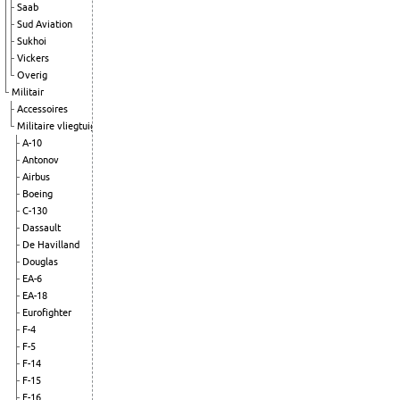
Saab
Sud Aviation
Sukhoi
Vickers
Overig
Militair
Accessoires
Militaire vliegtuigen
A-10
Antonov
Airbus
Boeing
C-130
Dassault
De Havilland
Douglas
EA-6
EA-18
Eurofighter
F-4
F-5
F-14
F-15
F-16