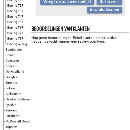
Boeing 717
Boeing 727
Boeing 737
Boeing 747
Boeing 757
BEOORDELINGEN VAN KLANTEN
Boeing 767
Boeing 777
Nog geen beoordelingen. Enkel klanten die dit artikel
Boeing 787
hebben gekocht kunnen een review schrijven.
Boeing overig
Bombardier
Comac
Concorde
Convair
De Havilland
Douglas
Embraer
Fokker
Gulfstream
Hawker Siddeley
Ilyushin
Junkers
Lockheed
McDonnell Douglas
Tupolev