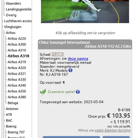
Staanders
Landingsgestellen
Overig
Luchthaven accessoires
Vliegtuigen
Klik op afbeelding om te vergroten
Airbus
Airbus A220
China Sonangol International
Airbus A300
Airbus A318-112 ACJ Elite
Airbus A310
Schaal:
1:200
Airbus A318
Afmetingen: zie
deze pagina
Airbus A319
Materiaal: voornamelijk metaal
Staander: meegeleverd
Airbus A320
Merk: KJ Models
Airbus A321
Nr: KJ-A318-167
Airbus A330
Op voorraad:
4
Airbus A340
Airbus A350
Groenere optie!
Airbus A380
Toegevoegd aan website: 2025-05-04
Beluga
Antonov
B-6188
€ 103.95
ATR
Onze prijs:
BAC
= $ 119.91
Boeing
incl. 15% US tariffs
Minus uw
vaste klanten korting
Boeing 707