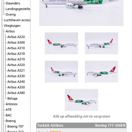
Staanders
Landingsgestellen
Overig
Luchthaven accessoires
Vliegtuigen
Airbus
Airbus A220
Airbus A300
Airbus A310
Airbus A318
Airbus A319
Airbus A320
Airbus A321
Airbus A330
Airbus A340
Airbus A350
Airbus A380
Beluga
Antonov
ATR
BAC
Klik op afbeelding om te vergroten
Boeing
Turkish Airlines
Boeing 777-300ER
Boeing 707