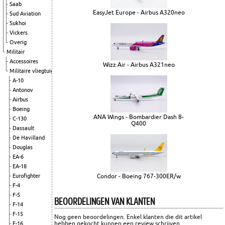
Saab
EasyJet Europe - Airbus A320neo
Sud Aviation
Sukhoi
Vickers
Overig
Militair
Accessoires
Wizz Air - Airbus A321neo
Militaire vliegtuigen
A-10
Antonov
Airbus
Boeing
ANA Wings - Bombardier Dash 8-
C-130
Q400
Dassault
De Havilland
Douglas
EA-6
EA-18
Condor - Boeing 767-300ER/w
Eurofighter
F-4
F-5
BEOORDELINGEN VAN KLANTEN
F-14
F-15
Nog geen beoordelingen. Enkel klanten die dit artikel
hebben gekocht kunnen een review schrijven.
F-16