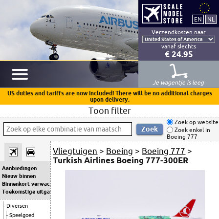
Verzendkosten naar
vanaf slechts
€ 24.95
Je wagentje is leeg
US duties and tariffs are now included! There will be no additional charges
upon delivery.
Toon filter
Zoek op website
Zoek enkel in
Boeing 777
Vliegtuigen
>
Boeing
>
Boeing 777
>
Turkish Airlines Boeing 777-300ER
Aanbiedingen
Nieuw binnen
Binnenkort verwacht
Toekomstige uitgaven
Diversen
Speelgoed