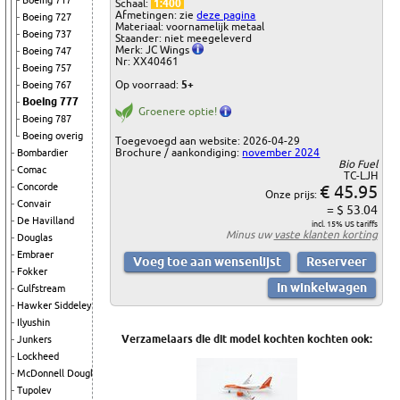
Boeing 717
Schaal:
1:400
Afmetingen: zie
deze pagina
Boeing 727
Materiaal: voornamelijk metaal
Boeing 737
Staander: niet meegeleverd
Merk: JC Wings
Boeing 747
Nr: XX40461
Boeing 757
Op voorraad:
5+
Boeing 767
Boeing 777
Groenere optie!
Boeing 787
Boeing overig
Toegevoegd aan website: 2026-04-29
Brochure / aankondiging:
november 2024
Bombardier
Bio Fuel
Comac
TC-LJH
€ 45.95
Concorde
Onze prijs:
Convair
= $ 53.04
De Havilland
incl. 15% US tariffs
Minus uw
vaste klanten korting
Douglas
Embraer
Fokker
Gulfstream
Hawker Siddeley
Ilyushin
Verzamelaars die dit model kochten kochten ook:
Junkers
Lockheed
McDonnell Douglas
Tupolev