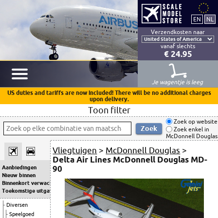
Verzendkosten naar
vanaf slechts
€ 24.95
Je wagentje is leeg
US duties and tariffs are now included! There will be no additional charges
upon delivery.
Toon filter
Zoek op website
Zoek enkel in
McDonnell Douglas
Vliegtuigen
>
McDonnell Douglas
>
Delta Air Lines McDonnell Douglas MD-
90
Aanbiedingen
Nieuw binnen
Binnenkort verwacht
Toekomstige uitgaven
Diversen
Speelgoed