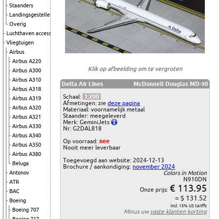
Staanders
Landingsgestellen
Overig
Luchthaven accessoires
Vliegtuigen
Airbus
Airbus A220
Klik op afbeelding om te vergroten
Airbus A300
Airbus A310
Delta Air Lines
McDonnell Douglas MD-90
Airbus A318
Schaal:
1:200
Airbus A319
Afmetingen: zie
deze pagina
Airbus A320
Materiaal: voornamelijk metaal
Staander: meegeleverd
Airbus A321
Merk: GeminiJets
Airbus A330
Nr: G2DAL818
Airbus A340
Op voorraad:
nee
Airbus A350
Nooit meer leverbaar
Airbus A380
Toegevoegd aan website: 2024-12-13
Beluga
Brochure / aankondiging:
november 2024
Antonov
Colors in Motion
N910DN
ATR
€ 113.95
Onze prijs:
BAC
= $ 131.52
Boeing
incl. 15% US tariffs
Boeing 707
Minus uw
vaste klanten korting