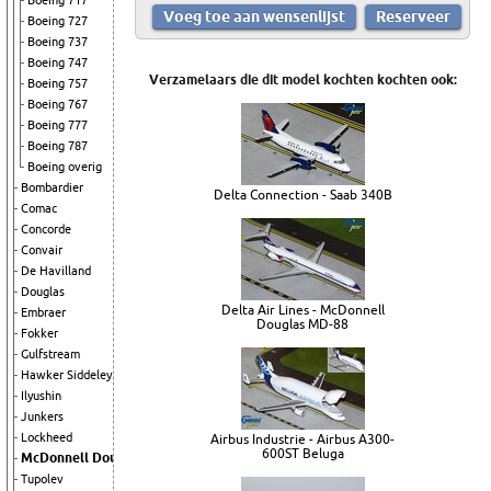
Boeing 717
Boeing 727
Boeing 737
Boeing 747
Verzamelaars die dit model kochten kochten ook:
Boeing 757
Boeing 767
Boeing 777
Boeing 787
Boeing overig
Bombardier
Delta Connection - Saab 340B
Comac
Concorde
Convair
De Havilland
Douglas
Delta Air Lines - McDonnell
Embraer
Douglas MD-88
Fokker
Gulfstream
Hawker Siddeley
Ilyushin
Junkers
Lockheed
Airbus Industrie - Airbus A300-
600ST Beluga
McDonnell Douglas
Tupolev