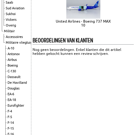
Saab
Sud Aviation
Sukhoi
Vickers
United Airlines - Boeing 737 MAX
10
Overig
Militair
Accessoires
BEOORDELINGEN VAN KLANTEN
Militaire vliegtuigen
A-10
Nog geen beoordelingen. Enkel klanten die dit artikel
hebben gekocht kunnen een review schrijven.
Antonov
Airbus
Boeing
C-130
Dassault
De Havilland
Douglas
EA-6
EA-18
Eurofighter
F-4
F-5
F-14
F-15
F-16