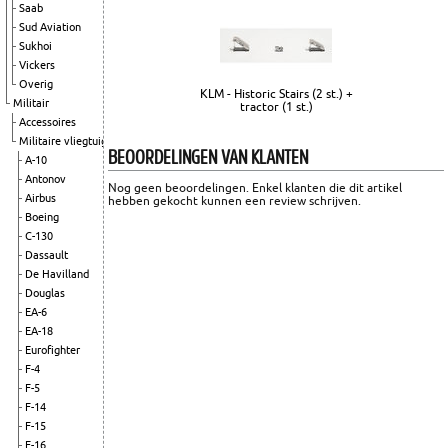
Saab
Sud Aviation
Sukhoi
Vickers
Overig
KLM - Historic Stairs (2 st.) +
Militair
tractor (1 st.)
Accessoires
Militaire vliegtuigen
BEOORDELINGEN VAN KLANTEN
A-10
Antonov
Nog geen beoordelingen. Enkel klanten die dit artikel
Airbus
hebben gekocht kunnen een review schrijven.
Boeing
C-130
Dassault
De Havilland
Douglas
EA-6
EA-18
Eurofighter
F-4
F-5
F-14
F-15
F-16