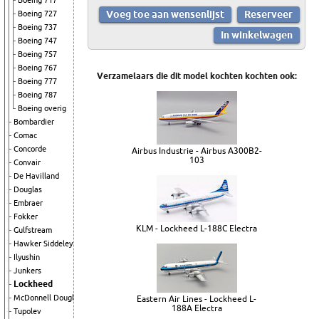
Boeing 717
Boeing 727
Boeing 737
Boeing 747
Boeing 757
Boeing 767
Verzamelaars die dit model kochten kochten ook:
Boeing 777
Boeing 787
Boeing overig
Bombardier
Comac
Concorde
Airbus Industrie - Airbus A300B2-
103
Convair
De Havilland
Douglas
Embraer
Fokker
KLM - Lockheed L-188C Electra
Gulfstream
Hawker Siddeley
Ilyushin
Junkers
Lockheed
McDonnell Douglas
Eastern Air Lines - Lockheed L-
188A Electra
Tupolev