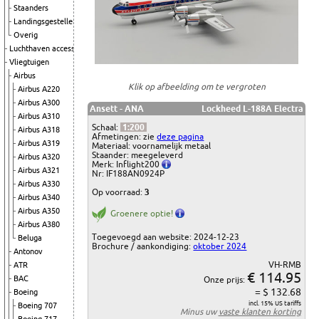
Staanders
Landingsgestellen
Overig
Luchthaven accessoires
Vliegtuigen
Airbus
Klik op afbeelding om te vergroten
Airbus A220
Airbus A300
Ansett - ANA
Lockheed L-188A Electra
Airbus A310
Schaal:
1:200
Airbus A318
Afmetingen: zie
deze pagina
Airbus A319
Materiaal: voornamelijk metaal
Staander: meegeleverd
Airbus A320
Merk: Inflight200
Airbus A321
Nr: IF188AN0924P
Airbus A330
Op voorraad:
3
Airbus A340
Airbus A350
Groenere optie!
Airbus A380
Toegevoegd aan website: 2024-12-23
Beluga
Brochure / aankondiging:
oktober 2024
Antonov
VH-RMB
ATR
€ 114.95
BAC
Onze prijs:
= $ 132.68
Boeing
incl. 15% US tariffs
Boeing 707
Minus uw
vaste klanten korting