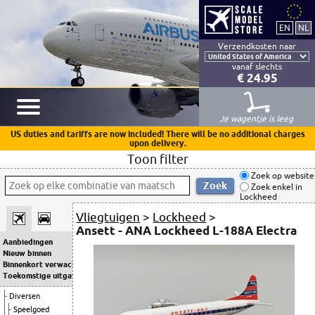
Verzendkosten naar
vanaf slechts
€ 24.95
Je wagentje is leeg
US duties and tariffs are now included! There will be no additional charges
upon delivery.
Toon filter
Zoek op website
Zoek enkel in
Lockheed
Vliegtuigen
>
Lockheed
>
Ansett - ANA Lockheed L-188A Electra
Aanbiedingen
Nieuw binnen
Binnenkort verwacht
Toekomstige uitgaven
Diversen
Speelgoed