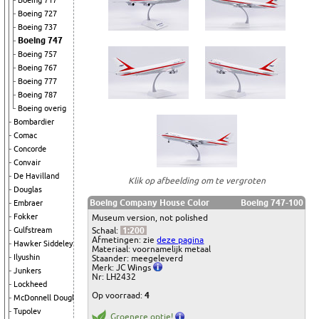
Boeing 717
Boeing 727
Boeing 737
Boeing 747
Boeing 757
Boeing 767
Boeing 777
Boeing 787
Boeing overig
Bombardier
Comac
Concorde
Convair
De Havilland
Klik op afbeelding om te vergroten
Douglas
Boeing Company House Color
Boeing 747-100
Embraer
Fokker
Museum version, not polished
Schaal:
1:200
Gulfstream
Afmetingen: zie
deze pagina
Hawker Siddeley
Materiaal: voornamelijk metaal
Ilyushin
Staander: meegeleverd
Merk: JC Wings
Junkers
Nr: LH2432
Lockheed
Op voorraad:
4
McDonnell Douglas
Tupolev
Groenere optie!