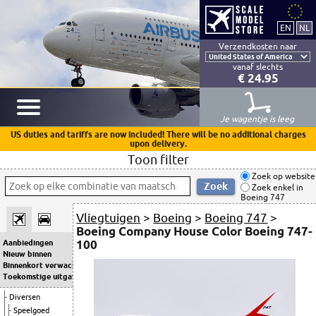
Verzendkosten naar
vanaf slechts
€ 24.95
Je wagentje is leeg
US duties and tariffs are now included! There will be no additional charges
upon delivery.
Toon filter
Zoek op website
Zoek enkel in
Boeing 747
Vliegtuigen
>
Boeing
>
Boeing 747
>
Boeing Company House Color Boeing 747-
100
Aanbiedingen
Nieuw binnen
Binnenkort verwacht
Toekomstige uitgaven
Diversen
Speelgoed