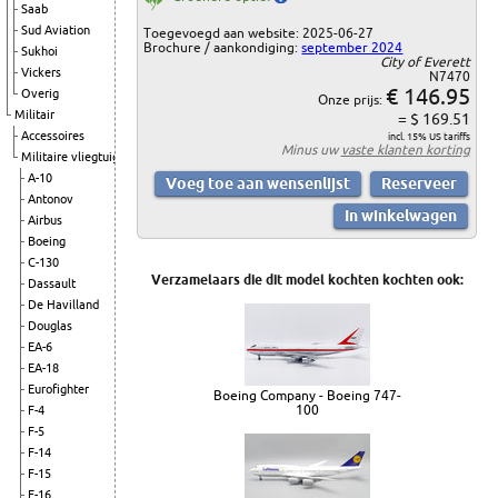
Saab
Sud Aviation
Toegevoegd aan website: 2025-06-27
Brochure / aankondiging:
september 2024
Sukhoi
City of Everett
Vickers
N7470
€ 146.95
Overig
Onze prijs:
Militair
= $ 169.51
Accessoires
incl. 15% US tariffs
Minus uw
vaste klanten korting
Militaire vliegtuigen
A-10
Antonov
Airbus
Boeing
C-130
Verzamelaars die dit model kochten kochten ook:
Dassault
De Havilland
Douglas
EA-6
EA-18
Eurofighter
Boeing Company - Boeing 747-
100
F-4
F-5
F-14
F-15
F-16