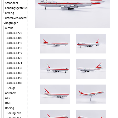
Staanders
Landingsgestellen
Overig
Luchthaven accessoires
Vliegtuigen
Airbus
Airbus A220
Airbus A300
Airbus A310
Airbus A318
Airbus A319
Airbus A320
Airbus A321
Airbus A330
Airbus A340
Airbus A350
Airbus A380
Beluga
Antonov
ATR
BAC
Boeing
Boeing 707