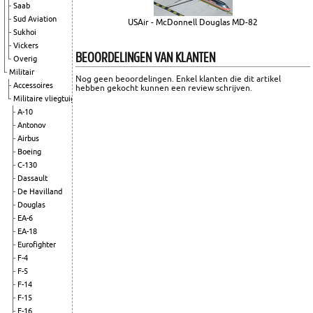
Saab
Sud Aviation
USAir - McDonnell Douglas MD-82
Sukhoi
Vickers
BEOORDELINGEN VAN KLANTEN
Overig
Militair
Nog geen beoordelingen. Enkel klanten die dit artikel
Accessoires
hebben gekocht kunnen een review schrijven.
Militaire vliegtuigen
A-10
Antonov
Airbus
Boeing
C-130
Dassault
De Havilland
Douglas
EA-6
EA-18
Eurofighter
F-4
F-5
F-14
F-15
F-16