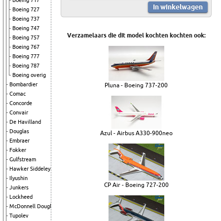
Boeing 717
Boeing 727
Boeing 737
Boeing 747
Verzamelaars die dit model kochten kochten ook:
Boeing 757
Boeing 767
Boeing 777
Boeing 787
Boeing overig
Bombardier
Pluna - Boeing 737-200
Comac
Concorde
Convair
De Havilland
Douglas
Azul - Airbus A330-900neo
Embraer
Fokker
Gulfstream
Hawker Siddeley
Ilyushin
CP Air - Boeing 727-200
Junkers
Lockheed
McDonnell Douglas
Tupolev