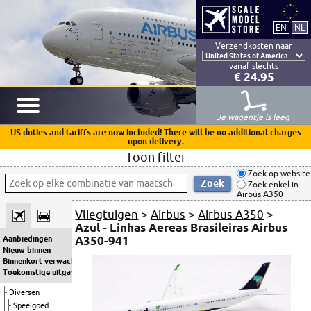
Verzendkosten naar
vanaf slechts
€ 24.95
Je wagentje is leeg
US duties and tariffs are now included! There will be no additional charges
upon delivery.
Toon filter
Zoek op website
Zoek enkel in
Airbus A350
Vliegtuigen
>
Airbus
>
Airbus A350
>
Azul - Linhas Aereas Brasileiras Airbus
A350-941
Aanbiedingen
Nieuw binnen
Binnenkort verwacht
Toekomstige uitgaven
Diversen
Speelgoed