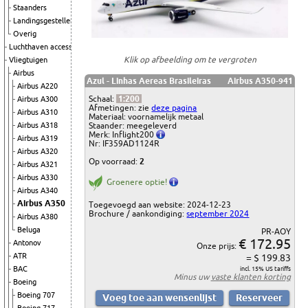
Staanders
Landingsgestellen
Overig
Luchthaven accessoires
Klik op afbeelding om te vergroten
Vliegtuigen
Airbus
Azul - Linhas Aereas Brasileiras
Airbus A350-941
Airbus A220
Schaal:
1:200
Airbus A300
Afmetingen: zie
deze pagina
Airbus A310
Materiaal: voornamelijk metaal
Staander: meegeleverd
Airbus A318
Merk: Inflight200
Airbus A319
Nr: IF359AD1124R
Airbus A320
Op voorraad:
2
Airbus A321
Airbus A330
Groenere optie!
Airbus A340
Airbus A350
Toegevoegd aan website: 2024-12-23
Brochure / aankondiging:
september 2024
Airbus A380
Beluga
PR-AOY
€ 172.95
Antonov
Onze prijs:
ATR
= $ 199.83
BAC
incl. 15% US tariffs
Minus uw
vaste klanten korting
Boeing
Boeing 707