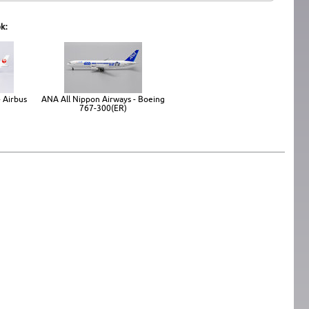
k:
- Airbus
ANA All Nippon Airways - Boeing
767-300(ER)