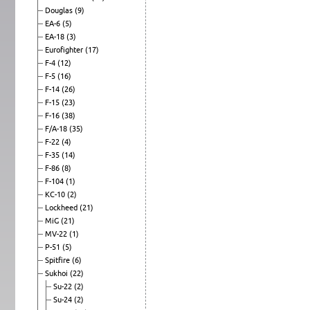
Douglas
(9)
EA-6
(5)
EA-18
(3)
Eurofighter
(17)
F-4
(12)
F-5
(16)
F-14
(26)
F-15
(23)
F-16
(38)
F/A-18
(35)
F-22
(4)
F-35
(14)
F-86
(8)
F-104
(1)
KC-10
(2)
Lockheed
(21)
MiG
(21)
MV-22
(1)
P-51
(5)
Spitfire
(6)
Sukhoi
(22)
Su-22
(2)
Su-24
(2)