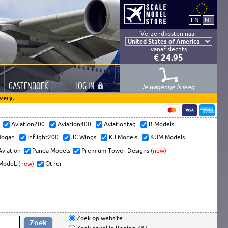
Verzendkosten naar
vanaf slechts
€ 24.95
GASTEN
BOEK
LOG
IN
Je wagentje is leeg
very.
s
Aviation200
Aviation400
Aviationtag
B Models
ogan
Inflight200
JC Wings
KJ Models
KUM Models
Aviation
Panda Models
Premium Tower Designs
(new)
ModeL
(new)
Other
Zoek op website