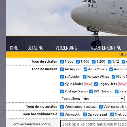
HOME
BETALING
VERZENDING
KLANTEN
KORTING
US d
Toon de schalen
1:500
1:400
1:200
1:72
Toon de merken
A4 Airport
Aero Polaris
AeroCli
El Aviador
Fantasy Wings
Flight
Kylin Model
(new)
Legacy Jets
(new)
Postage Stamp
PPC Holland
Retr
Toon alleen
Toon de materialen
Voornamelijk metaal
Voornamelijk 
Toon beschikbaarheid
Verwacht
Op voorraad
Niet op
270 verzamelaars online!