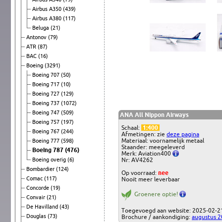
Airbus A350
(439)
Airbus A380
(117)
Beluga
(21)
Antonov
(79)
ATR
(87)
BAC
(16)
Boeing
(3291)
Boeing 707
(50)
Boeing 717
(10)
Boeing 727
(129)
Boeing 737
(1072)
Boeing 747
(509)
ANA All Nippon Airways
Boeing 757
(197)
Schaal:
1:400
Boeing 767
(244)
Afmetingen: zie
deze pagina
Materiaal: voornamelijk metaal
Boeing 777
(598)
Staander: meegeleverd
Boeing 787
(476)
Merk: Aviation400
Boeing overig
(6)
Nr: AV4262
Bombardier
(124)
Op voorraad:
nee
Comac
(117)
Nooit meer leverbaar
Concorde
(19)
Groenere optie!
Convair
(21)
De Havilland
(43)
Toegevoegd aan website: 2025-02-2
Douglas
(73)
Brochure / aankondiging:
augustus 