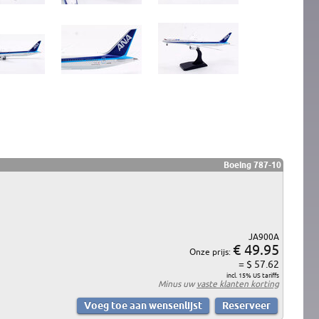
Boeing 787-10
JA900A
€ 49.95
Onze prijs:
= $ 57.62
incl. 15% US tariffs
Minus uw
vaste klanten korting