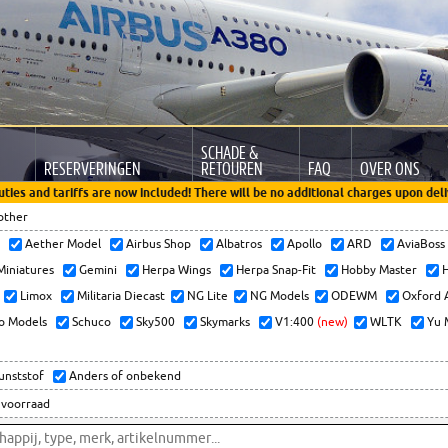
SCHADE &
RESERVERINGEN
RETOUREN
FAQ
OVER ONS
uties and tariffs are now included! There will be no additional charges upon deli
other
x
Aether Model
Airbus Shop
Albatros
Apollo
ARD
AviaBos
 Miniatures
Gemini
Herpa Wings
Herpa Snap-Fit
Hobby Master
H
Limox
Militaria Diecast
NG Lite
NG Models
ODEWM
Oxford 
o Models
Schuco
Sky500
Skymarks
V1:400
(new)
WLTK
Yu 
kunststof
Anders of onbekend
 voorraad