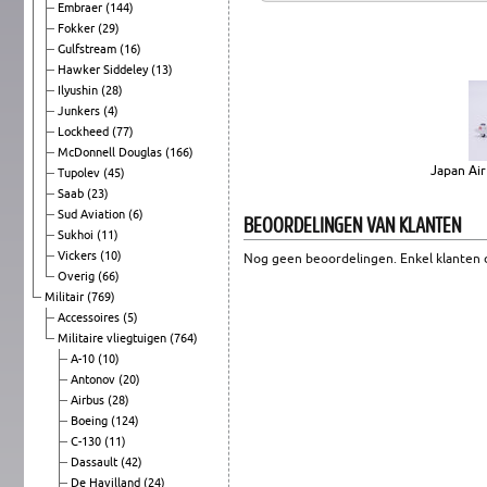
Embraer
(144)
Fokker
(29)
Gulfstream
(16)
Hawker Siddeley
(13)
Ilyushin
(28)
Junkers
(4)
Lockheed
(77)
McDonnell Douglas
(166)
Japan Ai
Tupolev
(45)
Saab
(23)
Sud Aviation
(6)
BEOORDELINGEN VAN KLANTEN
Sukhoi
(11)
Vickers
(10)
Nog geen beoordelingen. Enkel klanten d
Overig
(66)
Militair
(769)
Accessoires
(5)
Militaire vliegtuigen
(764)
A-10
(10)
Antonov
(20)
Airbus
(28)
Boeing
(124)
C-130
(11)
Dassault
(42)
De Havilland
(24)