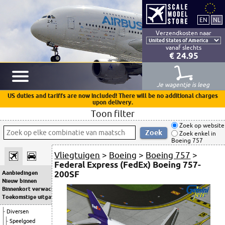
Verzendkosten naar
vanaf slechts
€ 24.95
Je wagentje is leeg
US duties and tariffs are now included! There will be no additional charges
upon delivery.
Toon filter
Zoek op website
Zoek enkel in
Boeing 757
Vliegtuigen
>
Boeing
>
Boeing 757
>
Federal Express (FedEx) Boeing 757-
200SF
Aanbiedingen
Nieuw binnen
Binnenkort verwacht
Toekomstige uitgaven
Diversen
Speelgoed