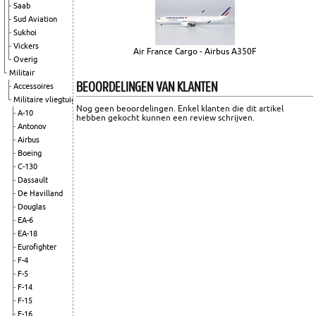
Saab
Sud Aviation
Sukhoi
Vickers
Air France Cargo - Airbus A350F
Overig
Militair
BEOORDELINGEN VAN KLANTEN
Accessoires
Militaire vliegtuigen
Nog geen beoordelingen. Enkel klanten die dit artikel
A-10
hebben gekocht kunnen een review schrijven.
Antonov
Airbus
Boeing
C-130
Dassault
De Havilland
Douglas
EA-6
EA-18
Eurofighter
F-4
F-5
F-14
F-15
F-16