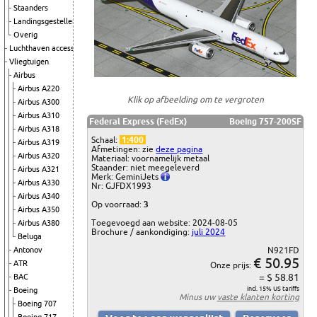
Staanders
Landingsgestellen
Overig
Luchthaven accessoires
Vliegtuigen
Airbus
Airbus A220
Klik op afbeelding om te vergroten
Airbus A300
Airbus A310
Federal Express (FedEx)
Boeing 757-200SF
Airbus A318
Schaal:
1:400
Airbus A319
Afmetingen: zie
deze pagina
Airbus A320
Materiaal: voornamelijk metaal
Staander: niet meegeleverd
Airbus A321
Merk: GeminiJets
Airbus A330
Nr: GJFDX1993
Airbus A340
Op voorraad:
3
Airbus A350
Toegevoegd aan website: 2024-08-05
Airbus A380
Brochure / aankondiging:
juli 2024
Beluga
Antonov
N921FD
€ 50.95
ATR
Onze prijs:
= $ 58.81
BAC
incl. 15% US tariffs
Boeing
Minus uw
vaste klanten korting
Boeing 707