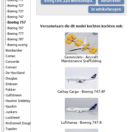
Boeing 717
Boeing 727
Boeing 737
Boeing 747
Boeing 757
Verzamelaars die dit model kochten kochten ook:
Boeing 767
Boeing 777
Boeing 787
Boeing overig
Bombardier
Comac
GeminiJets - Aircraft
Maintenance Scaffolding
Concorde
Convair
De Havilland
Douglas
Embraer
Fokker
Cathay Cargo - Boeing 747-8F
Gulfstream
Hawker Siddeley
Ilyushin
Junkers
Lockheed
Lufthansa - Boeing 747-8
McDonnell Douglas
Tupolev