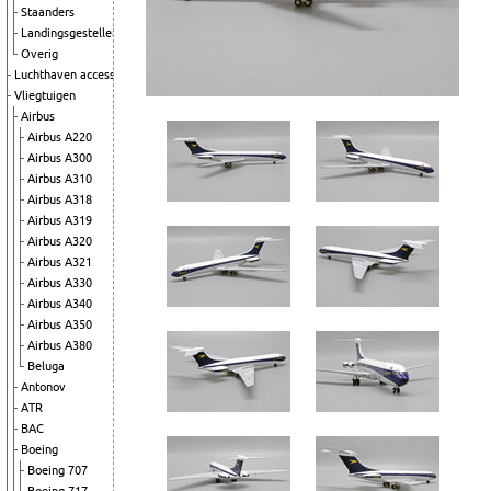
Staanders
Landingsgestellen
Overig
Luchthaven accessoires
Vliegtuigen
Airbus
Airbus A220
Airbus A300
Airbus A310
Airbus A318
Airbus A319
Airbus A320
Airbus A321
Airbus A330
Airbus A340
Airbus A350
Airbus A380
Beluga
Antonov
ATR
BAC
Boeing
Boeing 707