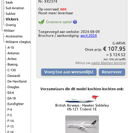
Nr: XX2374
Saab
Sud Aviation
Op voorraad:
nee
Nooit meer leverbaar
Sukhoi
Vickers
Groenere optie!
Overig
Militair
Toegevoegd aan website: 2024-08-09
Brochure / aankondiging:
april 2024
Accessoires
Militaire vliegtuigen
G-ARVK
€ 107.95
A-10
Onze prijs:
Antonov
= $ 124.52
Airbus
incl. 15% US tariffs
Minus uw
vaste klanten korting
Boeing
C-130
Dassault
De Havilland
Douglas
Verzamelaars die dit model kochten kochten ook:
EA-6
EA-18
Eurofighter
British Airways - Hawker Siddeley
HS-121 Trident 1E
F-4
F-5
F-14
F-15
F-16