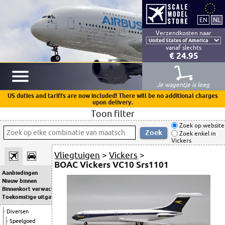
Verzendkosten naar
vanaf slechts
€ 24.95
Je wagentje is leeg
US duties and tariffs are now included! There will be no additional charges
upon delivery.
Toon filter
Zoek op website
Zoek enkel in
Vickers
Vliegtuigen
>
Vickers
>
BOAC Vickers VC10 Srs1101
Aanbiedingen
Nieuw binnen
Binnenkort verwacht
Toekomstige uitgaven
Diversen
Speelgoed