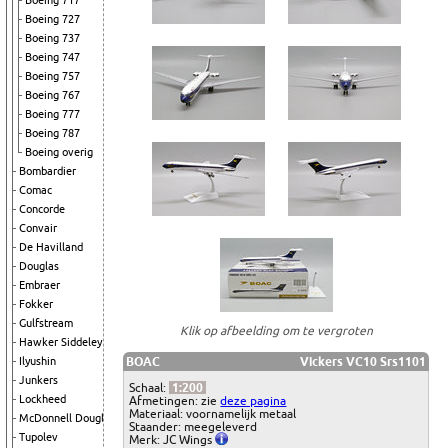
Boeing 717
Boeing 727
Boeing 737
Boeing 747
Boeing 757
Boeing 767
Boeing 777
Boeing 787
Boeing overig
Bombardier
Comac
Concorde
Convair
De Havilland
Douglas
Embraer
Fokker
Gulfstream
Klik op afbeelding om te vergroten
Hawker Siddeley
BOAC
Vickers VC10 Srs1101
Ilyushin
Junkers
Schaal:
1:200
Lockheed
Afmetingen: zie
deze pagina
Materiaal: voornamelijk metaal
McDonnell Douglas
Staander: meegeleverd
Tupolev
Merk: JC Wings