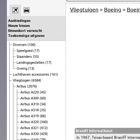
Vliegtuigen
>
Boeing
>
Boei
Aanbiedingen
Nieuw binnen
Binnenkort verwacht
Toekomstige uitgaven
Diversen
(100)
Speelgoed
(17)
Staanders
(55)
Landingsgestellen
(17)
Overig
(13)
Luchthaven accessoires
(161)
Vliegtuigen
(6584)
Airbus
(2076)
Airbus A220
(45)
Airbus A300
(60)
Airbus A310
(34)
Airbus A318
(35)
Airbus A319
(86)
Airbus A320
(340)
Airbus A321
(412)
Braniff International
Airbus A330
(429)
In 1967, Texas-based Braniff Interna
Airbus A340
(79)