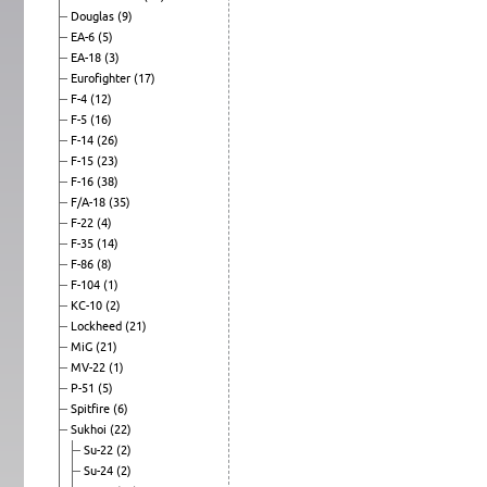
Douglas
(9)
EA-6
(5)
EA-18
(3)
Eurofighter
(17)
F-4
(12)
F-5
(16)
F-14
(26)
F-15
(23)
F-16
(38)
F/A-18
(35)
F-22
(4)
F-35
(14)
F-86
(8)
F-104
(1)
KC-10
(2)
Lockheed
(21)
MiG
(21)
MV-22
(1)
P-51
(5)
Spitfire
(6)
Sukhoi
(22)
Su-22
(2)
Su-24
(2)