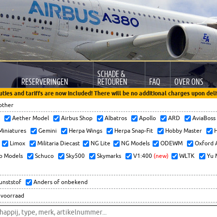
SCHADE &
RESERVERINGEN
RETOUREN
FAQ
OVER ONS
uties and tariffs are now included! There will be no additional charges upon deli
other
x
Aether Model
Airbus Shop
Albatros
Apollo
ARD
AviaBos
 Miniatures
Gemini
Herpa Wings
Herpa Snap-Fit
Hobby Master
H
Limox
Militaria Diecast
NG Lite
NG Models
ODEWM
Oxford 
o Models
Schuco
Sky500
Skymarks
V1:400
(new)
WLTK
Yu 
kunststof
Anders of onbekend
 voorraad