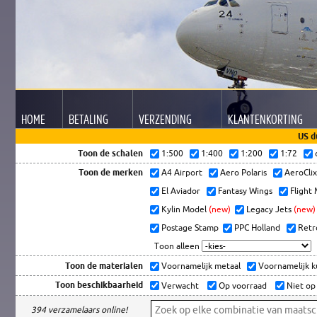
HOME
BETALING
VERZENDING
KLANTEN
KORTING
US d
Toon de schalen
1:500
1:400
1:200
1:72
Toon de merken
A4 Airport
Aero Polaris
AeroCli
El Aviador
Fantasy Wings
Flight
Kylin Model
(new)
Legacy Jets
(new)
Postage Stamp
PPC Holland
Retr
Toon alleen
Toon de materialen
Voornamelijk metaal
Voornamelijk 
Toon beschikbaarheid
Verwacht
Op voorraad
Niet op
394 verzamelaars online!