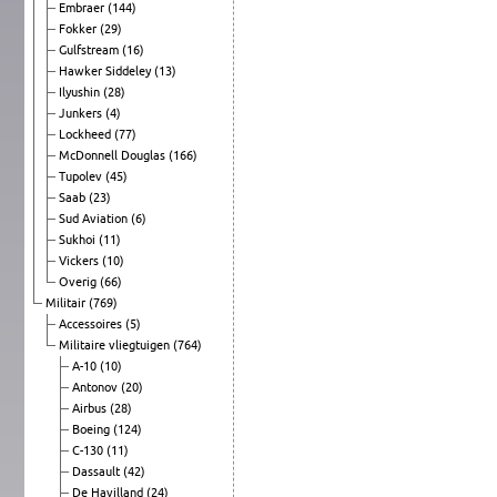
Embraer
(144)
Fokker
(29)
Gulfstream
(16)
Hawker Siddeley
(13)
Ilyushin
(28)
Junkers
(4)
Lockheed
(77)
McDonnell Douglas
(166)
Tupolev
(45)
Saab
(23)
Sud Aviation
(6)
Sukhoi
(11)
Vickers
(10)
Overig
(66)
Militair
(769)
Accessoires
(5)
Militaire vliegtuigen
(764)
A-10
(10)
Antonov
(20)
Airbus
(28)
Boeing
(124)
C-130
(11)
Dassault
(42)
De Havilland
(24)