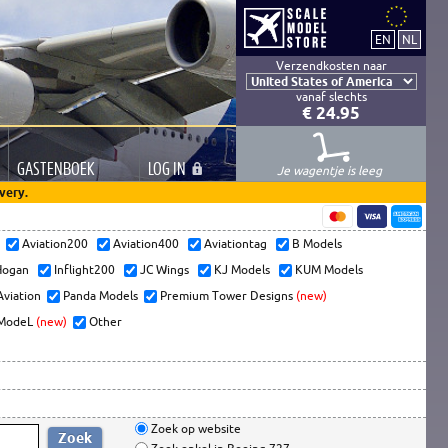
Verzendkosten naar
vanaf slechts
€ 24.95
GASTEN
BOEK
LOG
IN
Je wagentje is leeg
very.
s
Aviation200
Aviation400
Aviationtag
B Models
ogan
Inflight200
JC Wings
KJ Models
KUM Models
Aviation
Panda Models
Premium Tower Designs
(new)
ModeL
(new)
Other
Zoek op website