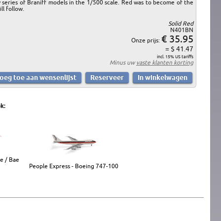
w series of Braniff models in the 1/500 scale. Red was to become of the
ll follow.
Solid Red
N401BN
€ 35.95
Onze prijs:
= $ 41.47
incl. 15% US tariffs
Minus uw
vaste klanten korting
k:
le / Bae
People Express - Boeing 747-100