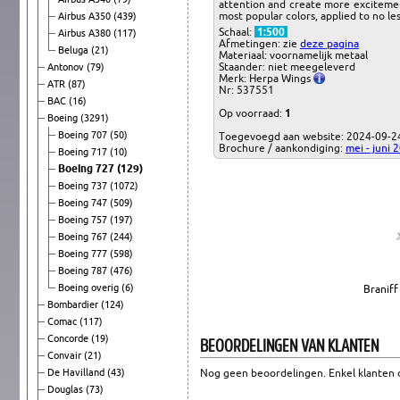
attention and create more excitement
most popular colors, applied to no le
Airbus A350
(439)
Schaal:
1:500
Airbus A380
(117)
Afmetingen: zie
deze pagina
Beluga
(21)
Materiaal: voornamelijk metaal
Staander: niet meegeleverd
Antonov
(79)
Merk: Herpa Wings
ATR
(87)
Nr: 537551
BAC
(16)
Op voorraad:
1
Boeing
(3291)
Boeing 707
(50)
Toegevoegd aan website: 2024-09-2
Brochure / aankondiging:
mei - juni 
Boeing 717
(10)
Boeing 727
(129)
Boeing 737
(1072)
Boeing 747
(509)
Boeing 757
(197)
Boeing 767
(244)
Boeing 777
(598)
Boeing 787
(476)
Boeing overig
(6)
Braniff
Bombardier
(124)
Comac
(117)
Concorde
(19)
BEOORDELINGEN VAN KLANTEN
Convair
(21)
De Havilland
(43)
Nog geen beoordelingen. Enkel klanten d
Douglas
(73)