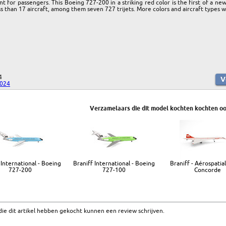
 for passengers. This Boeing 727-200 in a striking red color is the first of a ne
ss than 17 aircraft, among them seven 727 trijets. More colors and aircraft types wi
4
2024
Verzamelaars die dit model kochten kochten oo
 International - Boeing
Braniff International - Boeing
Braniff - Aérospatia
727-200
727-100
Concorde
ie dit artikel hebben gekocht kunnen een review schrijven.