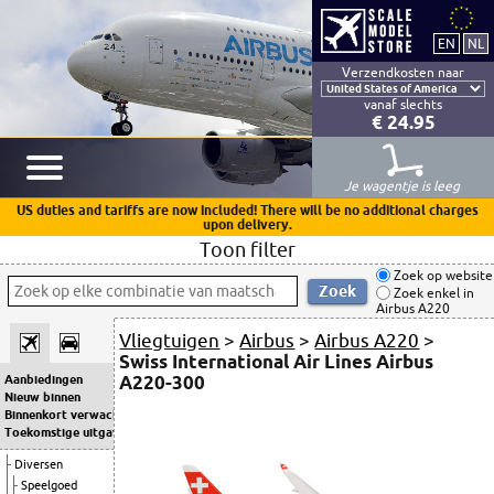
Verzendkosten naar
vanaf slechts
€ 24.95
Je wagentje is leeg
US duties and tariffs are now included! There will be no additional charges
upon delivery.
Toon filter
Zoek op website
Zoek enkel in
Airbus A220
Vliegtuigen
>
Airbus
>
Airbus A220
>
Swiss International Air Lines Airbus
A220-300
Aanbiedingen
Nieuw binnen
Binnenkort verwacht
Toekomstige uitgaven
Diversen
Speelgoed