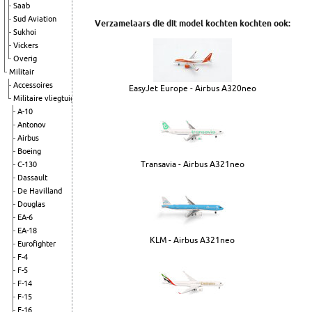
Saab
Sud Aviation
Verzamelaars die dit model kochten kochten ook:
Sukhoi
Vickers
Overig
Militair
Accessoires
EasyJet Europe - Airbus A320neo
Militaire vliegtuigen
A-10
Antonov
Airbus
Boeing
Transavia - Airbus A321neo
C-130
Dassault
De Havilland
Douglas
EA-6
EA-18
KLM - Airbus A321neo
Eurofighter
F-4
F-5
F-14
F-15
F-16