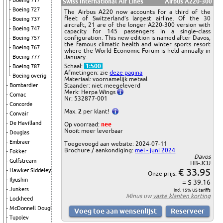
Boeing 717
Swiss International Air Lines
Airbus A220-300
Boeing 727
The Airbus A220 now accounts for a third of the
fleet of Switzerland’s largest airline. Of the 30
Boeing 737
aircraft, 21 are of the longer A220-300 version with
Boeing 747
capacity for 145 passengers in a single-class
configuration. This new edition is named after Davos,
Boeing 757
the famous climatic health and winter sports resort
Boeing 767
where the World Economic Forum is held annually in
January.
Boeing 777
Schaal:
1:500
Boeing 787
Afmetingen: zie
deze pagina
Boeing overig
Materiaal: voornamelijk metaal
Staander: niet meegeleverd
Bombardier
Merk: Herpa Wings
Comac
Nr: 532877-001
Concorde
Max.
2
per klant!
Convair
De Havilland
Op voorraad:
nee
Nooit meer leverbaar
Douglas
Embraer
Toegevoegd aan website: 2024-07-11
Brochure / aankondiging:
mei - juni 2024
Fokker
Davos
Gulfstream
HB-JCU
€ 33.95
Hawker Siddeley
Onze prijs:
Ilyushin
= $ 39.16
Junkers
incl. 15% US tariffs
Minus uw
vaste klanten korting
Lockheed
McDonnell Douglas
Tupolev