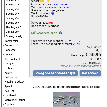
Boeing 717
Schaal:
1:400
Afmetingen: zie
deze pagina
Boeing 727
Materiaal: voornamelijk metaal
Boeing 737
Staander: niet meegeleverd
Merk: JC Wings
Boeing 747
Nr: XX4984A
Boeing 757
Op voorraad:
nee
Boeing 767
Nooit meer leverbaar
Boeing 777
Boeing 787
Groenere optie!
Boeing overig
Toegevoegd aan website: 2024-07-19
Bombardier
Brochure / aankondiging:
maart 2024
Comac
Flaps down
B-KQT
Concorde
€ 50.95
Convair
Onze prijs:
= $ 58.87
De Havilland
incl. 15% US tariffs
Douglas
Minus uw
vaste klanten korting
Embraer
Fokker
Gulfstream
Hawker Siddeley
Ilyushin
Verzamelaars die dit model kochten kochten ook:
Junkers
Lockheed
McDonnell Douglas
Tupolev