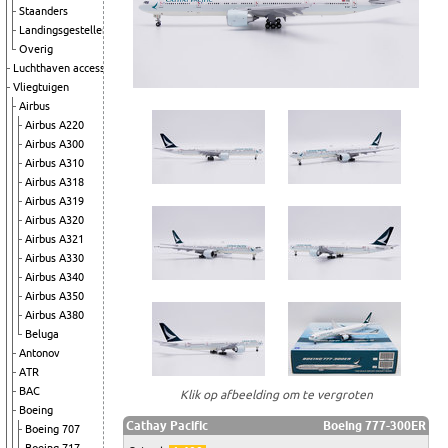
Staanders
Landingsgestellen
Overig
Luchthaven accessoires
Vliegtuigen
Airbus
Airbus A220
Airbus A300
Airbus A310
Airbus A318
Airbus A319
Airbus A320
Airbus A321
Airbus A330
Airbus A340
Airbus A350
Airbus A380
Beluga
Antonov
ATR
BAC
Klik op afbeelding om te vergroten
Boeing
Cathay Pacific
Boeing 777-300ER
Boeing 707