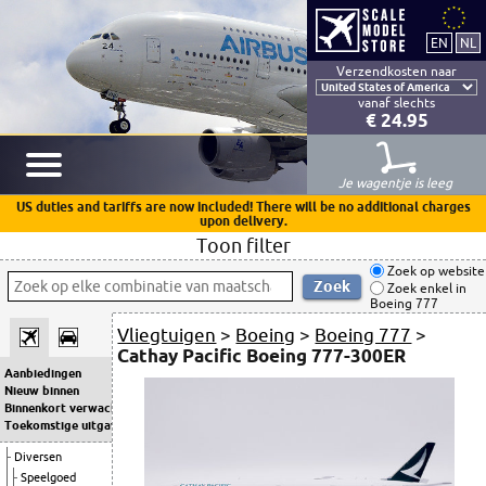
Verzendkosten naar
vanaf slechts
€ 24.95
Je wagentje is leeg
US duties and tariffs are now included! There will be no additional charges
upon delivery.
Toon filter
Zoek op website
Zoek enkel in
Boeing 777
Vliegtuigen
>
Boeing
>
Boeing 777
>
Cathay Pacific Boeing 777-300ER
Aanbiedingen
Nieuw binnen
Binnenkort verwacht
Toekomstige uitgaven
Diversen
Speelgoed