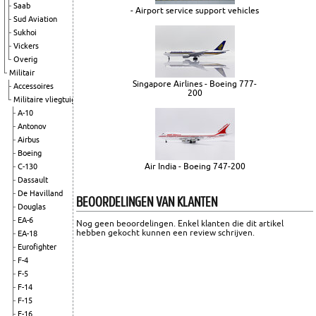
Saab
- Airport service support vehicles
Sud Aviation
Sukhoi
Vickers
Overig
Militair
Singapore Airlines - Boeing 777-
Accessoires
200
Militaire vliegtuigen
A-10
Antonov
Airbus
Boeing
Air India - Boeing 747-200
C-130
Dassault
De Havilland
BEOORDELINGEN VAN KLANTEN
Douglas
EA-6
Nog geen beoordelingen. Enkel klanten die dit artikel
hebben gekocht kunnen een review schrijven.
EA-18
Eurofighter
F-4
F-5
F-14
F-15
F-16