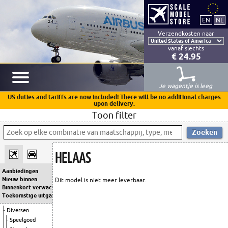
Verzendkosten naar
vanaf slechts
€ 24.95
Je wagentje is leeg
US duties and tariffs are now included! There will be no additional charges
upon delivery.
Toon filter
HELAAS
Aanbiedingen
Nieuw binnen
Dit model is niet meer leverbaar.
Binnenkort verwacht
Toekomstige uitgaven
Diversen
Speelgoed