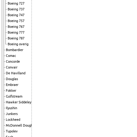
Boeing 727
Boeing 737
Boeing 747
Boeing 757
Boeing 767
Boeing 777
Boeing 787
Boeing overig
Bombardier
Comac
Concorde
Convair
De Havilland
Douglas
Embraer
Fokker
Gulfstream
Hawker Siddeley
Ilyushin
Junkers
Lockheed
McDonnell Douglas
Tupolev