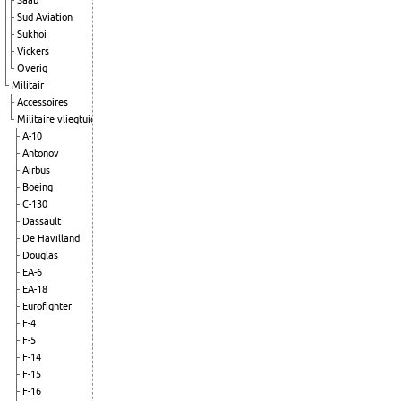
Saab
Sud Aviation
Sukhoi
Vickers
Overig
Militair
Accessoires
Militaire vliegtuigen
A-10
Antonov
Airbus
Boeing
C-130
Dassault
De Havilland
Douglas
EA-6
EA-18
Eurofighter
F-4
F-5
F-14
F-15
F-16