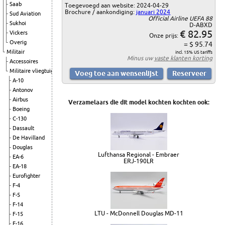
Saab
Toegevoegd aan website: 2024-04-29
Brochure / aankondiging:
januari 2024
Sud Aviation
Official Airline UEFA 88
Sukhoi
D-ABXD
€ 82.95
Vickers
Onze prijs:
Overig
= $ 95.74
Militair
incl. 15% US tariffs
Minus uw
vaste klanten korting
Accessoires
Militaire vliegtuigen
A-10
Antonov
Airbus
Verzamelaars die dit model kochten kochten ook:
Boeing
C-130
Dassault
De Havilland
Douglas
Lufthansa Regional - Embraer
EA-6
ERJ-190LR
EA-18
Eurofighter
F-4
F-5
F-14
LTU - McDonnell Douglas MD-11
F-15
F-16