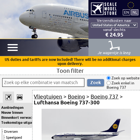
Verzendkosten naar
vanaf slechts
€ 24.95
Je wagentje is leeg
US duties and tariffs are now included! There will be no additional charges
upon delivery.
Toon filter
Zoek op website
Zoek enkel in
Boeing 737
Vliegtuigen
>
Boeing
>
Boeing 737
>
Lufthansa Boeing 737-300
Aanbiedingen
Nieuw binnen
Binnenkort verwacht
Toekomstige uitgaven
Diversen
Speelgoed