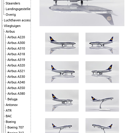
Staanders
Landingsgestellen
Overig
Luchthaven accessoires
Vliegtuigen
Airbus
Airbus A220
Airbus A300
Airbus A310
Airbus A318
Airbus A319
Airbus A320
Airbus A321
Airbus A330
Airbus A340
Airbus A350
Airbus A380
Beluga
Antonov
ATR
BAC
Boeing
Boeing 707