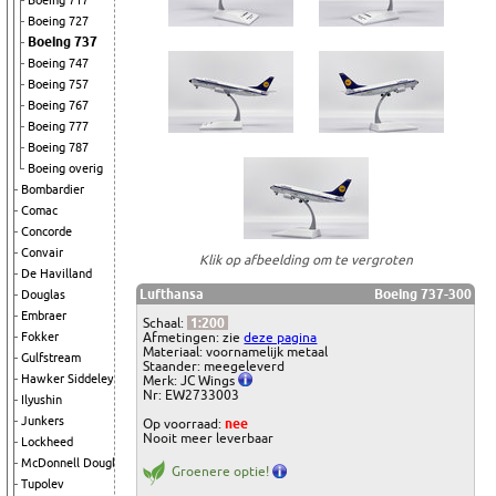
Boeing 717
Boeing 727
Boeing 737
Boeing 747
Boeing 757
Boeing 767
Boeing 777
Boeing 787
Boeing overig
Bombardier
Comac
Concorde
Convair
Klik op afbeelding om te vergroten
De Havilland
Lufthansa
Boeing 737-300
Douglas
Embraer
Schaal:
1:200
Afmetingen: zie
deze pagina
Fokker
Materiaal: voornamelijk metaal
Gulfstream
Staander: meegeleverd
Hawker Siddeley
Merk: JC Wings
Nr: EW2733003
Ilyushin
Junkers
Op voorraad:
nee
Nooit meer leverbaar
Lockheed
McDonnell Douglas
Groenere optie!
Tupolev