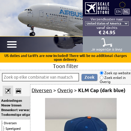
Verzendkosten naar
vanaf slechts
€ 24.95
Je wagentje is leeg
US duties and tariffs are now included! There will be no additional charges
upon delivery.
Toon filter
Zoek op website
Zoek enkel in
Overig
Diversen
>
Overig
>
KLM Cap (dark blue)
Aanbiedingen
Nieuw binnen
Binnenkort verwacht
Toekomstige uitgaven
Diversen
Speelgoed