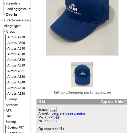
Staanders
Landingsgestellen
Overig
Luchthaven accessoires
Vliegtuigen
Airbus
Airbus A220
Airbus A300
Airbus A310
Airbus A318
Airbus A319
Airbus A320
Airbus A321
Airbus A330
Airbus A340
Airbus A350
Klik op afbeelding om te vergroten
Airbus A380
Beluga
KLM
Cap (dark blue)
Antonov
Schaal:
n.a.
ATR
Afmetingen: zie
deze pagina
BAC
Merk: PPC
Nr: 223380
Boeing
Boeing 707
Op voorraad:
5+