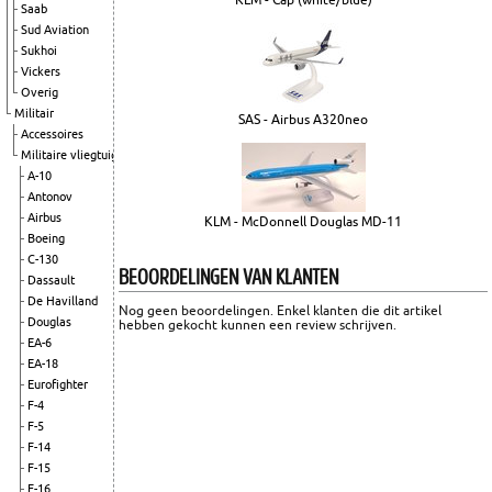
Saab
Sud Aviation
Sukhoi
Vickers
Overig
Militair
SAS - Airbus A320neo
Accessoires
Militaire vliegtuigen
A-10
Antonov
Airbus
KLM - McDonnell Douglas MD-11
Boeing
C-130
BEOORDELINGEN VAN KLANTEN
Dassault
De Havilland
Nog geen beoordelingen. Enkel klanten die dit artikel
Douglas
hebben gekocht kunnen een review schrijven.
EA-6
EA-18
Eurofighter
F-4
F-5
F-14
F-15
F-16