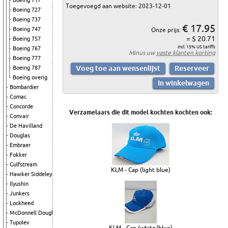
Boeing 717
Toegevoegd aan website: 2023-12-01
Boeing 727
Boeing 737
€ 17.95
Boeing 747
Onze prijs:
= $ 20.71
Boeing 757
incl. 15% US tariffs
Boeing 767
Minus uw
vaste klanten korting
Boeing 777
Boeing 787
Boeing overig
Bombardier
Comac
Concorde
Verzamelaars die dit model kochten kochten ook:
Convair
De Havilland
Douglas
Embraer
Fokker
Gulfstream
KLM - Cap (light blue)
Hawker Siddeley
Ilyushin
Junkers
Lockheed
McDonnell Douglas
Tupolev
KLM - Cap (white/blue)