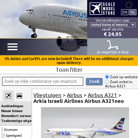
Verzendkosten naar
vanaf slechts
€ 24.95
Je wagentje is leeg
US duties and tariffs are now included! There will be no additional charges
upon delivery.
Toon filter
Zoek op website
Zoek enkel in
Airbus A321
Vliegtuigen
>
Airbus
>
Airbus A321
>
Arkia Israeli Airlines Airbus A321neo
Aanbiedingen
Nieuw binnen
Binnenkort verwacht
Toekomstige uitgaven
Diversen
Speelgoed