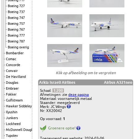
Boeing 717
Boeing 727
Boeing 737
Boeing 747
Boeing 757
Boeing 767
Boeing 777
Boeing 787
Boeing overig
Bombardier
Comac
Concorde
Convair
Klik op afbeelding om te vergroten
De Havilland
Arkia Israeli Airlines
Airbus A321neo
Douglas
Embraer
Schaal:
1:200
Afmetingen: zie
deze pagina
Fokker
Materiaal: voornamelijk metaal
Gulfstream
Staander: meegeleverd
Hawker Siddeley
Merk: JC Wings
Nr: XX20042
Ilyushin
Junkers
Op voorraad:
1
Lockheed
Groenere optie!
McDonnell Douglas
Tupolev
Toegevoegd aan website: 2024-03-06