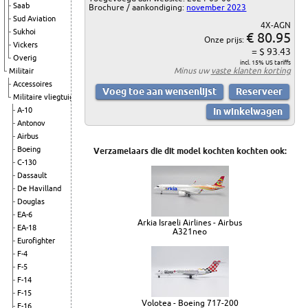
Saab
Brochure / aankondiging:
november 2023
Sud Aviation
4X-AGN
Sukhoi
€ 80.95
Onze prijs:
Vickers
= $ 93.43
Overig
incl. 15% US tariffs
Minus uw
vaste klanten korting
Militair
Accessoires
Militaire vliegtuigen
A-10
Antonov
Airbus
Boeing
Verzamelaars die dit model kochten kochten ook:
C-130
Dassault
De Havilland
Douglas
EA-6
Arkia Israeli Airlines - Airbus
EA-18
A321neo
Eurofighter
F-4
F-5
F-14
F-15
Volotea - Boeing 717-200
F-16