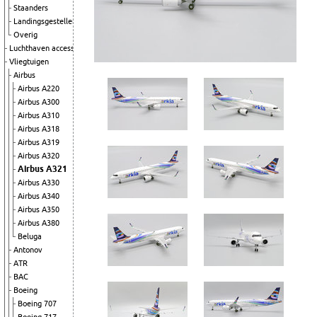
Staanders
Landingsgestellen
Overig
Luchthaven accessoires
Vliegtuigen
Airbus
Airbus A220
Airbus A300
Airbus A310
Airbus A318
Airbus A319
Airbus A320
Airbus A321
Airbus A330
Airbus A340
Airbus A350
Airbus A380
Beluga
Antonov
ATR
BAC
Boeing
Boeing 707