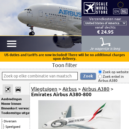
Verzendkosten naar
vanaf slechts
€ 24.95
Je wagentje is leeg
US duties and tariffs are now included! There will be no additional charges
upon delivery.
Toon filter
Zoek op website
Zoek enkel in
Airbus A380
Vliegtuigen
>
Airbus
>
Airbus A380
>
Emirates Airbus A380-800
Aanbiedingen
Nieuw binnen
Binnenkort verwacht
Toekomstige uitgaven
Diversen
Speelgoed