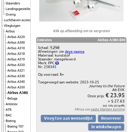
Staanders
Landingsgestellen
Overig
Luchthaven accessoires
Vliegtuigen
Klik op afbeelding om te vergroten
Airbus
Airbus A220
Emirates
Airbus A380-800
Airbus A300
Schaal:
1:250
Airbus A310
Afmetingen: zie
deze pagina
Airbus A318
Materiaal: kunststof
Staander: meegeleverd
Airbus A319
Merk: PPC
Airbus A320
Nr: 258345
Airbus A321
Op voorraad:
5+
Airbus A330
Airbus A340
Toegevoegd aan website: 2023-10-25
Journey to the Future
Airbus A350
A6-EVK
Airbus A380
€ 23.95
Onze prijs:
Beluga
= $ 27.63
Antonov
incl. 15% US tariffs
Minus uw
vaste klanten korting
ATR
BAC
Boeing
Boeing 707