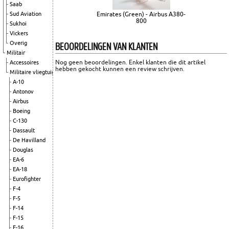
Saab
Sud Aviation
Emirates (Green) - Airbus A380-
800
Sukhoi
Vickers
BEOORDELINGEN VAN KLANTEN
Overig
Militair
Nog geen beoordelingen. Enkel klanten die dit artikel
Accessoires
hebben gekocht kunnen een review schrijven.
Militaire vliegtuigen
A-10
Antonov
Airbus
Boeing
C-130
Dassault
De Havilland
Douglas
EA-6
EA-18
Eurofighter
F-4
F-5
F-14
F-15
F-16