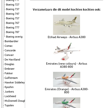
Boeing 717
Boeing 727
Boeing 737
Verzamelaars die dit model kochten kochten ook:
Boeing 747
Boeing 757
Boeing 767
Boeing 777
Boeing 787
Boeing overig
Etihad Airways - Airbus A380
Bombardier
Comac
Concorde
Convair
De Havilland
Emirates (new colours) - Airbus
Douglas
A380-800
Embraer
Fokker
Gulfstream
Hawker Siddeley
Ilyushin
Emirates (Orange) - Airbus A380-
Junkers
800
Lockheed
McDonnell Douglas
Tupolev