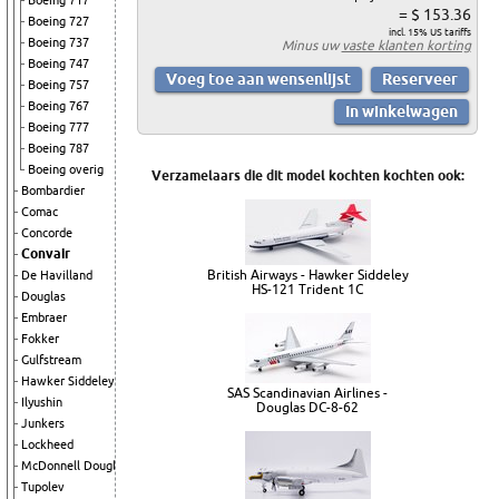
Boeing 717
= $ 153.36
Boeing 727
incl. 15% US tariffs
Boeing 737
Minus uw
vaste klanten korting
Boeing 747
Boeing 757
Boeing 767
Boeing 777
Boeing 787
Boeing overig
Verzamelaars die dit model kochten kochten ook:
Bombardier
Comac
Concorde
Convair
British Airways - Hawker Siddeley
De Havilland
HS-121 Trident 1C
Douglas
Embraer
Fokker
Gulfstream
Hawker Siddeley
SAS Scandinavian Airlines -
Ilyushin
Douglas DC-8-62
Junkers
Lockheed
McDonnell Douglas
Tupolev