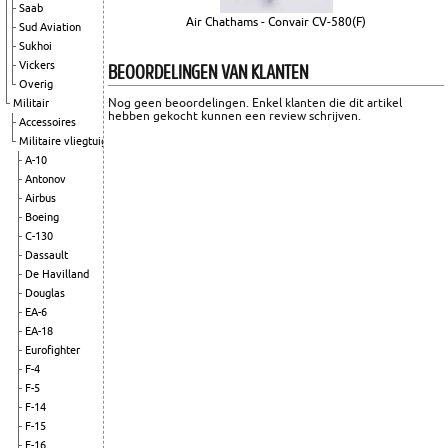
Saab
Air Chathams - Convair CV-580(F)
Sud Aviation
Sukhoi
BEOORDELINGEN VAN KLANTEN
Vickers
Overig
Nog geen beoordelingen. Enkel klanten die dit artikel
Militair
hebben gekocht kunnen een review schrijven.
Accessoires
Militaire vliegtuigen
A-10
Antonov
Airbus
Boeing
C-130
Dassault
De Havilland
Douglas
EA-6
EA-18
Eurofighter
F-4
F-5
F-14
F-15
F-16