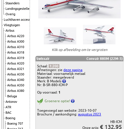
Staanders
Landingsgestellen
Overig
Luchthaven accessoires
Vliegtuigen
Airbus
Airbus A220
Airbus A300
Airbus A310
Klik op afbeelding om te vergroten
Airbus A318
Airbus A319
Swissair
Convair 880M (22M-3)
Airbus A320
Schaal:
1:200
Airbus A321
Afmetingen: zie
deze pagina
Materiaal: voornamelijk metaal
Airbus A330
Staander: meegeleverd
Airbus A340
Merk: B Models
Nr: B-SR-880-ICM-P
Airbus A350
Airbus A380
Op voorraad:
1
Beluga
Groenere optie!
Antonov
ATR
Toegevoegd aan website: 2023-10-07
BAC
Brochure / aankondiging:
augustus 2023
Boeing
HB-ICM
Boeing 707
€ 132.95
Onze prijs: