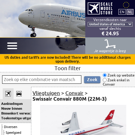
Verzendkosten naar
vanaf slechts
€ 24.95
Je wagentje is leeg
US duties and tariffs are now included! There will be no additional charges
upon delivery.
Toon filter
Zoek op website
Zoek enkel in
Convair
Vliegtuigen
>
Convair
>
Swissair Convair 880M (22M-3)
Aanbiedingen
Nieuw binnen
Binnenkort verwacht
Toekomstige uitgaven
Diversen
Speelgoed