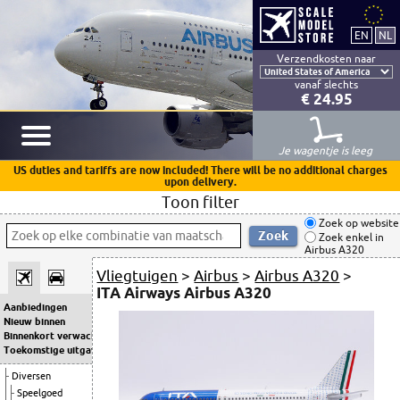
Verzendkosten naar
vanaf slechts
€ 24.95
Je wagentje is leeg
US duties and tariffs are now included! There will be no additional charges
upon delivery.
Toon filter
Zoek op website
Zoek enkel in
Airbus A320
Vliegtuigen
>
Airbus
>
Airbus A320
>
ITA Airways Airbus A320
Aanbiedingen
Nieuw binnen
Binnenkort verwacht
Toekomstige uitgaven
Diversen
Speelgoed