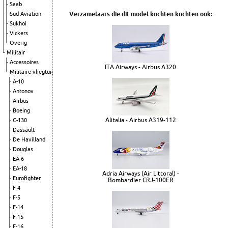
Saab
Verzamelaars die dit model kochten kochten ook:
Sud Aviation
Sukhoi
Vickers
Overig
Militair
Accessoires
ITA Airways - Airbus A320
Militaire vliegtuigen
A-10
Antonov
Airbus
Boeing
Alitalia - Airbus A319-112
C-130
Dassault
De Havilland
Douglas
EA-6
EA-18
Adria Airways (Air Littoral) -
Eurofighter
Bombardier CRJ-100ER
F-4
F-5
F-14
F-15
F-16