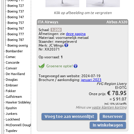
Boeing 717
Boeing 727
Boeing 737
Klik op afbeelding om te vergroten
Boeing 747
ITA Airways
Airbus A320
Boeing 757
Boeing 767
Schaal:
1:200
Afmetingen: zie
deze pagina
Boeing 777
Materiaal: voornamelijk metaal
Boeing 787
Staander: meegeleverd
Merk: JC Wings
Boeing overig
Nr: XX20371
Bombardier
Op voorraad:
1
Comac
Concorde
Groenere optie!
Convair
De Havilland
Toegevoegd aan website: 2024-07-19
Brochure / aankondiging:
januari 2023
Douglas
FVG Region Livery
Embraer
EI-DTG
Fokker
€ 78.95
Onze prijs:
Gulfstream
= $ 91.07
Hawker Siddeley
incl. 15% US tariffs
Minus uw
vaste klanten korting
Ilyushin
Junkers
Lockheed
McDonnell Douglas
Tupolev