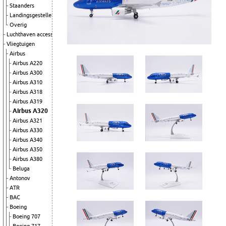
Staanders
Landingsgestellen
Overig
Luchthaven accessoires
Vliegtuigen
Airbus
Airbus A220
Airbus A300
Airbus A310
Airbus A318
Airbus A319
Airbus A320
Airbus A321
Airbus A330
Airbus A340
Airbus A350
Airbus A380
Beluga
Antonov
ATR
BAC
Boeing
Boeing 707