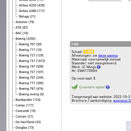
Airbus A350
(439)
Airbus A380
(117)
Beluga
(21)
Antonov
(79)
ATR
(87)
BAC
(16)
Boeing
(3292)
J-Air
Boeing 707
(50)
Boeing 717
(10)
Schaal:
1:400
Boeing 727
(129)
Afmetingen: zie
deze pagina
Materiaal: voornamelijk metaal
Boeing 737
(1072)
Staander: niet meegeleverd
Boeing 747
(509)
Merk: JC Wings
Nr: EW4170004
Boeing 757
(197)
Boeing 767
(244)
Op voorraad:
3
Boeing 777
(599)
Groenere optie!
Boeing 787
(476)
Boeing overig
(6)
Toegevoegd aan website: 2022-10-3
Bombardier
(124)
Brochure / aankondiging:
augustus 
Comac
(117)
Concorde
(19)
Convair
(21)
De Havilland
(43)
Douglas
(73)