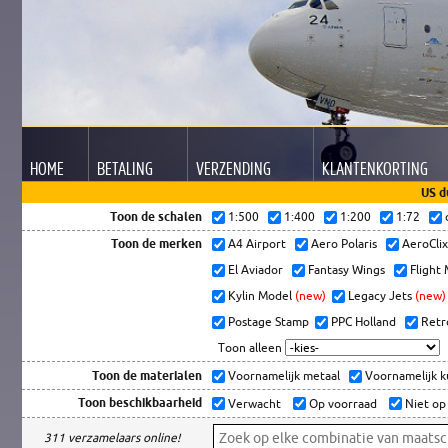
HOME
BETALING
VERZENDING
KLANTEN
KORTING
US d
Toon de schalen
1:500
1:400
1:200
1:72
Toon de merken
A4 Airport
Aero Polaris
AeroCli
El Aviador
Fantasy Wings
Flight
Kylin Model
(new)
Legacy Jets
(new)
Postage Stamp
PPC Holland
Retr
Toon alleen
Toon de materialen
Voornamelijk metaal
Voornamelijk 
Toon beschikbaarheid
Verwacht
Op voorraad
Niet op
311 verzamelaars online!