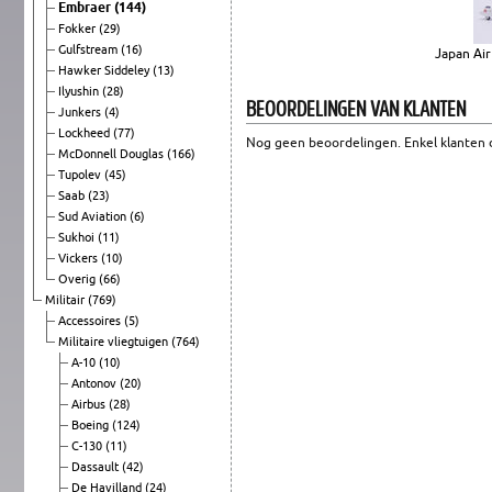
Embraer
(144)
Fokker
(29)
Gulfstream
(16)
Japan Ai
Hawker Siddeley
(13)
Ilyushin
(28)
BEOORDELINGEN VAN KLANTEN
Junkers
(4)
Lockheed
(77)
Nog geen beoordelingen. Enkel klanten d
McDonnell Douglas
(166)
Tupolev
(45)
Saab
(23)
Sud Aviation
(6)
Sukhoi
(11)
Vickers
(10)
Overig
(66)
Militair
(769)
Accessoires
(5)
Militaire vliegtuigen
(764)
A-10
(10)
Antonov
(20)
Airbus
(28)
Boeing
(124)
C-130
(11)
Dassault
(42)
De Havilland
(24)