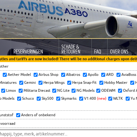
SCHADE &
RESERVERINGEN
RETOUREN
FAQ
OVER ONS
uties and tariffs are now included! There will be no additional charges upon deli
other
x
Aether Model
Airbus Shop
Albatros
Apollo
ARD
AviaBos
 Miniatures
Gemini
Herpa Wings
Herpa Snap-Fit
Hobby Master
H
Limox
Militaria Diecast
NG Lite
NG Models
ODEWM
Oxford 
o Models
Schuco
Sky500
Skymarks
V1:400
(new)
WLTK
Yu 
kunststof
Anders of onbekend
 voorraad