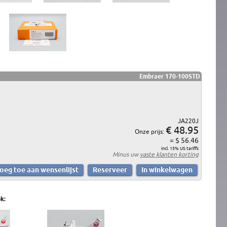
Embraer 170-100STD
JA220J
€ 48.95
Onze prijs:
= $ 56.46
incl. 15% US tariffs
Minus uw
vaste klanten korting
k: