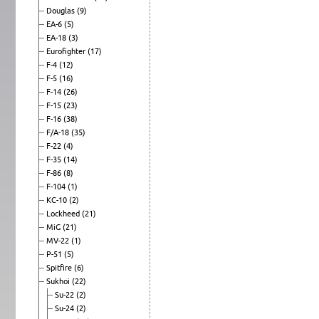
Douglas
(9)
EA-6
(5)
EA-18
(3)
Eurofighter
(17)
F-4
(12)
F-5
(16)
F-14
(26)
F-15
(23)
F-16
(38)
F/A-18
(35)
F-22
(4)
F-35
(14)
F-86
(8)
F-104
(1)
KC-10
(2)
Lockheed
(21)
MiG
(21)
MV-22
(1)
P-51
(5)
Spitfire
(6)
Sukhoi
(22)
Su-22
(2)
Su-24
(2)