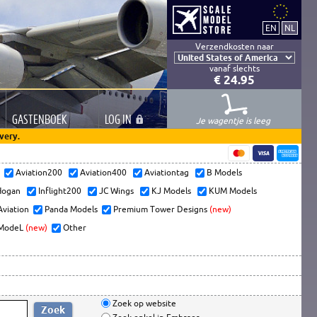
Verzendkosten naar
vanaf slechts
€ 24.95
GASTEN
BOEK
LOG
IN
Je wagentje is leeg
very.
s
Aviation200
Aviation400
Aviationtag
B Models
ogan
Inflight200
JC Wings
KJ Models
KUM Models
Aviation
Panda Models
Premium Tower Designs
(new)
ModeL
(new)
Other
Zoek op website