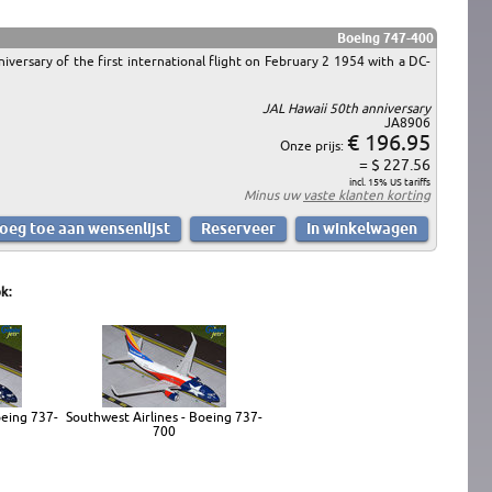
Boeing 747-400
ersary of the first international flight on February 2 1954 with a DC-
JAL Hawaii 50th anniversary
JA8906
€ 196.95
Onze prijs:
= $ 227.56
incl. 15% US tariffs
Minus uw
vaste klanten korting
k:
oeing 737-
Southwest Airlines - Boeing 737-
700