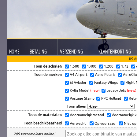
HOME
BETALING
VERZENDING
KLANTEN
KORTING
US d
Toon de schalen
1:500
1:400
1:200
1:72
Toon de merken
A4 Airport
Aero Polaris
AeroCli
El Aviador
Fantasy Wings
Flight
Kylin Model
(new)
Legacy Jets
(new)
Postage Stamp
PPC Holland
Retr
Toon alleen
Toon de materialen
Voornamelijk metaal
Voornamelijk 
Toon beschikbaarheid
Verwacht
Op voorraad
Niet op
209 verzamelaars online!