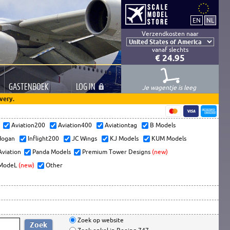
Verzendkosten naar
vanaf slechts
€ 24.95
GASTEN
BOEK
LOG
IN
Je wagentje is leeg
very.
s
Aviation200
Aviation400
Aviationtag
B Models
ogan
Inflight200
JC Wings
KJ Models
KUM Models
Aviation
Panda Models
Premium Tower Designs
(new)
ModeL
(new)
Other
Zoek op website