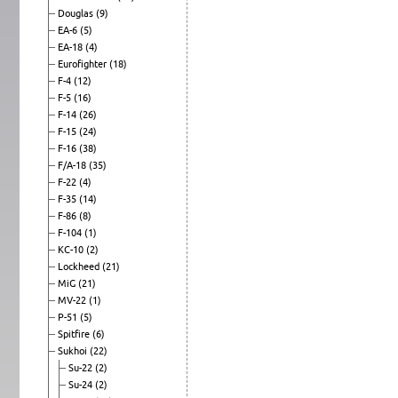
Douglas
(9)
EA-6
(5)
EA-18
(4)
Eurofighter
(18)
F-4
(12)
F-5
(16)
F-14
(26)
F-15
(24)
F-16
(38)
F/A-18
(35)
F-22
(4)
F-35
(14)
F-86
(8)
F-104
(1)
KC-10
(2)
Lockheed
(21)
MiG
(21)
MV-22
(1)
P-51
(5)
Spitfire
(6)
Sukhoi
(22)
Su-22
(2)
Su-24
(2)