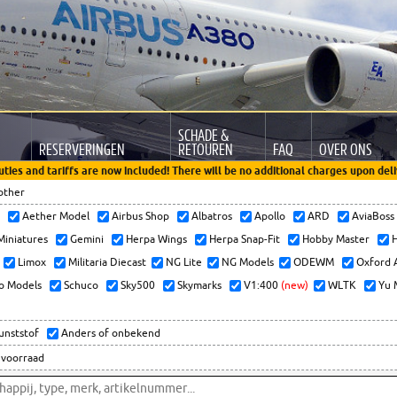
SCHADE &
RESERVERINGEN
RETOUREN
FAQ
OVER ONS
uties and tariffs are now included! There will be no additional charges upon deli
other
x
Aether Model
Airbus Shop
Albatros
Apollo
ARD
AviaBos
 Miniatures
Gemini
Herpa Wings
Herpa Snap-Fit
Hobby Master
H
Limox
Militaria Diecast
NG Lite
NG Models
ODEWM
Oxford 
o Models
Schuco
Sky500
Skymarks
V1:400
(new)
WLTK
Yu 
kunststof
Anders of onbekend
 voorraad