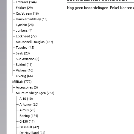
Embraer
(144)
Nog geen beoordelingen. Enkel klanten d
Fokker
(29)
Gulfstream
(16)
Hawker Siddeley
(13)
Ilyushin
(28)
Junkers
(4)
Lockheed
(77)
McDonnell Douglas
(167)
Tupolev
(45)
Saab
(23)
Sud Aviation
(6)
Sukhoi
(11)
Vickers
(10)
Overig
(66)
Militair
(772)
Accessoires
(5)
Militaire vliegtuigen
(767)
A-10
(10)
Antonov
(20)
Airbus
(28)
Boeing
(124)
C-130
(11)
Dassault
(42)
De Havilland
(24)