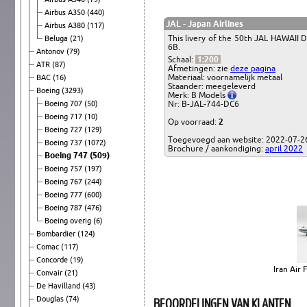
Airbus A350
(440)
JAL - Japan Airlines
Airbus A380
(117)
This livery of the 50th JAL HAWAII D
Beluga
(21)
6B.
Antonov
(79)
Schaal:
1:200
ATR
(87)
Afmetingen: zie
deze pagina
Materiaal: voornamelijk metaal
BAC
(16)
Staander: meegeleverd
Boeing
(3293)
Merk: B Models
Boeing 707
(50)
Nr: B-JAL-744-DC6
Boeing 717
(10)
Op voorraad:
2
Boeing 727
(129)
Toegevoegd aan website: 2022-07-2
Boeing 737
(1072)
Brochure / aankondiging:
april 2022
Boeing 747
(509)
Boeing 757
(197)
Boeing 767
(244)
Boeing 777
(600)
Boeing 787
(476)
Boeing overig
(6)
Bombardier
(124)
Comac
(117)
Concorde
(19)
Iran Air
Convair
(21)
De Havilland
(43)
BEOORDELINGEN VAN KLANTEN
Douglas
(74)