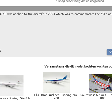
Klik op afbeelding om te vergroten
C-6B was applied to the aircraft in 2003 which was to commemorate the 50th anniv
6
Verzamelaars die dit model kochten kochten oo
El Al Israel Airlines - Boeing 747-
Southwest Airlines - B
 Force - Boeing 747-2J9F
200
800