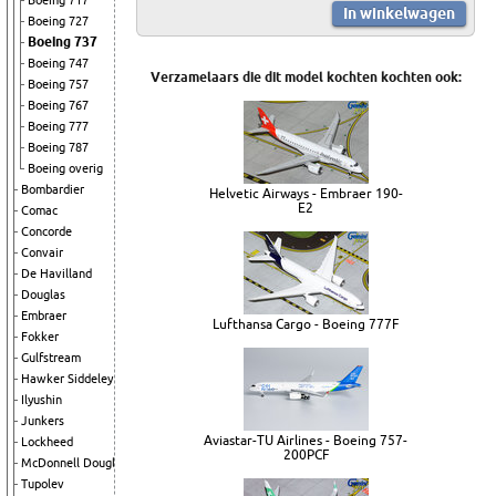
Boeing 717
Boeing 727
Boeing 737
Boeing 747
Verzamelaars die dit model kochten kochten ook:
Boeing 757
Boeing 767
Boeing 777
Boeing 787
Boeing overig
Bombardier
Helvetic Airways - Embraer 190-
E2
Comac
Concorde
Convair
De Havilland
Douglas
Embraer
Lufthansa Cargo - Boeing 777F
Fokker
Gulfstream
Hawker Siddeley
Ilyushin
Junkers
Aviastar-TU Airlines - Boeing 757-
Lockheed
200PCF
McDonnell Douglas
Tupolev