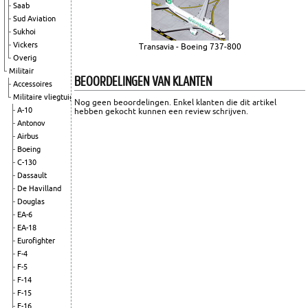
Saab
Sud Aviation
Sukhoi
Vickers
Transavia - Boeing 737-800
Overig
Militair
BEOORDELINGEN VAN KLANTEN
Accessoires
Militaire vliegtuigen
Nog geen beoordelingen. Enkel klanten die dit artikel
A-10
hebben gekocht kunnen een review schrijven.
Antonov
Airbus
Boeing
C-130
Dassault
De Havilland
Douglas
EA-6
EA-18
Eurofighter
F-4
F-5
F-14
F-15
F-16