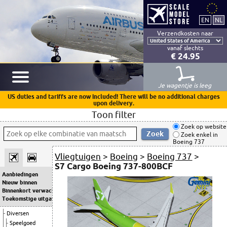
Verzendkosten naar
vanaf slechts
€ 24.95
Je wagentje is leeg
US duties and tariffs are now included! There will be no additional charges
upon delivery.
Toon filter
Zoek op website
Zoek enkel in
Boeing 737
Vliegtuigen
>
Boeing
>
Boeing 737
>
S7 Cargo Boeing 737-800BCF
Aanbiedingen
Nieuw binnen
Binnenkort verwacht
Toekomstige uitgaven
Diversen
Speelgoed