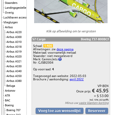
Staanders
Landingsgestellen
Overig
Luchthaven accessoires
Vliegtuigen
Airbus
Klik op afbeelding om te vergroten
Airbus A220
Airbus A300
S7 Cargo
Boeing 737-800BCF
Airbus A310
Schaal:
1:400
Airbus A318
Afmetingen: zie
deze pagina
Airbus A319
Materiaal: voornamelijk metaal
Staander: niet meegeleverd
Airbus A320
Merk: GeminiJets
Airbus A321
Nr: GJSBI2004
Airbus A330
Op voorraad:
4
Airbus A340
Toegevoegd aan website: 2022-05-03
Airbus A350
Brochure / aankondiging:
april 2022
Airbus A380
Beluga
VP-BEN
€ 45.95
Antonov
Onze prijs:
= $ 53.00
ATR
incl. 15% US tariffs
BAC
Minus uw
vaste klanten korting
Boeing
Boeing 707