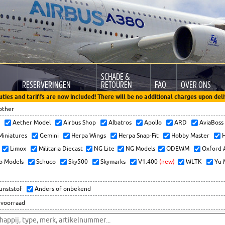
SCHADE &
RESERVERINGEN
RETOUREN
FAQ
OVER ONS
uties and tariffs are now included! There will be no additional charges upon deli
other
x
Aether Model
Airbus Shop
Albatros
Apollo
ARD
AviaBos
 Miniatures
Gemini
Herpa Wings
Herpa Snap-Fit
Hobby Master
H
Limox
Militaria Diecast
NG Lite
NG Models
ODEWM
Oxford 
o Models
Schuco
Sky500
Skymarks
V1:400
(new)
WLTK
Yu 
kunststof
Anders of onbekend
 voorraad