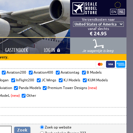
Verzendkosten naar
vanaf slechts
€ 24.95
GASTEN
BOEK
LOG
IN
Je wagentje is leeg
very.
s
Aviation200
Aviation400
Aviationtag
B Models
ogan
Inflight200
JC Wings
KJ Models
KUM Models
Aviation
Panda Models
Premium Tower Designs
(new)
ModeL
(new)
Other
Zoek op website