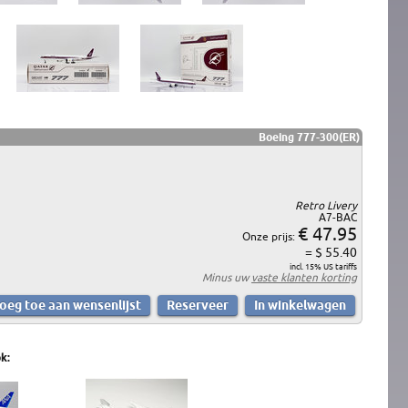
Boeing 777-300(ER)
Retro Livery
A7-BAC
€ 47.95
Onze prijs:
= $ 55.40
incl. 15% US tariffs
Minus uw
vaste klanten korting
k: