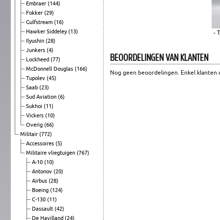
Embraer
(144)
Fokker
(29)
Gulfstream
(16)
Hawker Siddeley
(13)
- 
Ilyushin
(28)
Junkers
(4)
BEOORDELINGEN VAN KLANTEN
Lockheed
(77)
McDonnell Douglas
(166)
Nog geen beoordelingen. Enkel klanten d
Tupolev
(45)
Saab
(23)
Sud Aviation
(6)
Sukhoi
(11)
Vickers
(10)
Overig
(66)
Militair
(772)
Accessoires
(5)
Militaire vliegtuigen
(767)
A-10
(10)
Antonov
(20)
Airbus
(28)
Boeing
(124)
C-130
(11)
Dassault
(42)
De Havilland
(24)