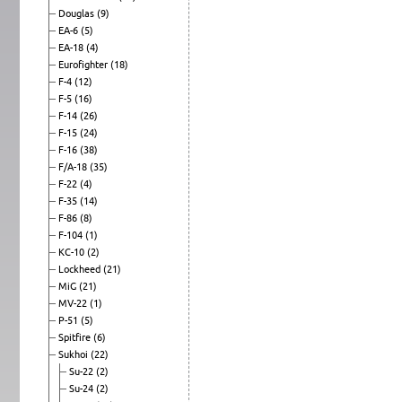
Douglas
(9)
EA-6
(5)
EA-18
(4)
Eurofighter
(18)
F-4
(12)
F-5
(16)
F-14
(26)
F-15
(24)
F-16
(38)
F/A-18
(35)
F-22
(4)
F-35
(14)
F-86
(8)
F-104
(1)
KC-10
(2)
Lockheed
(21)
MiG
(21)
MV-22
(1)
P-51
(5)
Spitfire
(6)
Sukhoi
(22)
Su-22
(2)
Su-24
(2)