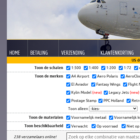
HOME
BETALING
VERZENDING
KLANTEN
KORTING
US d
Toon de schalen
1:500
1:400
1:200
1:72
Toon de merken
A4 Airport
Aero Polaris
AeroCli
El Aviador
Fantasy Wings
Flight
Kylin Model
(new)
Legacy Jets
(new)
Postage Stamp
PPC Holland
Retr
Toon alleen
Toon de materialen
Voornamelijk metaal
Voornamelijk 
Toon beschikbaarheid
Verwacht
Op voorraad
Niet op
238 verzamelaars online!