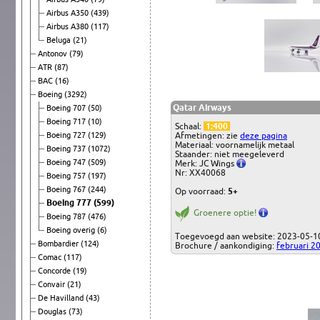
Airbus A350
(439)
Airbus A380
(117)
Beluga
(21)
Antonov
(79)
ATR
(87)
BAC
(16)
Boeing
(3292)
Qatar Airways
Boeing 707
(50)
Boeing 717
(10)
Schaal:
1:400
Boeing 727
(129)
Afmetingen: zie
deze pagina
Materiaal: voornamelijk metaal
Boeing 737
(1072)
Staander: niet meegeleverd
Boeing 747
(509)
Merk: JC Wings
Nr: XX40068
Boeing 757
(197)
Boeing 767
(244)
Op voorraad:
5+
Boeing 777
(599)
Groenere optie!
Boeing 787
(476)
Boeing overig
(6)
Toegevoegd aan website: 2023-05-1
Bombardier
(124)
Brochure / aankondiging:
februari 2
Comac
(117)
Concorde
(19)
Convair
(21)
De Havilland
(43)
Douglas
(73)