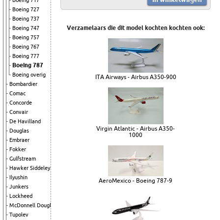
Boeing 717
Boeing 727
Boeing 737
Verzamelaars die dit model kochten kochten ook:
Boeing 747
Boeing 757
Boeing 767
Boeing 777
Boeing 787
Boeing overig
ITA Airways - Airbus A350-900
Bombardier
Comac
Concorde
Convair
De Havilland
Virgin Atlantic - Airbus A350-
Douglas
1000
Embraer
Fokker
Gulfstream
Hawker Siddeley
Ilyushin
AeroMexico - Boeing 787-9
Junkers
Lockheed
McDonnell Douglas
Tupolev