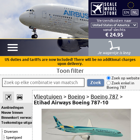
Verzendkosten naar
vanaf slechts
€ 24.95
Je wagentje is leeg
US duties and tariffs are now included! There will be no additional charges
upon delivery.
Toon filter
Zoek op website
Zoek enkel in
Boeing 787
Vliegtuigen
>
Boeing
>
Boeing 787
>
Etihad Airways Boeing 787-10
Aanbiedingen
Nieuw binnen
Binnenkort verwacht
Toekomstige uitgaven
Diversen
Speelgoed