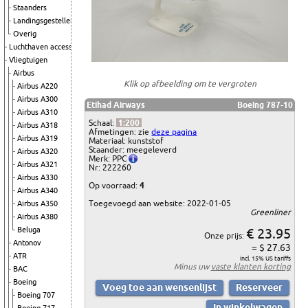
Staanders
Landingsgestellen
Overig
Luchthaven accessoires
Vliegtuigen
Airbus
Klik op afbeelding om te vergroten
Airbus A220
Airbus A300
Etihad Airways
Boeing 787-10
Airbus A310
Schaal:
1:200
Airbus A318
Afmetingen: zie
deze pagina
Airbus A319
Materiaal: kunststof
Staander: meegeleverd
Airbus A320
Merk: PPC
Airbus A321
Nr: 222260
Airbus A330
Op voorraad:
4
Airbus A340
Toegevoegd aan website: 2022-01-05
Airbus A350
Greenliner
Airbus A380
Beluga
€ 23.95
Onze prijs:
Antonov
= $ 27.63
ATR
incl. 15% US tariffs
Minus uw
vaste klanten korting
BAC
Boeing
Boeing 707