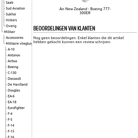
Saab
Sud Aviation
Air New Zealand - Boeing 777-
300ER
Sukhoi
Vickers
Overig
BEOORDELINGEN VAN KLANTEN
Militair
Accessoires
Nog geen beoordelingen. Enkel klanten die dit artikel
hebben gekocht kunnen een review schrijven.
Militaire vliegtuigen
A-10
Antonov
Airbus
Boeing
C-130
Dassault
De Havilland
Douglas
EA-6
EA-18
Eurofighter
F-4
F-5
F-14
F-15
F-16