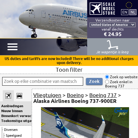
Verzendkosten naar
vanaf slechts
€ 24.95
Je wagentje is leeg
US duties and tariffs are now included! There will be no additional charges
upon delivery.
Toon filter
Zoek op website
Zoek enkel in
Boeing 737
Vliegtuigen
>
Boeing
>
Boeing 737
>
Alaska Airlines Boeing 737-900ER
Aanbiedingen
Nieuw binnen
Binnenkort verwacht
Toekomstige uitgaven
Diversen
Speelgoed