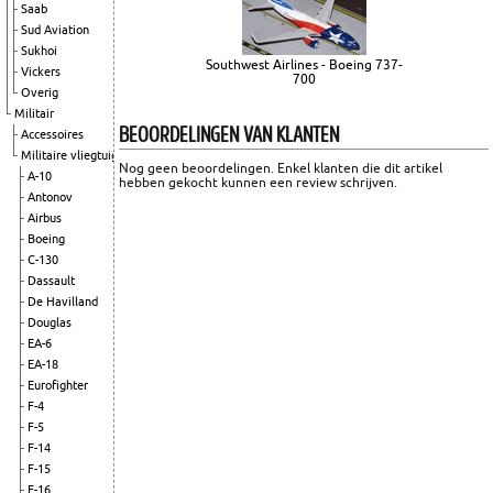
Saab
Sud Aviation
Sukhoi
Southwest Airlines - Boeing 737-
Vickers
700
Overig
Militair
BEOORDELINGEN VAN KLANTEN
Accessoires
Militaire vliegtuigen
Nog geen beoordelingen. Enkel klanten die dit artikel
A-10
hebben gekocht kunnen een review schrijven.
Antonov
Airbus
Boeing
C-130
Dassault
De Havilland
Douglas
EA-6
EA-18
Eurofighter
F-4
F-5
F-14
F-15
F-16