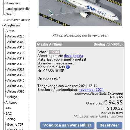
Staanders
Landingsgestellen
Overig
Luchthaven accessoires
Vliegtuigen
Airbus
Klik op afbeelding om te vergroten
Airbus A220
Airbus A300
Alaska Airlines
Boeing 737-900ER
Airbus A310
Schaal:
1:200
Airbus A318
Afmetingen: zie
deze pagina
Airbus A319
Materiaal: voornamelijk metaal
Staander: meegeleverd
Airbus A320
Merk: GeminiJets
Airbus A321
Nr: G2ASA1015F
Airbus A330
Op voorraad:
1
Airbus A340
Toegevoegd aan website: 2021-12-14
Airbus A350
Brochure / aankondiging:
november 2021
Airbus A380
oneworldFlaps/Slats Extended
Beluga
N487AS
€ 94.95
Antonov
Onze prijs:
= $ 109.52
ATR
incl. 15% US tariffs
BAC
Minus uw
vaste klanten korting
Boeing
Boeing 707