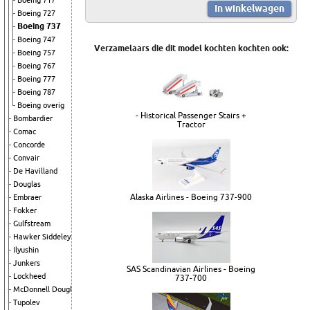
Boeing 717
Boeing 727
Boeing 737
Boeing 747
Verzamelaars die dit model kochten kochten ook:
Boeing 757
Boeing 767
Boeing 777
Boeing 787
Boeing overig
- Historical Passenger Stairs +
Bombardier
Tractor
Comac
Concorde
Convair
De Havilland
Douglas
Alaska Airlines - Boeing 737-900
Embraer
Fokker
Gulfstream
Hawker Siddeley
Ilyushin
Junkers
SAS Scandinavian Airlines - Boeing
Lockheed
737-700
McDonnell Douglas
Tupolev