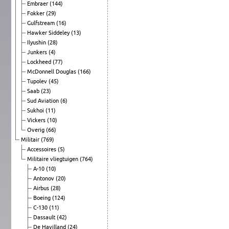
Embraer
(144)
Fokker
(29)
Gulfstream
(16)
Hawker Siddeley
(13)
Ilyushin
(28)
Junkers
(4)
Lockheed
(77)
McDonnell Douglas
(166)
Tupolev
(45)
Saab
(23)
Sud Aviation
(6)
Sukhoi
(11)
Vickers
(10)
Overig
(66)
Militair
(769)
Accessoires
(5)
Militaire vliegtuigen
(764)
A-10
(10)
Antonov
(20)
Airbus
(28)
Boeing
(124)
C-130
(11)
Dassault
(42)
De Havilland
(24)