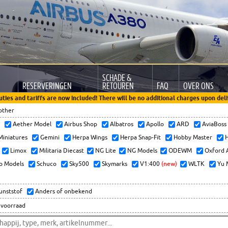
SCHADE &
RESERVERINGEN
RETOUREN
FAQ
OVER ONS
uties and tariffs are now included! There will be no additional charges upon deli
other
x
Aether Model
Airbus Shop
Albatros
Apollo
ARD
AviaBos
 Miniatures
Gemini
Herpa Wings
Herpa Snap-Fit
Hobby Master
H
Limox
Militaria Diecast
NG Lite
NG Models
ODEWM
Oxford 
o Models
Schuco
Sky500
Skymarks
V1:400
(new)
WLTK
Yu 
kunststof
Anders of onbekend
 voorraad