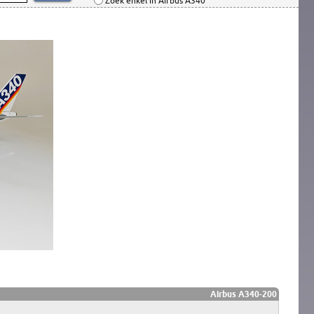
Zoek enkel in Airbus A340
Airbus A340-200