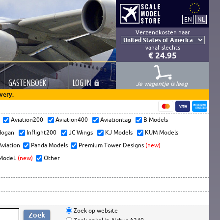
Verzendkosten naar
vanaf slechts
€ 24.95
GASTEN
BOEK
LOG
IN
Je wagentje is leeg
very.
s
Aviation200
Aviation400
Aviationtag
B Models
ogan
Inflight200
JC Wings
KJ Models
KUM Models
Aviation
Panda Models
Premium Tower Designs
(new)
ModeL
(new)
Other
Zoek op website