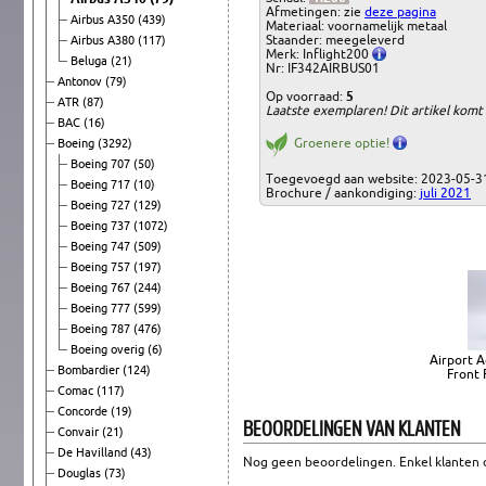
Afmetingen: zie
deze pagina
Airbus A350
(439)
Materiaal: voornamelijk metaal
Staander: meegeleverd
Airbus A380
(117)
Merk: Inflight200
Beluga
(21)
Nr: IF342AIRBUS01
Antonov
(79)
Op voorraad:
5
ATR
(87)
Laatste exemplaren! Dit artikel komt
BAC
(16)
Groenere optie!
Boeing
(3292)
Boeing 707
(50)
Toegevoegd aan website: 2023-05-3
Boeing 717
(10)
Brochure / aankondiging:
juli 2021
Boeing 727
(129)
Boeing 737
(1072)
Boeing 747
(509)
Boeing 757
(197)
Boeing 767
(244)
Boeing 777
(599)
Boeing 787
(476)
Boeing overig
(6)
Airport A
Bombardier
(124)
Front 
Comac
(117)
Concorde
(19)
BEOORDELINGEN VAN KLANTEN
Convair
(21)
De Havilland
(43)
Nog geen beoordelingen. Enkel klanten d
Douglas
(73)