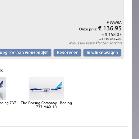
F-WWBA
€ 136.95
Onze prijs:
= $ 158.07
incl. 15% US tariffs
Minus uw
vaste klanten korting
k:
oeing 737-
The Boeing Company - Boeing
737 MAX 10