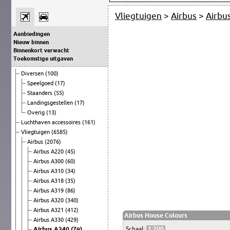
Vliegtuigen
>
Airbus
>
Airbu
Aanbiedingen
Nieuw binnen
Binnenkort verwacht
Toekomstige uitgaven
Diversen
(100)
Speelgoed
(17)
Staanders
(55)
Landingsgestellen
(17)
Overig
(13)
Luchthaven accessoires
(161)
Vliegtuigen
(6585)
Airbus
(2076)
Airbus A220
(45)
Airbus A300
(60)
Airbus A310
(34)
Airbus A318
(35)
Airbus A319
(86)
Airbus A320
(340)
Airbus A321
(412)
Airbus House Colours
Airbus A330
(429)
Schaal:
1:200
Airbus A340
(79)