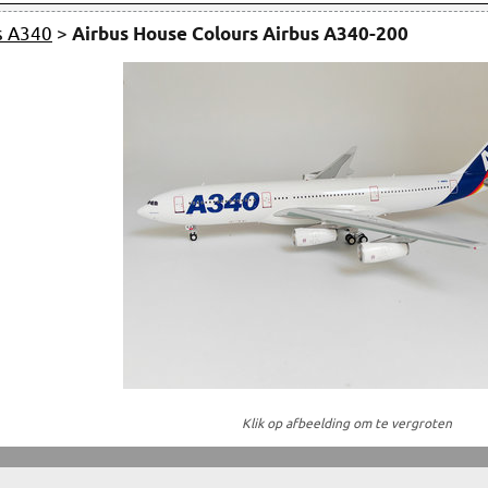
s A340
>
Airbus House Colours Airbus A340-200
Klik op afbeelding om te vergroten