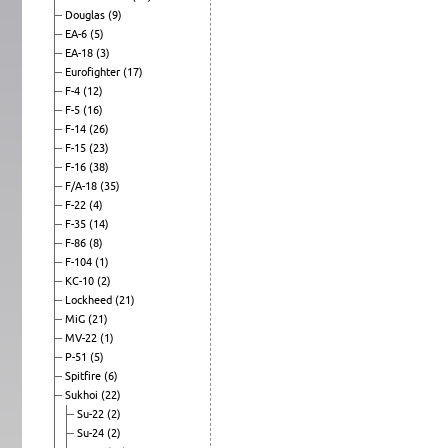
Douglas
(9)
EA-6
(5)
EA-18
(3)
Eurofighter
(17)
F-4
(12)
F-5
(16)
F-14
(26)
F-15
(23)
F-16
(38)
F/A-18
(35)
F-22
(4)
F-35
(14)
F-86
(8)
F-104
(1)
KC-10
(2)
Lockheed
(21)
MiG
(21)
MV-22
(1)
P-51
(5)
Spitfire
(6)
Sukhoi
(22)
Su-22
(2)
Su-24
(2)