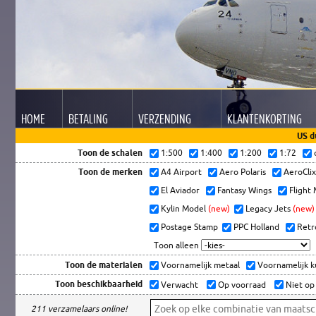
HOME
BETALING
VERZENDING
KLANTEN
KORTING
US d
Toon de schalen
1:500
1:400
1:200
1:72
Toon de merken
A4 Airport
Aero Polaris
AeroCli
El Aviador
Fantasy Wings
Flight
Kylin Model
(new)
Legacy Jets
(new)
Postage Stamp
PPC Holland
Retr
Toon alleen
Toon de materialen
Voornamelijk metaal
Voornamelijk 
Toon beschikbaarheid
Verwacht
Op voorraad
Niet op
211 verzamelaars online!